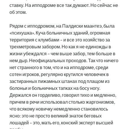
ставку. На ипподроме все так думают. Но сейчас не
об этом.
Рядом с ипподромом, на Палдиски маантеэ, была
«психушка». Куча больничных зданий, огромная
территория с клумбами – и все это хозяйство за
трехметровым забором. Но как я не единожды в
жизни убеждался – чем выше забор, тем больше в
нем дыр. Неофициальных проходов. Так что ничего
нет странного в том, что и на ипподроме, среди
сотен игроков, регулярно крутился человечек в
застиранных пижамных штанах под плащом из
болоньи и больничных тапках на босу ногу.
Держался он горделиво, говорил тихо и медленно,
причем в речи использовал столько жаргонизмов,
что всякому новичку немедленно становилось
ясно: это не просто великий знаток беговых
лошадей – это, мать его, конский эксперт высшей