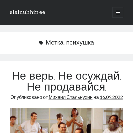
stalnuhhin.ee
отрыть
основн
Боковая
меню
Поиск
панель
Поиск
Метка:
психушка
Рубрики
В мире
Не верь. Не осуждай.
Интеграция
Не продавайся.
Интервью
Книга
Опубликовано от
Михаил Стальнухин
на
16.09.2022
Личное
Нарва и северо-восток
Обзор прессы
Образование
Парламент и правительство