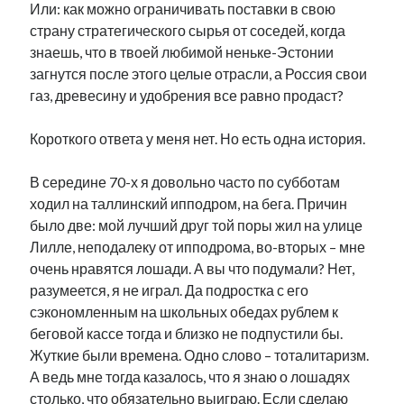
Или: как можно ограничивать поставки в свою
рийгикогу
россия
русский роман
страну стратегического сырья от соседей, когда
ссср
русскоязычное образование
сми
стенограмма
знаешь, что в твоей любимой неньке-Эстонии
экономика
т.х. ильвес
фотоотчет
танк
экономика эстонии
загнутся после этого целые отрасли, а Россия свои
эстония
эстонский язык
газ, древесину и удобрения все равно продаст?
Короткого ответа у меня нет. Но есть одна история.
В середине 70-х я довольно часто по субботам
Михаил Стальнухин:
ходил на таллинский ипподром, на бега. Причин
mstalnuhhin@gmail.com
было две: мой лучший друг той поры жил на улице
Отзывы и предложения по блогу:
anton.stalnuhhin@gmail.com
Лилле, неподалеку от ипподрома, во-вторых – мне
очень нравятся лошади. А вы что подумали? Нет,
разумеется, я не играл. Да подростка с его
сэкономленным на школьных обедах рублем к
беговой кассе тогда и близко не подпустили бы.
Жуткие были времена. Одно слово – тоталитаризм.
А ведь мне тогда казалось, что я знаю о лошадях
столько, что обязательно выиграю. Если сделаю