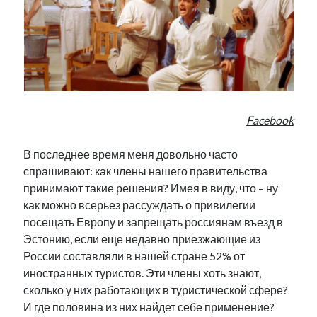
Фотографии
Экономика
Эстония и Россия
Юмор
Метки
Facebook
radio narva
В последнее время меня довольно часто
takinada
андрус ансип
спрашивают: как члены нашего правительства
видео
ансиппиада
война
принимают такие решения? Имея в виду, что – ну
безработица
как можно всерьез рассуждать о привилегии
выборы
высказывание
в поисках здравого смысла
посещать Европу и запрещать россиянам въезд в
интервью
история
евросоюз
кабинетные истории
Эстонию, если еще недавно приезжающие из
книга
нарва
кая каллас
маська
катри райк
России составляли в нашей стране 52% от
образование
обучение эстонскому
нацменьшинства
иностранных туристов. Эти члены хоть знают,
парламент
поводырь
парад клоунов
партия
памятники
сколько у них работающих в туристической сфере?
подкаст
И где половина из них найдет себе применение?
пресса
потеряны данные
программа