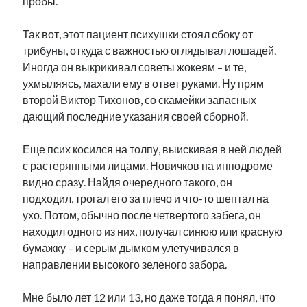
пробы.
Так вот, этот пациент психушки стоял сбоку от
трибуны, откуда с важностью оглядывал лошадей.
Иногда он выкрикивал советы жокеям – и те,
ухмыляясь, махали ему в ответ руками. Ну прям
второй Виктор Тихонов, со скамейки запасных
дающий последние указания своей сборной.
Еще псих косился на толпу, выискивая в ней людей
с растерянными лицами. Новичков на ипподроме
видно сразу. Найдя очередного такого, он
подходил, трогал его за плечо и что-то шептал на
ухо. Потом, обычно после четвертого забега, он
находил одного из них, получал синюю или красную
бумажку – и серым дымком улетучивался в
направлении высокого зеленого забора.
Мне было лет 12 или 13, но даже тогда я понял, что