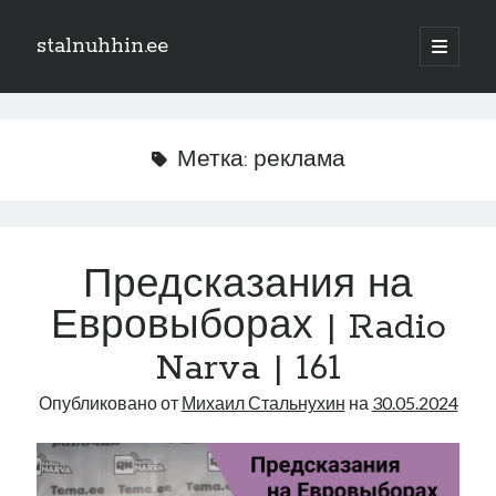
stalnuhhin.ee
отрыть
основн
Боковая
меню
Поиск
панель
Поиск
Метка:
реклама
Рубрики
В мире
Предсказания на
Интеграция
Евровыборах | Radio
Интервью
Книга
Narva | 161
Личное
Опубликовано от
Михаил Стальнухин
на
30.05.2024
Нарва и северо-восток
Обзор прессы
Образование
Парламент и правительство