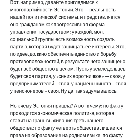
Вот, например, давайте приглядимся к
многопартийности Эстонии. Это — реальность
нашей политической системы, и представляется
она гражданам как прогрессивная форма
управления государством: у каждой, мол,
социальной группы есть возможность создать
партию, которая будет защищать ее интересы. Это,
по идее, должно обеспечить единство и борьбу
противоположностей, в результате чего защищено
будет всё общество в целом. Пусть у земледельцев
будет своя партия, у «синих воротничков» — своя, у
предпринимателей – своя, у нацменьшинств – своя,
у пенсионеров – своя. Ну да, так задумывалось.
Но к чему Эстония пришла? А вот к чему: по факту
проводится экономическая политика, которая
ставит на грань выживания треть нашего
общества; по факту четверть общества лишается
права на образование на родном языке; по факту