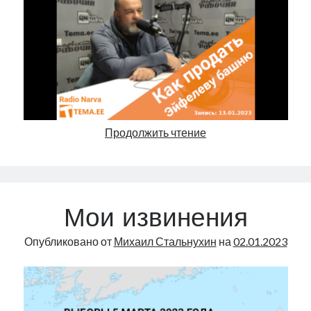
Как
Продолжить чтение
продать
Эйфелеву
башню |
Radio
Мои извинения
Narva
|
Опубликовано от
Михаил Стальнухин
на
02.01.2023
12