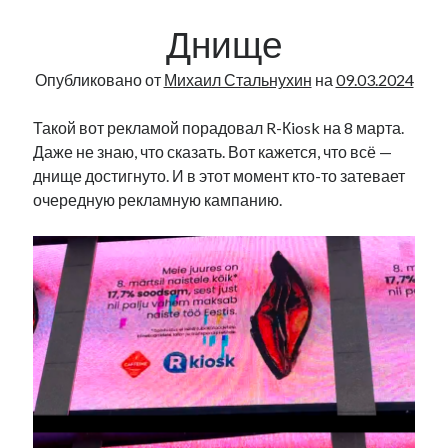
Radio
рийгикогу
россия
русский роман
Днище
Narva
ссср
русскоязычное образование
сми
стенограмма
экономика
|
т.х. ильвес
фотоотчет
танк
экономика эстонии
Опубликовано от
Михаил Стальнухин
на
09.03.2024
эстония
эстонский язык
161
Такой вот рекламой порадовал R-Кiosk на 8 марта.
Даже не знаю, что сказать. Вот кажется, что всё —
днище достигнуто. И в этот момент кто-то затевает
очередную рекламную кампанию.
Михаил Стальнухин:
mstalnuhhin@gmail.com
Отзывы и предложения по блогу:
anton.stalnuhhin@gmail.com