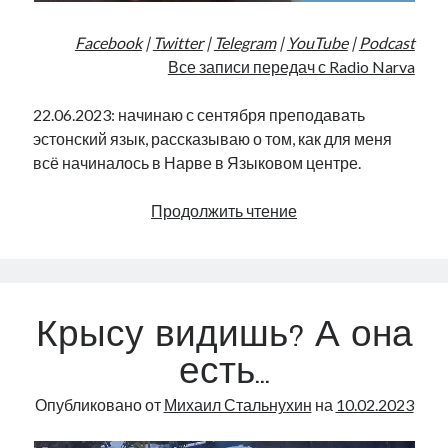
Facebook
|
Twitter
|
Telegram
|
YouTube
|
Podcast
Все записи передач с Radio Narva
22.06.2023: начинаю с сентября преподавать
эстонский язык, рассказываю о том, как для меня
всё начиналось в Нарве в Языковом центре.
Курсы
Продолжить чтение
эстонского
языка
с
нуля
Крысу видишь? А она
|
Radio
есть…
Narva
|
Опубликовано от
Михаил Стальнухин
на
10.02.2023
45