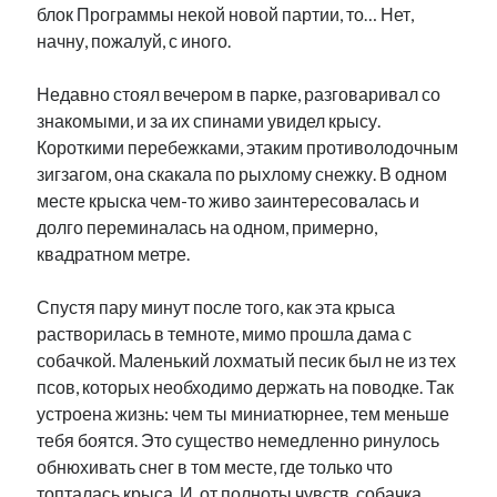
блок Программы некой новой партии, то… Нет,
начну, пожалуй, с иного.
Недавно стоял вечером в парке, разговаривал со
знакомыми, и за их спинами увидел крысу.
Короткими перебежками, этаким противолодочным
зигзагом, она скакала по рыхлому снежку. В одном
месте крыска чем-то живо заинтересовалась и
долго переминалась на одном, примерно,
квадратном метре.
Спустя пару минут после того, как эта крыса
растворилась в темноте, мимо прошла дама с
собачкой. Маленький лохматый песик был не из тех
псов, которых необходимо держать на поводке. Так
устроена жизнь: чем ты миниатюрнее, тем меньше
тебя боятся. Это существо немедленно ринулось
обнюхивать снег в том месте, где только что
топталась крыса. И, от полноты чувств, собачка