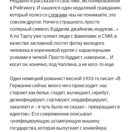
Недавно я рассказал о свастике, экспонированной
в Рийгикогу. И нашелся один недалекий гражданин,
который полез со
словами
«вы не понимаете, это
совсем другое. Ничего страшного, просто
солярный символ. Буддизм, джайнизм, индуизм…»
А по Тарту уже гуляют люди с факелами; и СМИ, в
качестве заглавной, постят фотку молодого
человека в коричневой куртке с характерными
усиками и челкой. Просто буддист, наверное… И
косит он, конечно, под Чаплина, а не кого-то еще.
Один немецкий романист весной 1933-го писал: «В
Германии сейчас много чего происходит: нас
стирают как белье, гладят, вычищают, скребут,
дезинфицируют, сортируют, нордифицируют,
закаляют и – я чуть было не сказал – превращают в
идиотов». Его современник описывал
«унифицирующую, штампующую машину
государства, которая выпускает с конвейера