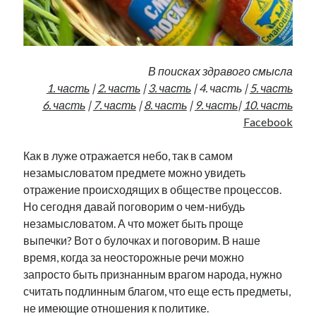
В поисках здравого смысла
1. часть
|
2. часть
|
3. часть
| 4. часть |
5. часть
6. часть
|
7. часть
|
8. часть
|
9. часть
|
10. часть
Facebook
Как в луже отражается небо, так в самом
незамысловатом предмете можно увидеть
отражение происходящих в обществе процессов.
Но сегодня давай поговорим о чем-нибудь
незамысловатом. А что может быть проще
выпечки? Вот о булочках и поговорим. В наше
время, когда за неосторожные речи можно
запросто быть признанным врагом народа, нужно
считать подлинным благом, что еще есть предметы,
не имеющие отношения к политике.