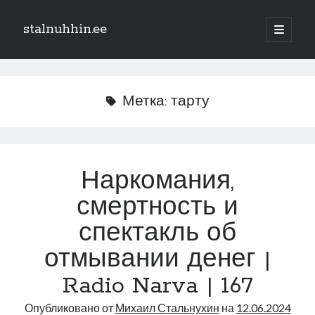
stalnuhhin.ee
отрыть
основн
Боковая
меню
Поиск
панель
Поиск
Метка:
тарту
Рубрики
В мире
Наркомания,
Интеграция
смертность и
Интервью
Книга
спектакль об
Личное
отмывании денег |
Нарва и северо-восток
Обзор прессы
Radio Narva | 167
Образование
Опубликовано от
Михаил Стальнухин
на
12.06.2024
Парламент и правительство