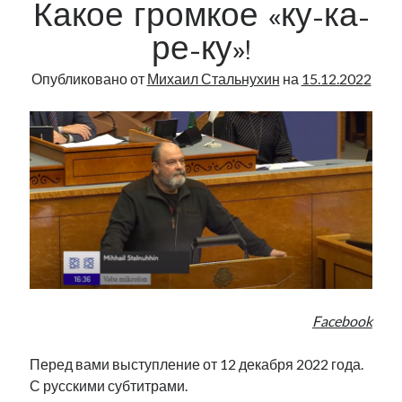
Какое громкое «ку-ка-
до |
Radio
ре-ку»!
Narva
|
Опубликовано от
Михаил Стальнухин
на
15.12.2022
07
Facebook
Перед вами выступление от 12 декабря 2022 года.
С русскими субтитрами.