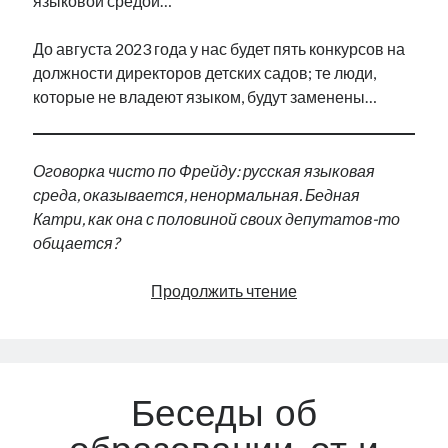
языковой средой…
До августа 2023 года у нас будет пять конкурсов на
должности директоров детских садов; те люди,
которые не владеют языком, будут заменены…
Оговорка чисто по Фрейду: русская языковая
среда, оказывается, ненормальная. Бедная
Катри, как она с половиной своих депутатов-то
общается?
Её
Продолжить чтение
превосходительство
«Нарва
выглядит
сейчас
Беседы об
как
восточная