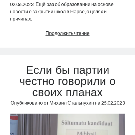
02.06.2023: Ещё раз об образовании на основе
новости о закрытии школ в Нарве, о целях и
причинах.
План
Продолжить чтение
закрыть
две
школы
Нарвы
Если бы партии
|
Radio
честно говорили о
Narva
своих планах
|
40
Опубликовано от
Михаил Стальнухин
на
25.02.2023