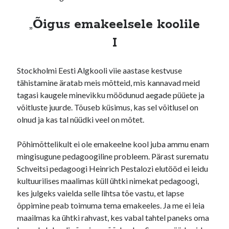
„
Õigus emakeelsele koolile
I
Stockholmi Eesti Algkooli viie aastase kestvuse
tähistamine äratab meis mõtteid, mis kannavad meid
tagasi kaugele minevikku möödunud aegade püüete ja
võitluste juurde. Tõuseb küsimus, kas sel võitlusel on
olnud ja kas tal nüüdki veel on mõtet.
Põhimõttelikult ei ole emakeelne kool juba ammu enam
mingisugune pedagoogiline probleem. Pärast surematu
Schveitsi pedagoogi Heinrich Pestalozi elutööd ei leidu
kultuurilises maalimas küll ühtki nimekat pedagoogi,
kes julgeks vaielda selle lihtsa tõe vastu, et lapse
õppimine peab toimuma tema emakeeles. Ja me ei leia
maailmas ka ühtki rahvast, kes vabal tahtel paneks oma