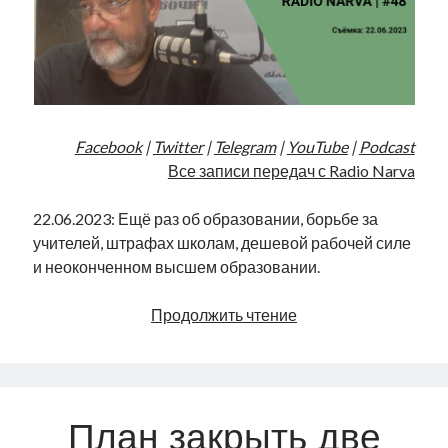
Facebook
|
Twitter
|
Telegram
|
YouTube
|
Podcast
Все записи передач с Radio Narva
22.06.2023: Ещё раз об образовании, борьбе за
учителей, штрафах школам, дешевой рабочей силе
и неоконченном высшем образовании.
Новые
Продолжить чтение
школьные
условия
|
Radio
План закрыть две
Narva