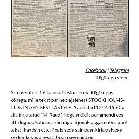
13
Facebook
|
Telegram
Riigikogu video
Armas sõber, 19. jaanuaril esinesin ma Riigikogus
kõnega, mille tekst pärineb ajalehest STOCKHOLMS-
TIDNINGEN EESTLASTELE. Avaldatud 12.04.1950. a.,
alla kirjutatud “M. Raud”. Kogu artiklit parlamendi ees
ette lugeda kaheksa minutiga ei jõuaks, aga umbes pool
teksti kandsin ette. Peale seda sain paar kirja palvega
avaldada kogu tekst. Ja siin see nüüd on: