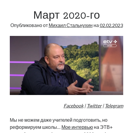
говорили
Март 2020-го
о
своих
Опубликовано от
Михаил Стальнухин
на
02.02.2023
планах
Facebook
|
Twitter
|
Telegram
Мы не можем даже учителей подготовить, но
реформируем школы…
Мое интервью
на ЭТВ+