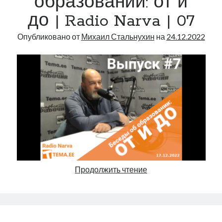
образовании: от и
Украина
до | Radio Narva | 07
до
войны…»
Опубликовано от
Михаил Стальнухин
на
24.12.2022
Беседы
Продолжить чтение
об
образовании:
от
и