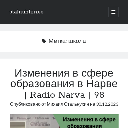
stalnuhhin.ee
отрыть
основн
Боковая
меню
Поиск
панель
Поиск
Метка:
школа
Рубрики
В мире
Изменения в сфере
Интеграция
образования в Нарве
Интервью
Книга
| Radio Narva | 98
Личное
Опубликовано от
Михаил Стальнухин
на
30.12.2023
Нарва и северо-восток
Обзор прессы
Образование
Парламент и правительство