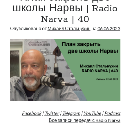
|
школы Нарвы | Radio
48
Narva | 40
Опубликовано от
Михаил Стальнухин
на
06.06.2023
Facebook
|
Twitter
|
Telegram
|
YouTube
|
Podcast
Все записи передач с Radio Narva