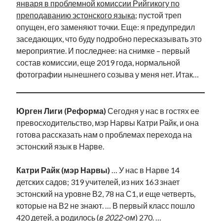
января в проблемной комиссии Рийгикогу по
преподаванию эстонского языка
; пустой треп
опущен, его заменяют точки. Еще: я предупредил
заседающих, что буду подробно пересказывать это
мероприятие. И последнее: на снимке – первый
состав комиссии, еще 2019 года, нормальной
фотографии нынешнего созыва у меня нет. Итак…
Юрген Лиги (Реформа)
Сегодня у нас в гостях ее
превосходительство, мэр Нарвы Катри Райк, и она
готова рассказать нам о проблемах перехода на
эстонский язык в Нарве.
Катри Райк (мэр Нарвы)
… У нас в Нарве 14
детских садов; 319 учителей, из них 163 знает
эстонский на уровне В2, 78 на С1, и еще четверть,
которые на В2 не знают. … В первый класс пошло
420 детей, а родилось (
в 2022-ом
) 270. …