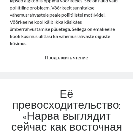
lapsed algkoolis õppima võõrkeeles. See on nüüd vaid
poliitiline probleem. Võõrkeelt sunnitakse
vähemusrahvastele peale poliitilistel motiividel.
Võõrkeelne kool käib ikka käsikäes
ümberrahvustamise püüetega. Sellega on emakeelse
kooli küsimus ühtlasi ka vähemusrahvaste õiguste
küsimus.
M.
Продолжить чтение
Raud:
„Õigus
emakeelsele
koolile“
Её
превосходительство:
«Нарва выглядит
сейчас как восточная