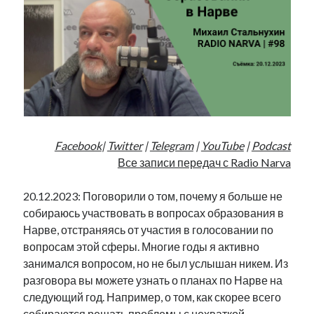
Фотографии
Экономика
Эстония и Россия
Юмор
Метки
radio narva
Facebook
|
Twitter
|
Telegram
|
YouTube
|
Podcast
takinada
андрус ансип
Все записи передач с Radio Narva
видео
ансиппиада
война
безработица
20.12.2023: Поговорили о том, почему я больше не
выборы
высказывание
в поисках здравого смысла
собираюсь участвовать в вопросах образования в
интервью
история
евросоюз
кабинетные истории
Нарве, отстраняясь от участия в голосовании по
книга
нарва
кая каллас
маська
вопросам этой сферы. Многие годы я активно
катри райк
образование
занимался вопросом, но не был услышан никем. Из
обучение эстонскому
нацменьшинства
парламент
разговора вы можете узнать о планах по Нарве на
поводырь
парад клоунов
партия
памятники
следующий год. Например, о том, как скорее всего
подкаст
пресса
потеряны данные
программа
собираются решать проблемы с нехваткой