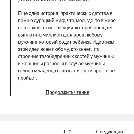
Еще одна история: практически с детства я
помню дурацкий миф, что, мол, где-то в мире
есть какая-то институция, которая обещает
выплатить миллион долларов любому
мужчине, который родит ребенка. Идиотизм
этой идеи ясен любому, кто знает, что
строение тазобедренных костей у мужчины
и женщины разное, и в случае мужчины
голова младенца сквозь эти кости просто не
пройдет.
Какое
Продолжить чтение
громкое
«ку-
ка-
ре-
ку»!
Пагинация
1
2
Следующий