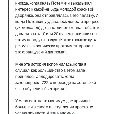
иногда, когда князь Потемкин выказывал
интерес к какой-нибудь молодой красивой
дворянке, она отправлялась в его палатку. И
когда Потемкину удавалось довести процесс
(
ухаживания
) до счастливого конца – об этом
давали знать 10 или 20 пушек, паливших по
этому поводу в воздух. «Какое громкое ку-ка-
ре-ку!» — иронически прокомментировал
это французский дипломат.
Мне эта история вспомнилась, когда я
слушал, как большинство в этом зале
принялось аплодировать, когда
законопроект 722, о переходе на эстонский
язык обучения, был принят.
У меня есть на то минимум две причины,
больше я в своем выступлении просто не
успею привести. А эти напомню.