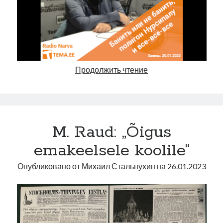
Банить
Продолжить чтение
или
не
банить,
полигон
M. Raud: „Õigus
Нурсипалу
и
emakeelsele koolile“
все-
все-
Опубликовано от
Михаил Стальнухин
на
26.01.2023
все |
Radio
Narva
|