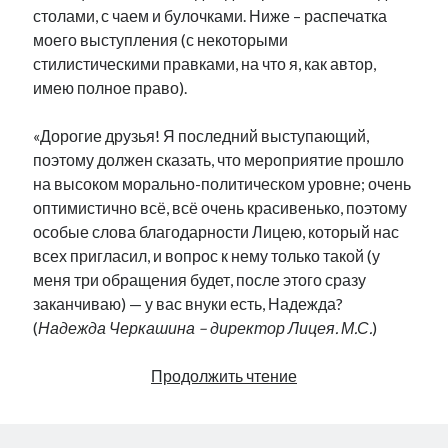
столами, с чаем и булочками. Ниже – распечатка
моего выступления (с некоторыми
стилистическими правками, на что я, как автор,
имею полное право).
«Дорогие друзья! Я последний выступающий,
поэтому должен сказать, что мероприятие прошло
на высоком морально-политическом уровне; очень
оптимистично всё, всё очень красивенько, поэтому
особые слова благодарности Лицею, который нас
всех пригласил, и вопрос к нему только такой (у
меня три обращения будет, после этого сразу
заканчиваю) — у вас внуки есть, Надежда?
(
Надежда Черкашина – директор Лицея. М.С.
)
Если
Продолжить чтение
бы
партии
честно