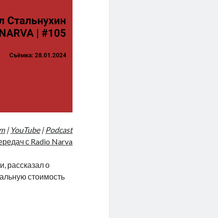
am
|
YouTube
|
Podcast
ередач с Radio Narva
и, рассказал о
еальную стоимость