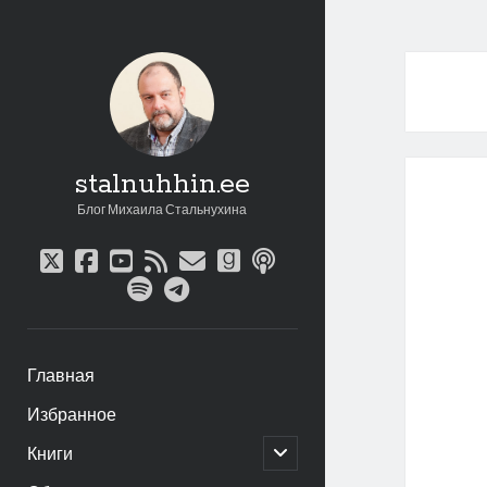
stalnuhhin.ee
Блог Михаила Стальнухина
twitter
facebook
youtube
rss
email
goodreads
podcast
spotify
telegram
Главная
Избранное
открыть
Книги
дочернее
меню