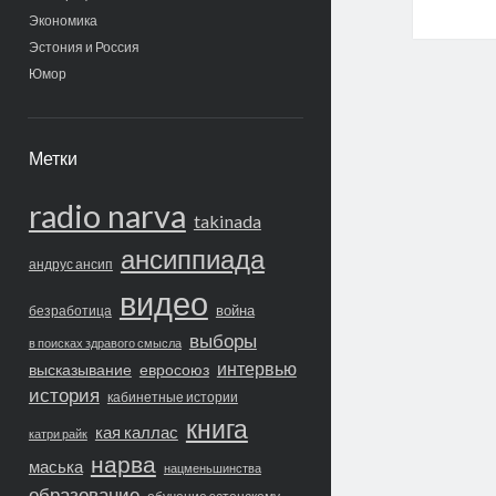
Экономика
Эстония и Россия
Юмор
Метки
radio narva
takinada
ансиппиада
андрус ансип
видео
война
безработица
выборы
в поисках здравого смысла
интервью
высказывание
евросоюз
история
кабинетные истории
книга
кая каллас
катри райк
нарва
маська
нацменьшинства
образование