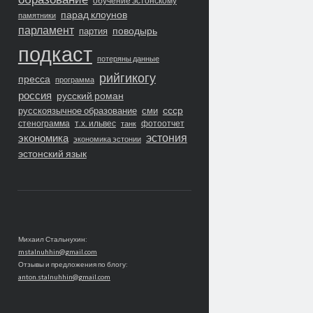
обучение эстонскому
парад клоунов
памятники
парламент
поводырь
партия
подкаст
потеряны данные
рийгикогу
пресса
программа
россия
русский роман
ссср
русскоязычное образование
сми
стенограмма
т.х. ильвес
фотоотчет
танк
экономика
эстония
экономика эстонии
эстонский язык
Михаил Стальнухин:
mstalnuhhin@gmail.com
Отзывы и предложения по блогу:
anton.stalnuhhin@gmail.com