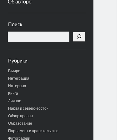
Об авторе
Боковая
Поиск
панель
Поиск
Рубрики
В мире
Интеграция
Интервью
Книга
Личное
Нарва и северо-восток
Обзор прессы
Образование
Парламент и правительство
Фотографии