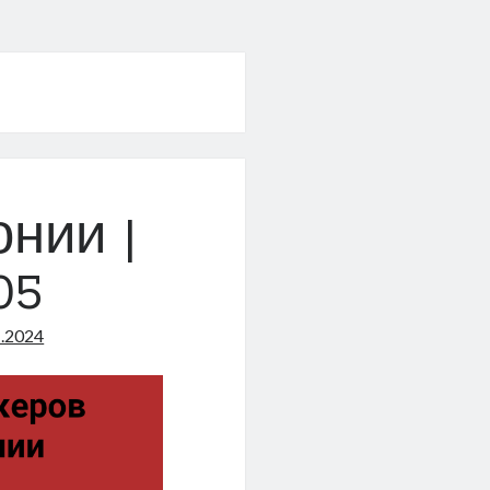
онии |
05
1.2024