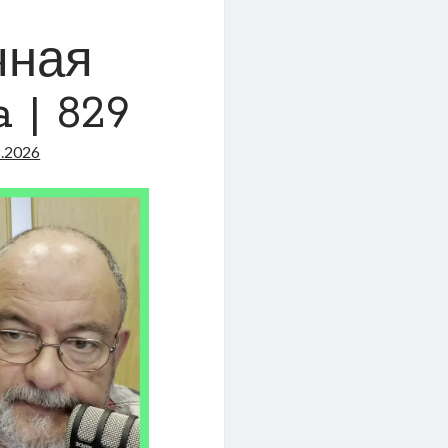
чная
 | 829
8.2026