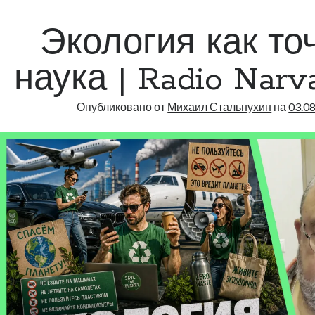
Radio
Narva
Экология как то
|
835
наука | Radio Narva
Опубликовано от
Михаил Стальнухин
на
03.0