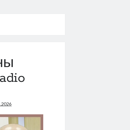
ны
adio
8.2026