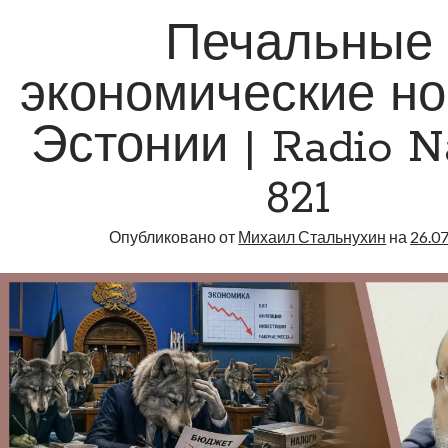
Ready
Печальные
|
Radio
экономические но
Narva
|
Эстонии | Radio N
823
821
Опубликовано от
Михаил Стальнухин
на
26.0