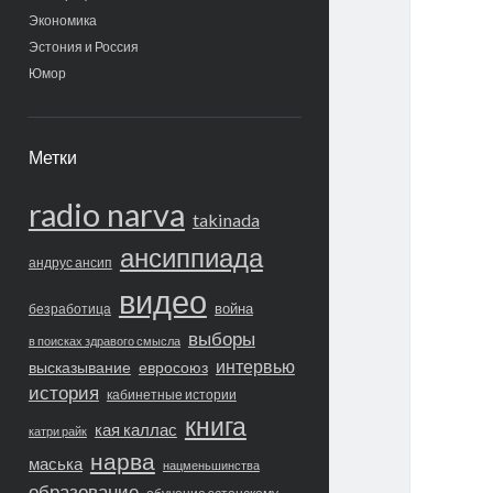
Экономика
Эстония и Россия
Юмор
Метки
radio narva
takinada
ансиппиада
андрус ансип
видео
война
безработица
выборы
в поисках здравого смысла
интервью
высказывание
евросоюз
история
кабинетные истории
книга
кая каллас
катри райк
нарва
маська
нацменьшинства
образование