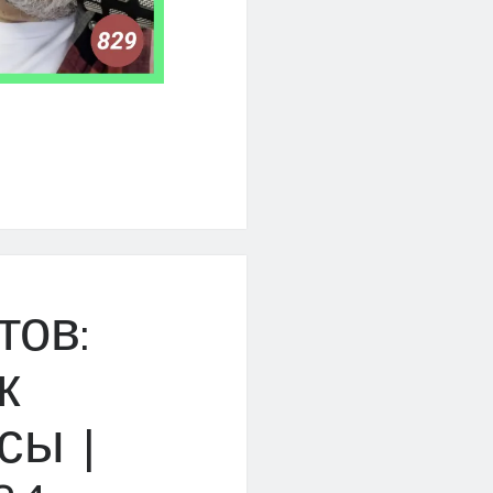
ов:
к
сы |