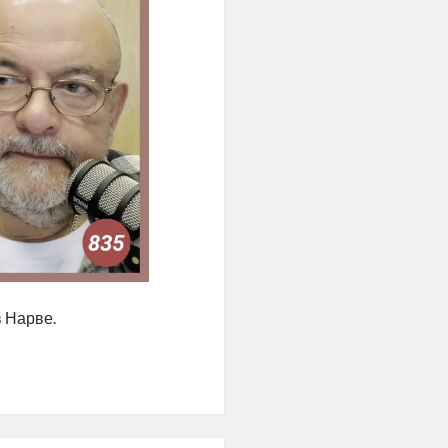
в Нарве.
ицы