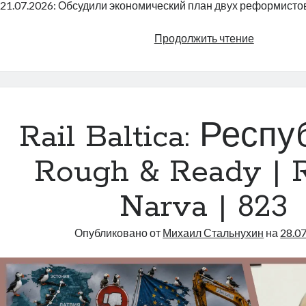
21.07.2026: Обсудили экономический план двух реформисто
Трюк
Продолжить чтение
реформис
надежный
как
швейцарс
часы
Rail Baltica: Респ
|
Radio
Rough & Ready | 
Narva
|
Narva | 823
824
Опубликовано от
Михаил Стальнухин
на
28.0