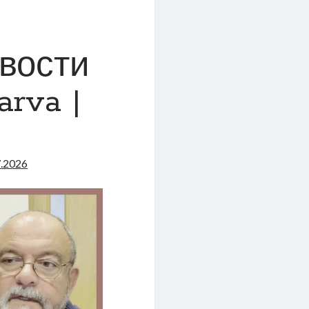
вости
arva |
7.2026