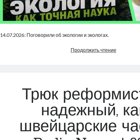
14.07.2026: Поговорили об экологии и экологах.
Экология
Продолжить чтение
как
точная
наука
|
Radio
Трюк реформист
Narva
|
надежный, ка
829
швейцарские ча