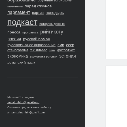
обучение эстонскому
парад клоунов
памятники
парламент
поводырь
партия
подкаст
потеряны данные
рийгикогу
пресса
программа
россия
русский роман
ссср
русскоязычное образование
сми
стенограмма
т.х. ильвес
фотоотчет
танк
экономика
эстония
экономика эстонии
эстонский язык
Михаил Стальнухин:
mstalnuhhin@gmail.com
Отзывы и предложения по блогу:
anton.stalnuhhin@gmail.com