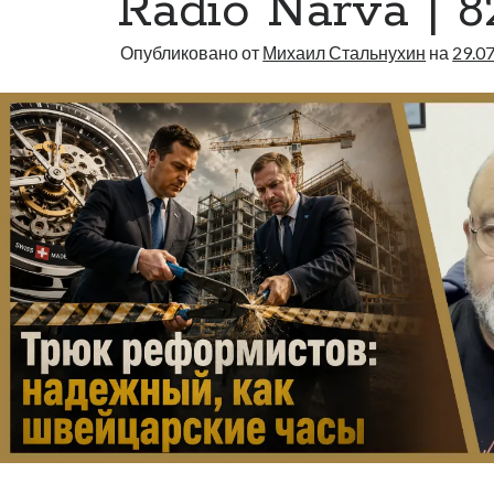
Radio Narva | 8
Опубликовано от
Михаил Стальнухин
на
29.0