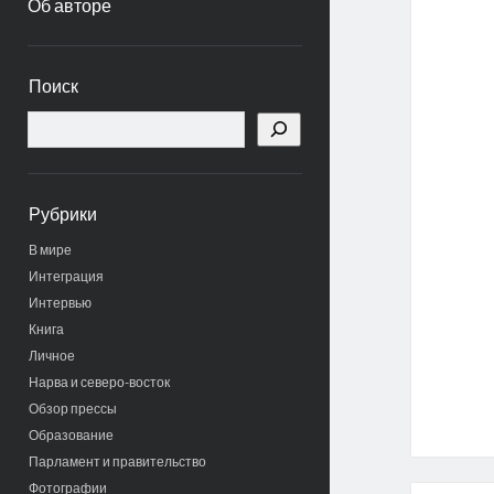
Об авторе
Боковая
Поиск
панель
Поиск
Рубрики
В мире
Интеграция
Интервью
Книга
Личное
Нарва и северо-восток
Обзор прессы
Образование
Парламент и правительство
Фотографии