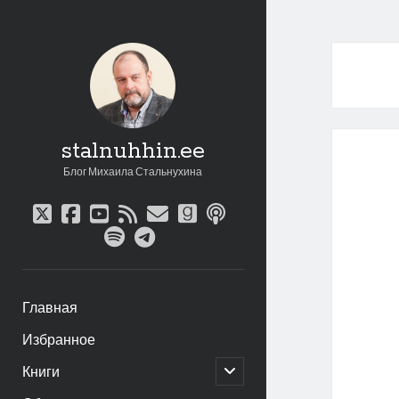
stalnuhhin.ee
Блог Михаила Стальнухина
twitter
facebook
youtube
rss
email
goodreads
podcast
spotify
telegram
Главная
Избранное
открыть
Книги
дочернее
меню