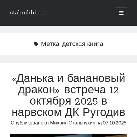
stalnuhhin.ee
отрыть
основн
Боковая
меню
Поиск
панель
Поиск
Метка:
детская книга
Рубрики
В мире
«Данька и банановый
Интеграция
дракон»: встреча 12
Интервью
Книга
октября 2025 в
Личное
нарвском ДК Ругодив
Нарва и северо-восток
Обзор прессы
Опубликовано от
Михаил Стальнухин
на
07.10.2025
Образование
Парламент и правительство