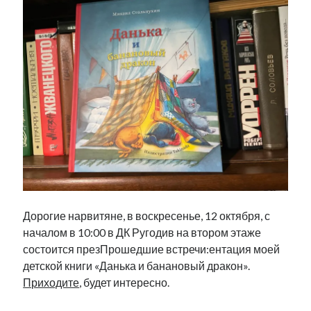
Фотографии
Экономика
Эстония и Россия
Юмор
Метки
radio narva
takinada
андрус ансип
видео
ансиппиада
война
безработица
выборы
высказывание
в поисках здравого смысла
Дорогие нарвитяне, в воскресенье, 12 октября, с
интервью
история
евросоюз
кабинетные истории
началом в 10:00 в ДК Ругодив на втором этаже
книга
нарва
кая каллас
маська
катри райк
состоится презПрошедшие встречи:ентация моей
образование
обучение эстонскому
нацменьшинства
детской книги «Данька и банановый дракон».
парламент
поводырь
парад клоунов
партия
памятники
Приходите
, будет интересно.
подкаст
пресса
потеряны данные
программа