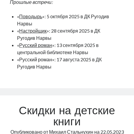
Прошлые встречи:
рийгикогу
россия
русский роман
ссср
русскоязычное образование
сми
стенограмма
«
Поводырь
»: 5 октября 2025 в ДК Ругодив
экономика
т.х. ильвес
фотоотчет
танк
экономика эстонии
Нарвы
эстония
эстонский язык
«
Настройщик
»: 28 сентября 2025 в ДК
Ругодив Нарвы
«
Русский роман
»: 13 сентября 2025 в
центральной библиотеке Нарвы
«Русский роман»: 17 августа 2025 в ДК
Михаил Стальнухин:
Ругодив Нарвы
mstalnuhhin@gmail.com
Отзывы и предложения по блогу:
anton.stalnuhhin@gmail.com
Скидки на детские
книги
Опубликовано от
Михаил Стальнухин
на
22.05.2023