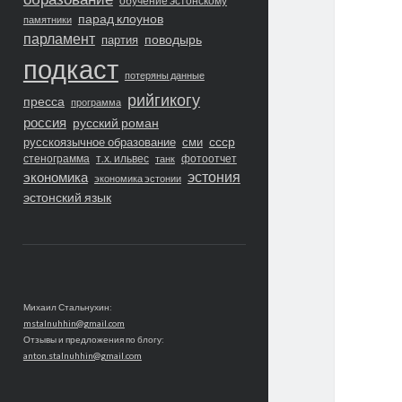
обучение эстонскому
парад клоунов
памятники
парламент
поводырь
партия
подкаст
потеряны данные
рийгикогу
пресса
программа
россия
русский роман
ссср
русскоязычное образование
сми
стенограмма
т.х. ильвес
фотоотчет
танк
экономика
эстония
экономика эстонии
эстонский язык
Михаил Стальнухин:
mstalnuhhin@gmail.com
Отзывы и предложения по блогу:
anton.stalnuhhin@gmail.com