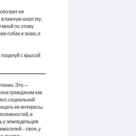
 оботрет ее
 влажную шерстку,
о мной по этому
аю собак и знаю, о
 поцелуй с крысой
тонии. Это —
 она гражданам как
мол, социальной
щищать ее интересы.
положностей, в
ть у земледельцев
имателей – своя, у
умывалось.