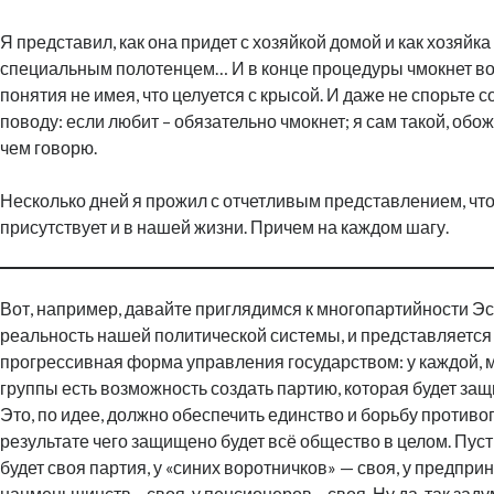
Я представил, как она придет с хозяйкой домой и как хозяйка
специальным полотенцем… И в конце процедуры чмокнет во
понятия не имея, что целуется с крысой. И даже не спорьте с
поводу: если любит – обязательно чмокнет; я сам такой, обож
чем говорю.
Несколько дней я прожил с отчетливым представлением, что
присутствует и в нашей жизни. Причем на каждом шагу.
Вот, например, давайте приглядимся к многопартийности Эс
реальность нашей политической системы, и представляется
прогрессивная форма управления государством: у каждой, 
группы есть возможность создать партию, которая будет за
Это, по идее, должно обеспечить единство и борьбу противо
результате чего защищено будет всё общество в целом. Пус
будет своя партия, у «синих воротничков» — своя, у предприн
нацменьшинств – своя, у пенсионеров – своя. Ну да, так зад