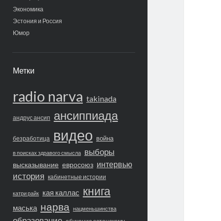
Экономика
Эстония и Россия
Юмор
Метки
radio narva
takinada
ансиппиада
андрус ансип
видео
война
безработица
выборы
в поисках здравого смысла
интервью
высказывание
евросоюз
история
кабинетные истории
книга
кая каллас
катри райк
нарва
маська
нацменьшинства
образование