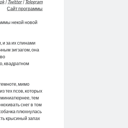
ok
|
Twitter
|
Telegram
Сайт программы
раммы некой новой
 и за их спинами
чным зигзагом, она
иво
о, квадратном
 темноте, мимо
з тех псов, которых
ы миниатюрнее, тем
нюхивать снег в том
, собачка плюхнулась
сть крысиный запах