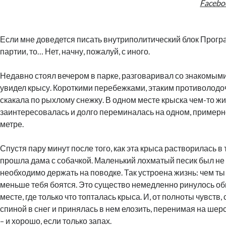
Facebo
Если мне доведется писать внутриполитический блок Прог
партии, то… Нет, начну, пожалуй, с иного.
Недавно стоял вечером в парке, разговаривал со знакомыми,
увидел крысу. Короткими перебежками, этаким противолодо
скакала по рыхлому снежку. В одном месте крыска чем-то ж
заинтересовалась и долго переминалась на одном, примерн
метре.
Спустя пару минут после того, как эта крыса растворилась в
прошла дама с собачкой. Маленький лохматый песик был не и
необходимо держать на поводке. Так устроена жизнь: чем т
меньше тебя боятся. Это существо немедленно ринулось об
месте, где только что топталась крыса. И, от полноты чувств
спиной в снег и принялась в нем елозить, перенимая на шер
– и хорошо, если только запах.