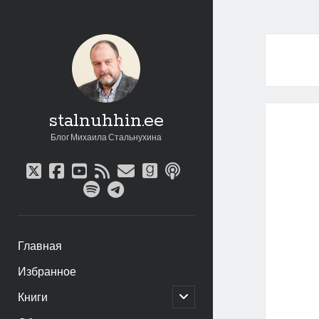
stalnuhhin.ee
Блог Михаила Стальнухина
twitter
facebook
youtube
rss
email
goodreads
podcast
spotify
telegram
Главная
Избранное
открыть
Книги
дочернее
меню