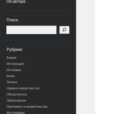
Об авторе
Боковая
Поиск
панель
Поиск
Рубрики
В мире
Интеграция
Интервью
Книга
Личное
Нарва и северо-восток
Обзор прессы
Образование
Парламент и правительство
Фотографии