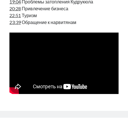
19:04
Проблемы затопления Кудрукюла
рийгикогу
россия
русский роман
20:28
Привлечение бизнеса
ссср
русскоязычное образование
сми
стенограмма
22:51
Туризм
экономика
т.х. ильвес
фотоотчет
танк
экономика эстонии
23:39
Обращение к нарвитянам
эстония
эстонский язык
Михаил Стальнухин:
mstalnuhhin@gmail.com
Отзывы и предложения по блогу:
anton.stalnuhhin@gmail.com