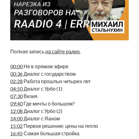
Фотографии
Экономика
Эстония и Россия
Юмор
Метки
Полная запись
на сайте радио
.
radio narva
00:00
Не в прямом эфире
takinada
андрус ансип
00:36
Диалог с государством
видео
ансиппиада
02:28
Работа прошлых четырех лет
война
безработица
04:50
Диалог с Урбо (1)
выборы
высказывание
в поисках здравого смысла
07:30
Визия
интервью
история
евросоюз
кабинетные истории
09:40
Где мечты о большом?
книга
нарва
кая каллас
маська
катри райк
12:08
Диалог с Урбо (2)
образование
обучение эстонскому
нацменьшинства
14:00
Диалог с Яаном
парламент
поводырь
парад клоунов
партия
памятники
15:02
Первое решение: цены на тепло
подкаст
16:45
Самая большая стройка
пресса
потеряны данные
программа