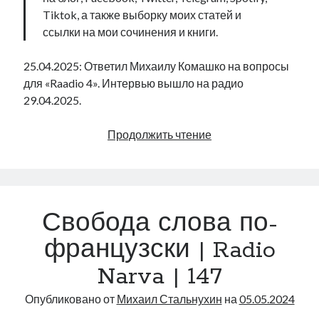
Tiktok, а также выборку моих статей и
ссылки на мои сочинения и книги.
25.04.2025: Ответил Михаилу Комашко на вопросы
для «Raadio 4». Интервью вышло на радио
29.04.2025.
Ответы
Продолжить чтение
на
вопросы
о
выборах
Свобода слова по-
для
Raadio
французски | Radio
4
Narva | 147
Опубликовано от
Михаил Стальнухин
на
05.05.2024