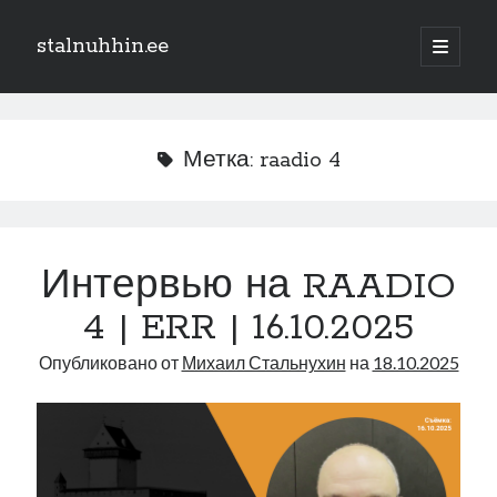
stalnuhhin.ee
отрыть
основн
Боковая
меню
Поиск
панель
Поиск
Метка:
raadio 4
Рубрики
В мире
Интервью на RAADIO
Интеграция
4 | ERR | 16.10.2025
Интервью
Книга
Опубликовано от
Михаил Стальнухин
на
18.10.2025
Личное
Нарва и северо-восток
Обзор прессы
Образование
Парламент и правительство