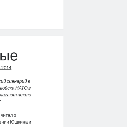
зые
3.2014
ий сценарий в
войска НАТО в
длагают некто
?
 читал о
ении Юшкина и