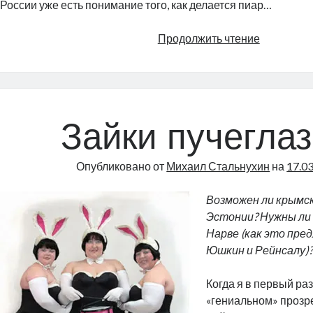
России уже есть понимание того, как делается пиар…
Новый
Продолжить чтение
старый
мир
Зайки пучегла
Опубликовано от
Михаил Стальнухин
на
17.0
Возможен ли крымск
Эстонии? Нужны ли 
Нарве (как это пре
Юшкин и Рейнсалу)
Когда я в первый раз
«гениальном» прозр