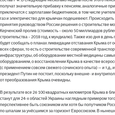
получат значительную прибавку к пенсиям, аналогичные пр
приключатся с зарплатами бюджетников, в том числе учителе
газ и электричество для крымчан подешевеют. Происходить 
принятия руководством России решения о строительстве мо
Керченский пролив (стоимость – около 50 миллиардов рубле
строительства – 2018 год, к мундиалю). Также изо дня в ден
будет сообщать о планах ликвидации отставания Крыма от о
всех сферах, то есть о строительстве современной транспо
инфраструктуры, об оборудовании местной медицины сам
оборудованием, о восстановлении Крыма в качестве всеро
(с применением совсем свежего сочинского опыта) — и т.д., и 
президент Путин не постоит, поскольку внешне- и внутрипо
от преобразования Крыма очевидны.
В результате все 26 100 квадратных километров Крыма в бл
станут для 24-х областей Украины наглядным примером того
перспективнее быть союзником или хотя бы попутчиком Рос
по шпалам за унёсшимся за горизонт Евросоюзом. В нынеш