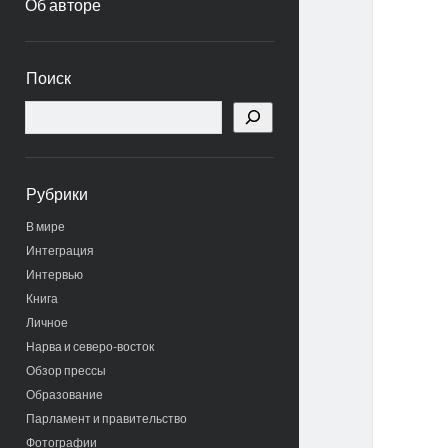
Об авторе
Боковая
Поиск
панель
Поиск
Рубрики
В мире
Интеграция
Интервью
Книга
Личное
Нарва и северо-восток
Обзор прессы
Образование
Парламент и правительство
Фотографии