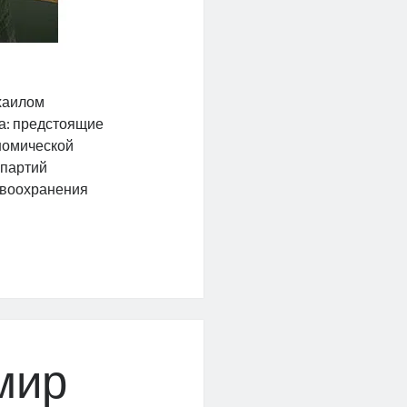
хаилом
ра: предстоящие
номической
 партий
авоохранения
мир