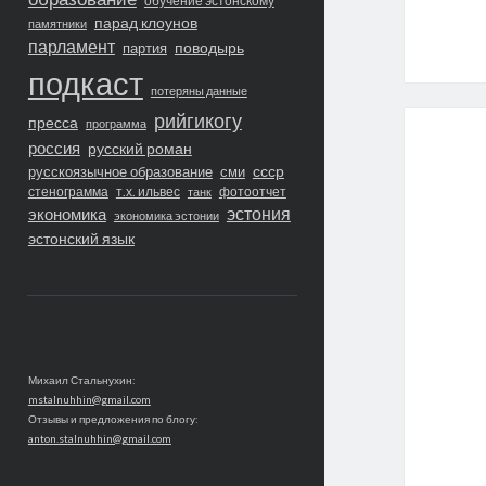
обучение эстонскому
парад клоунов
памятники
парламент
поводырь
партия
подкаст
потеряны данные
рийгикогу
пресса
программа
россия
русский роман
ссср
русскоязычное образование
сми
стенограмма
т.х. ильвес
фотоотчет
танк
экономика
эстония
экономика эстонии
эстонский язык
Михаил Стальнухин:
mstalnuhhin@gmail.com
Отзывы и предложения по блогу:
anton.stalnuhhin@gmail.com