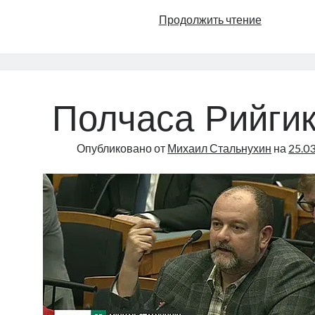
Стальнухи
Продолжить чтение
нам
говорят,
что
если
центрист,
Полчаса Рийгик
да
еще
Опубликовано от
Михаил Стальнухин
на
25.0
русский
—
то
это
уже
состав
преступл