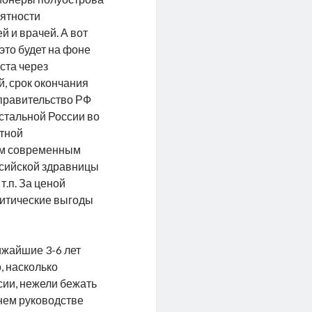
иятности
й и врачей. А вот
это будет на фоне
ста через
й, срок окончания
ь правительство РФ
стальной России во
ртной
ым современным
ссийской здравницы
т.п. За ценой
литические выгоды
ижайшие 3-6 лет
, насколько
сии, нежели бежать
нем руководстве