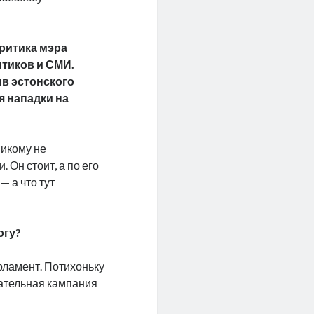
ритика мэра
итиков и СМИ.
ив эстонского
я нападки на
никому не
 Он стоит, а по его
— а что тут
огу?
рламент. Потихоньку
рательная кампания