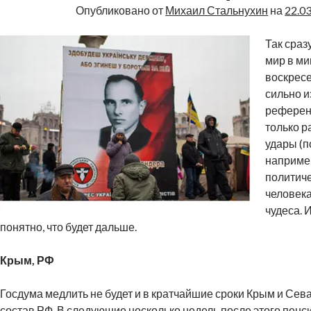
Опубликовано от
Михаил Стальнухин
на
22.0
Так сраз
мир в м
воскрес
сильно 
референд
только 
удары (п
например
политиче
человека
чудеса. 
понятно, что будет дальше.
Крым, РФ
Госдума медлить не будет и в кратчайшие сроки Крым и Сев
состав РФ. В следующие несколько недель после этого пен