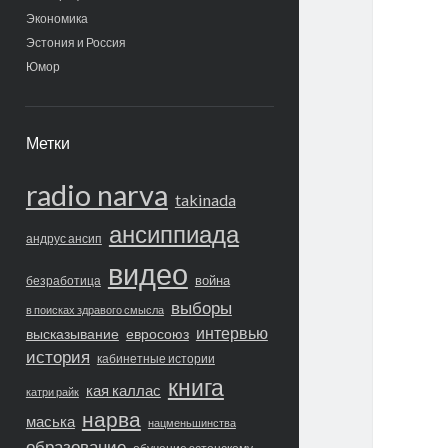
Экономика
Эстония и Россия
Юмор
Метки
radio narva
takinada
ансиппиада
андрус ансип
видео
война
безработица
выборы
в поисках здравого смысла
интервью
высказывание
евросоюз
история
кабинетные истории
книга
кая каллас
катри райк
нарва
маська
нацменьшинства
образование