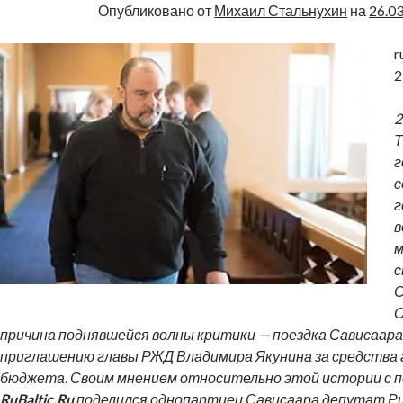
Опубликовано от
Михаил Стальнухин
на
26.0
r
2
2
Т
г
с
г
в
м
с
С
О
причина поднявшейся волны критики — поездка Сависаара 
приглашению главы РЖД Владимира Якунина за средства 
бюджета. Своим мнением относительно этой истории с 
RuBaltic.Ru
поделился однопартиец Сависаара депутат Р