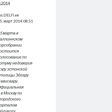
3.2014
us.DELFI.ee
5. март 2014 08:51
5 марта в
аллиннском
орсобрании
остоится
олосование по
отуму недоверия
эру эстонской
толицы Эдгару
ависаару.
фициальная
в Москву по
городского
порталом
ийгикогу