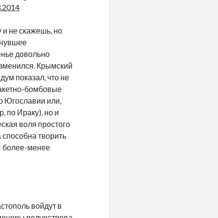
3.2014
у и не скажешь, но
инувшее
енье довольно
изменился. Крымский
ум показал, что не
ракетно-бомбовые
о Югославии или,
, по Ираку), но и
ская воля простого
 способна творить
И более-менее
астополь войдут в
сионеры полуострова