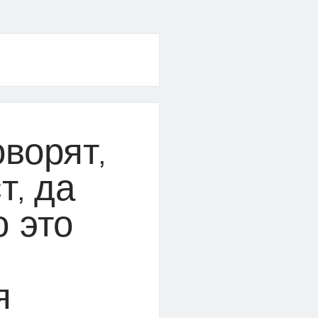
ворят,
т, да
о это
я