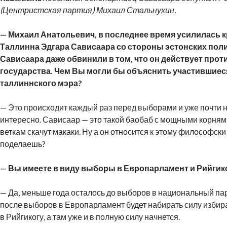
(Центристская партия) Михаил Стальнухин.
— Михаил Анатольевич, в последнее время усилилась к
Таллинна Эдгара Сависаара со стороны эстонских пол
Сависаара даже обвинили в том, что он действует прот
государства. Чем Вы могли бы объяснить участившиес
таллиннского мэра?
— Это происходит каждый раз перед выборами и уже почти 
интересно. Сависаар — это такой баобаб с мощными корнями.
веткам скачут макаки. Ну а он относится к этому философски 
поделаешь?
— Вы имеете в виду выборы в Европарламент и Рийгик
— Да, меньше года осталось до выборов в национальный па
после выборов в Европарламент будет набирать силу изби
в Рийгикогу, а там уже и в полную силу начнется.