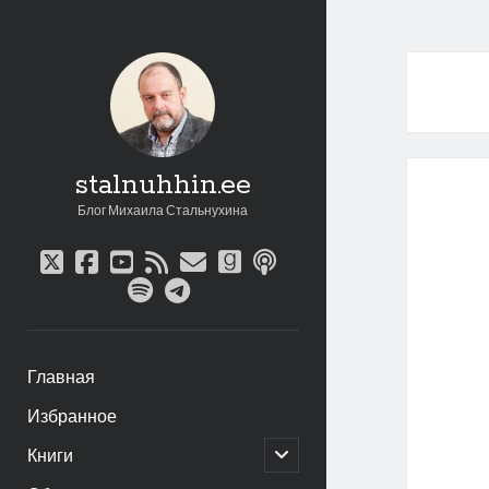
stalnuhhin.ee
Блог Михаила Стальнухина
twitter
facebook
youtube
rss
email
goodreads
podcast
spotify
telegram
Главная
Избранное
открыть
Книги
дочернее
меню