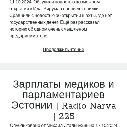
11.10.2024: Обсудили новость о возможном
открытии в Ида-Вирумаа новой лесопилки.
Сравнили с новостью об открытии шахты, где нет
государственных денег. Ещё раз рассказал
историю об одном очень смышленом
предпринимателе.
Лесопилка
Продолжить чтение
за
12
млн
евро
Зарплаты медиков и
|
Radio
парламентариев
Narva
Эстонии | Radio Narva
|
226
| 225
Опубликовано от
Михаил Стальнухин
на
17.10.2024