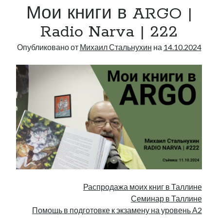
Мои книги в ARGO |
|
Radio
Radio Narva | 222
Narva
|
Опубликовано от
Михаил Стальнухин
на
14.10.2024
223
Распродажа моих книг в Таллине
Семинар в Таллине
Помощь в подготовке к экзамену на уровень А2