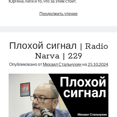
Юргена Лиги и то, что за этим стоит.
«Политический
Продолжить чтение
произвол»
Парламента
и
новостной
Плохой сигнал | Radio
фастфуд
|
Narva | 229
Radio
Narva
Опубликовано от
Михаил Стальнухин
на
25.10.2024
|
230