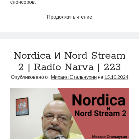
спонсоров.
Финансирование
Продолжить чтение
партий
Эстонии
|
Radio
Nordica и Nord Stream
Narva
|
2 | Radio Narva | 223
224
Опубликовано от
Михаил Стальнухин
на
15.10.2024