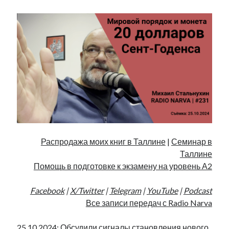
Фотографии
Экономика
Эстония и Россия
Юмор
Метки
radio narva
takinada
андрус ансип
видео
ансиппиада
война
безработица
Распродажа моих книг в Таллине
|
Семинар в
выборы
высказывание
в поисках здравого смысла
Таллине
интервью
история
евросоюз
кабинетные истории
Помощь в подготовке к экзамену на уровень А2
книга
нарва
кая каллас
маська
катри райк
Facebook
|
X/Twitter
|
Telegram
|
YouTube
|
Podcast
образование
обучение эстонскому
нацменьшинства
Все записи передач с Radio Narva
парламент
поводырь
парад клоунов
партия
памятники
подкаст
пресса
потеряны данные
программа
25.10.2024: Обсудили сигналы становления нового