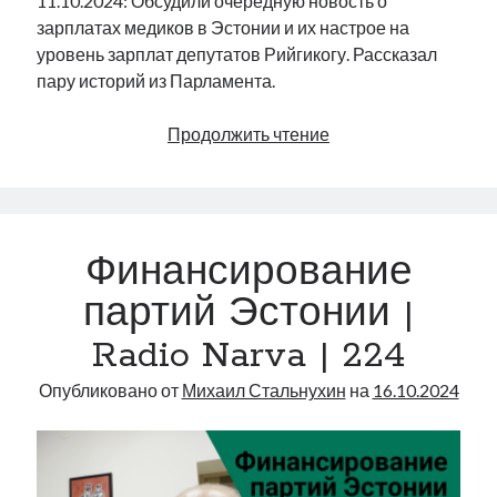
11.10.2024: Обсудили очередную новость о
зарплатах медиков в Эстонии и их настрое на
уровень зарплат депутатов Рийгикогу. Рассказал
пару историй из Парламента.
Зарплаты
Продолжить чтение
медиков
и
парламентариев
Эстонии
Финансирование
|
Radio
партий Эстонии |
Narva
Radio Narva | 224
|
225
Опубликовано от
Михаил Стальнухин
на
16.10.2024