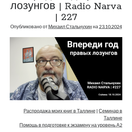
Radio
лозунгов | Radio Narva
Narva
| 227
|
228
Опубликовано от
Михаил Стальнухин
на
23.10.2024
Распродажа моих книг в Таллине
|
Семинар в
Таллине
Помощь в подготовке к экзамену на уровень А2