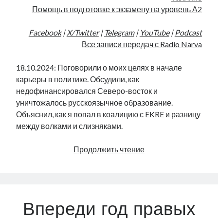
Помощь в подготовке к экзамену на уровень А2
Facebook
|
X/Twitter
|
Telegram
|
YouTube
|
Podcast
Все записи передач с Radio Narva
18.10.2024: Поговорили о моих целях в начале
карьеры в политике. Обсудили, как
недофинансировался Северо-восток и
уничтожалось русскоязычное образование.
Объяснил, как я попал в коалицию с EKRE и разницу
между волками и слизняками.
Волки
Продолжить чтение
и
слизняки
в
политике
Впереди год правых
|