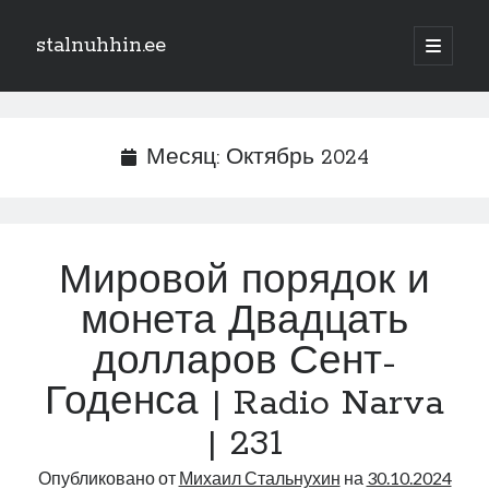
stalnuhhin.ee
отрыть
основн
Боковая
меню
Поиск
панель
Поиск
Месяц:
Октябрь 2024
Рубрики
В мире
Мировой порядок и
Интеграция
монета Двадцать
Интервью
Книга
долларов Сент-
Личное
Годенса | Radio Narva
Нарва и северо-восток
Обзор прессы
| 231
Образование
Опубликовано от
Михаил Стальнухин
на
30.10.2024
Парламент и правительство