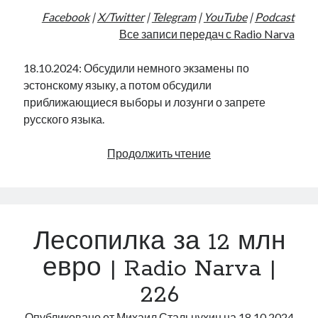
Facebook
|
X/Twitter
|
Telegram
|
YouTube
|
Podcast
Все записи передач с Radio Narva
18.10.2024: Обсудили немного экзамены по
эстонскому языку, а потом обсудили
приближающиеся выборы и лозунги о запрете
русского языка.
Впереди
Продолжить чтение
год
правых
лозунгов
|
Лесопилка за 12 млн
Radio
Narva
евро | Radio Narva |
|
226
227
Опубликовано от
Михаил Стальнухин
на
18.10.2024