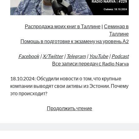
Распродажа моих книг в Таллине
|
Семинар в
Таллине
Помощь в подготовке к экзамену на уровень А2
Facebook
|
X/Twitter
|
Telegram
|
YouTube
|
Podcast
Все записи передач с Radio Narva
18.10.2024: Обсудили новости о том, что крупные
компании выводят свои активы из Эстонии. Почему
это происходит?
Плохой
Продолжить чтение
сигнал
|
Radio
Narva