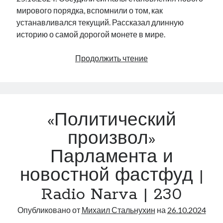
рийгикогу
мирового порядка, вспомнили о том, как
россия
русский роман
ссср
устанавливался текущий. Рассказал длинную
русскоязычное образование
сми
стенограмма
экономика
т.х. ильвес
фотоотчет
историю о самой дорогой монете в мире.
танк
экономика эстонии
эстония
эстонский язык
Мировой
Продолжить чтение
порядок
и
монета
Двадцать
Михаил Стальнухин:
«Политический
mstalnuhhin@gmail.com
долларов
Отзывы и предложения по блогу:
Сент-
anton.stalnuhhin@gmail.com
произвол»
Годенса
Парламента и
|
Radio
новостной фастфуд |
Narva
Radio Narva | 230
|
231
Опубликовано от
Михаил Стальнухин
на
26.10.2024