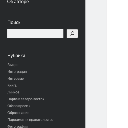
Об авторе
Боковая
Поиск
панель
Поиск
Рубрики
В мире
Интеграция
Интервью
Книга
Личное
Нарва и северо-восток
Обзор прессы
Образование
Парламент и правительство
Фотографии