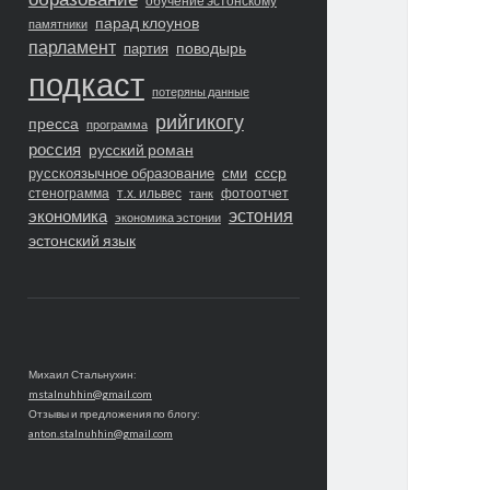
обучение эстонскому
парад клоунов
памятники
парламент
поводырь
партия
подкаст
потеряны данные
рийгикогу
пресса
программа
россия
русский роман
ссср
русскоязычное образование
сми
стенограмма
т.х. ильвес
фотоотчет
танк
экономика
эстония
экономика эстонии
эстонский язык
Михаил Стальнухин:
mstalnuhhin@gmail.com
Отзывы и предложения по блогу:
anton.stalnuhhin@gmail.com