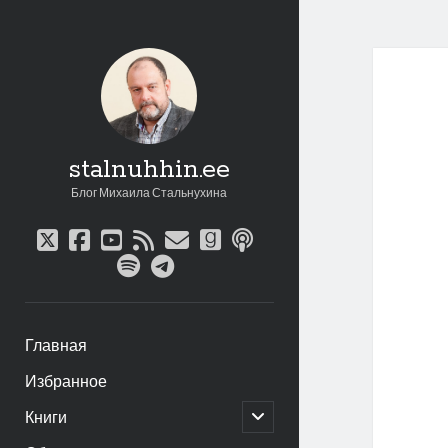
stalnuhhin.ee
Блог Михаила Стальнухина
twitter
facebook
youtube
rss
email
goodreads
podcast
spotify
telegram
Главная
Избранное
открыть
Книги
дочернее
меню