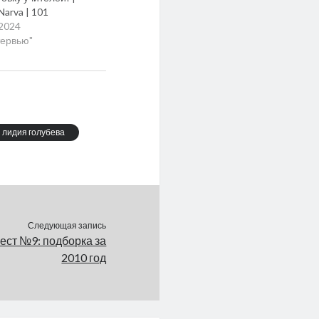
Narva | 101
.2024
тервью"
лидия голубева
Следующая запись
ст №9: подборка за
2010 год