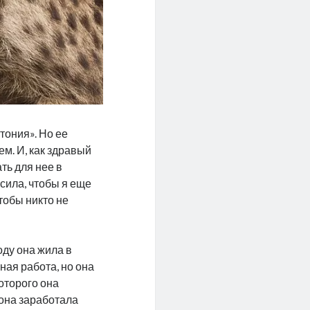
ония». Но ее
ем. И, как здравый
ать для нее в
сила, чтобы я еще
тобы никто не
оду она жила в
ная работа, но она
которого она
 она заработала