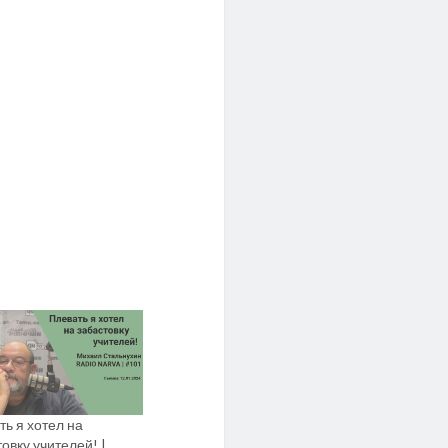
ть я хотел на
овку учителей! |