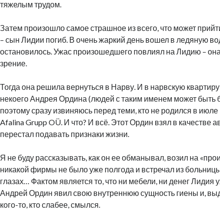
тяжелым трудом.
Затем произошло самое страшное из всего, что может прийт
– сын Лидии погиб. В очень жаркий день вошел в ледяную во
остановилось. Ужас произошедшего повлиял на Лидию – она
зрение.
Тогда она решила вернуться в Нарву. И в нарвскую квартиру
некоего Андрея Ордина (людей с таким именем может быть 
поэтому сразу извиняюсь перед теми, кто не родился в июле 
Afalina Grupp OÜ. И что? И всё. Этот Ордин взял в качестве а
перестал подавать признаки жизни.
Я не буду рассказывать, как он ее обманывал, возил на «прои
никакой фирмы не было уже полгода и встречал из больниц
глазах… Фактом является то, что ни мебели, ни денег Лидия 
Андрей Ордин явил свою внутреннюю сущность гиены и, выд
кого-то, кто слабее, смылся.