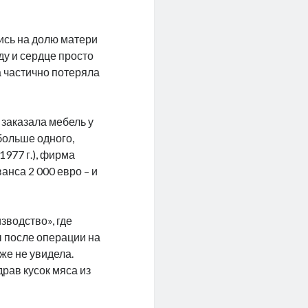
ись на долю матери
ду и сердце просто
 частично потеряла
 заказала мебель у
больше одного,
1977 г.), фирма
ванса 2 000 евро – и
зводство», где
ы после операции на
уже не увидела.
рав кусок мяса из