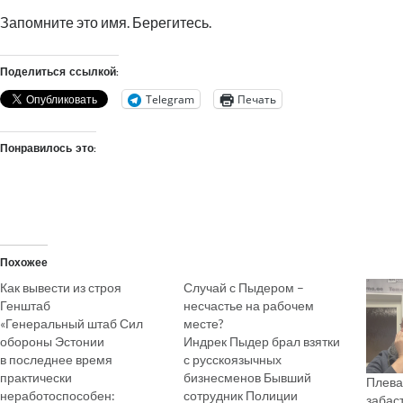
Запомните это имя. Берегитесь.
Поделиться ссылкой:
Telegram
Печать
Понравилось это:
Похожее
Как вывести из строя
Случай с Пыдером –
Генштаб
несчастье на рабочем
«Генеральный штаб Сил
месте?
обороны Эстонии
Индрек Пыдер брал взятки
в последнее время
с русскоязычных
практически
бизнесменов Бывший
Плева
неработоспособен:
сотрудник Полиции
забаст