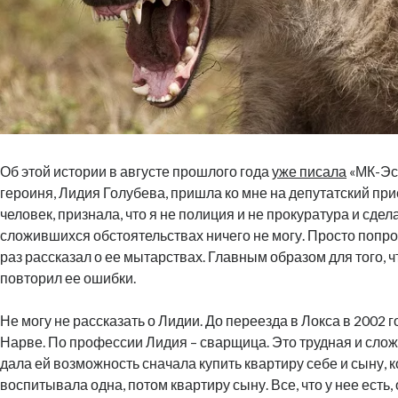
Об этой истории в августе прошлого года
уже писала
«МК-Эст
героиня, Лидия Голубева, пришла ко мне на депутатский при
человек, признала, что я не полиция и не прокуратура и сдел
сложившихся обстоятельствах ничего не могу. Просто попро
раз рассказал о ее мытарствах. Главным образом для того, ч
повторил ее ошибки.
Не могу не рассказать о Лидии. До переезда в Локса в 2002 г
Нарве. По профессии Лидия – сварщица. Это трудная и слож
дала ей возможность сначала купить квартиру себе и сыну, 
воспитывала одна, потом квартиру сыну. Все, что у нее есть,