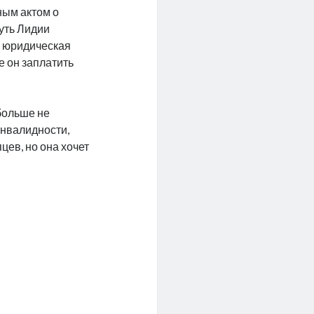
ным актом о
уть Лидии
ь юридическая
е он заплатить
 больше не
инвалидности,
цев, но она хочет