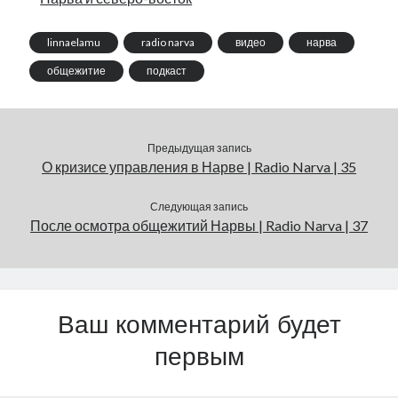
linnaelamu
radio narva
видео
нарва
общежитие
подкаст
Предыдущая запись
О кризисе управления в Нарве | Radio Narva | 35
Следующая запись
После осмотра общежитий Нарвы | Radio Narva | 37
Ваш комментарий будет
первым