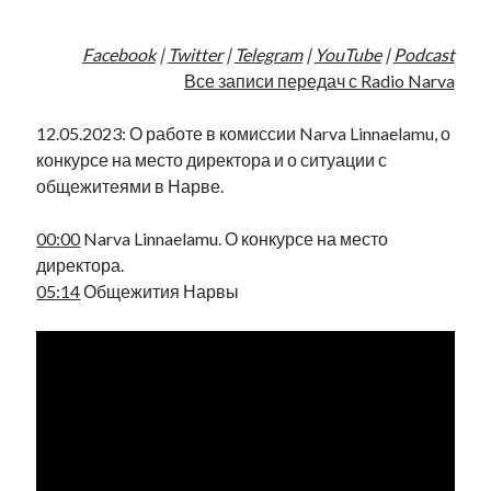
Фотографии
Экономика
Facebook
|
Twitter
|
Telegram
|
YouTube
|
Podcast
Эстония и Россия
Все записи передач с Radio Narva
Юмор
12.05.2023: О работе в комиссии Narva Linnaelamu, о
конкурсе на место директора и о ситуации с
Метки
общежитеями в Нарве.
radio narva
00:00
Narva Linnaelamu. О конкурсе на место
takinada
андрус ансип
директора.
видео
ансиппиада
война
05:14
Общежития Нарвы
безработица
выборы
высказывание
в поисках здравого смысла
интервью
история
евросоюз
кабинетные истории
книга
нарва
кая каллас
маська
катри райк
образование
обучение эстонскому
нацменьшинства
парламент
поводырь
парад клоунов
партия
памятники
подкаст
пресса
потеряны данные
программа