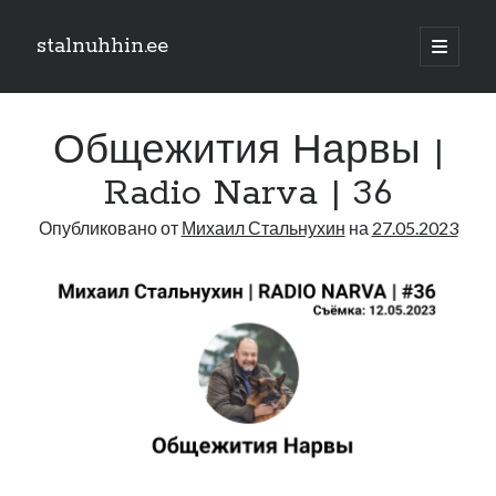
stalnuhhin.ee
отрыть
основн
Боковая
меню
Поиск
панель
Общежития Нарвы |
Поиск
Radio Narva | 36
Опубликовано от
Михаил Стальнухин
на
27.05.2023
Рубрики
В мире
Интеграция
Интервью
Книга
Личное
Нарва и северо-восток
Обзор прессы
Образование
Парламент и правительство