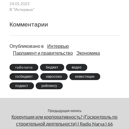
24.01.2023
В "Интервью"
Комментарии
Опубликовано в
Интервью
Парламент и правительство
Экономика
radio narva
бюджет
видео
госбюджет
евросоюз
инвестиции
подкаст
рийгикогу
Предыдущая запись
Коррупция или корпоративность? (Госконтроль по
строительной деятельности) | Radio Narva | 66