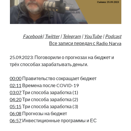
Фотографии
Экономика
Эстония и Россия
Юмор
Facebook
|
Twitter
|
Telegram
|
YouTube
|
Podcast
Все записи передач с Radio Narva
Метки
25.09.2023: Поговорили о прогнозах на бюджет и
radio narva
takinada
трёх способах зарабатывать деньги.
андрус ансип
видео
ансиппиада
война
безработица
00:00
Правительство сокращает бюджет
выборы
02:11
Времена после COVID-19
высказывание
в поисках здравого смысла
03:07
Три способа заработка (1)
интервью
история
евросоюз
кабинетные истории
04:20
Три способа заработка (2)
книга
нарва
кая каллас
маська
катри райк
05:15
Три способа заработка (3)
образование
обучение эстонскому
нацменьшинства
06:08
Прогнозы на бюджет
парламент
поводырь
парад клоунов
партия
памятники
06:57
Инвестиционные программы и ЕС
подкаст
пресса
потеряны данные
программа