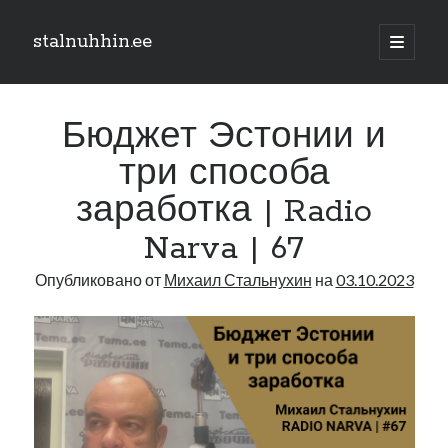
stalnuhhin.ee
отрыть
основн
Боковая
меню
Поиск
панель
Бюджет Эстонии и
Поиск
три способа
заработка | Radio
Рубрики
Narva | 67
В мире
Интеграция
Опубликовано от
Михаил Стальнухин
на
03.10.2023
Интервью
Книга
Личное
Нарва и северо-восток
Обзор прессы
Образование
Парламент и правительство