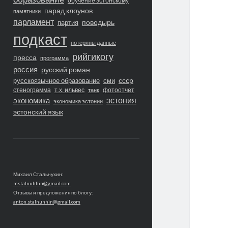
обучение эстонскому
парад клоунов
памятники
парламент
поводырь
партия
подкаст
потеряны данные
рийгикогу
пресса
программа
россия
русский роман
ссср
русскоязычное образование
сми
стенограмма
т.х. ильвес
фотоотчет
танк
экономика
эстония
экономика эстонии
эстонский язык
Михаил Стальнухин:
mstalnuhhin@gmail.com
Отзывы и предложения по блогу:
anton.stalnuhhin@gmail.com