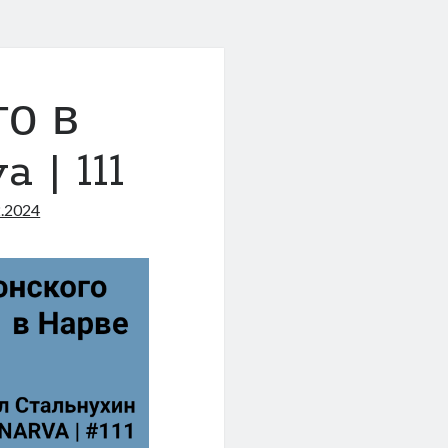
го в
 | 111
2.2024