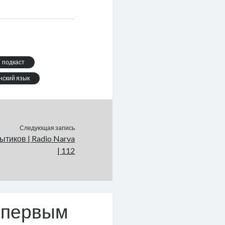
подкаст
нский язык
Следующая запись
тиков | Radio Narva
| 112
 первым