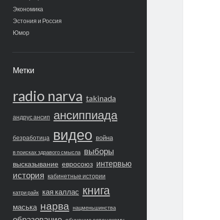
Экономика
Эстония и Россия
Юмор
Метки
radio narva
takinada
ансиппиада
андрус ансип
видео
война
безработица
выборы
в поисках здравого смысла
интервью
высказывание
евросоюз
история
кабинетные истории
книга
кая каллас
катри райк
нарва
маська
нацменьшинства
образование