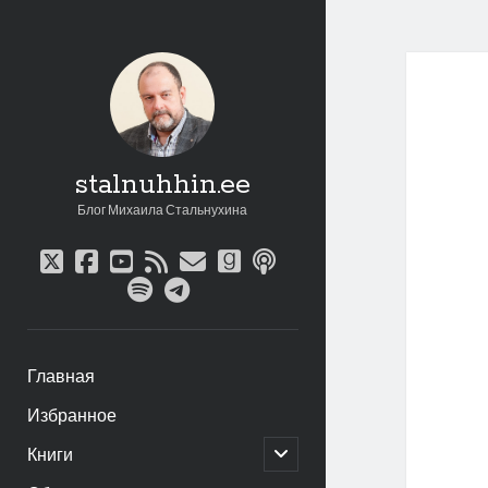
stalnuhhin.ee
Блог Михаила Стальнухина
twitter
facebook
youtube
rss
email
goodreads
podcast
spotify
telegram
Главная
Избранное
открыть
Книги
дочернее
меню