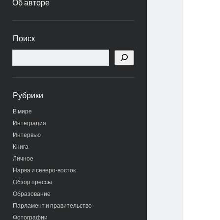
Об авторе
Боковая
Поиск
панель
Поиск
Рубрики
В мире
Интеграция
Интервью
Книга
Личное
Нарва и северо-восток
Обзор прессы
Образование
Парламент и правительство
Фотографии