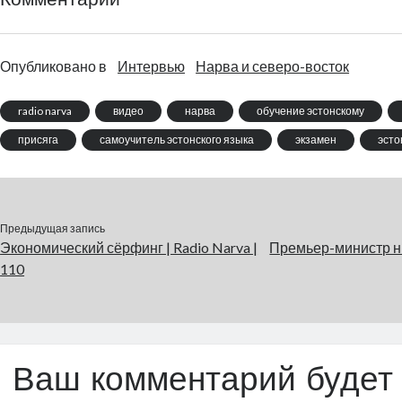
Комментарии
Опубликовано в
Интервью
Нарва и северо-восток
radio narva
видео
нарва
обучение эстонскому
присяга
самоучитель эстонского языка
экзамен
эсто
Предыдущая запись
Экономический сёрфинг | Radio Narva |
Премьер-министр ны
110
Ваш комментарий будет