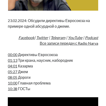
Фотографии
Экономика
Эстония и Россия
23.02.2024: Обсудили директивы Евросоюза на
Юмор
примере одной абсурдной о джеме.
Facebook
|
Twitter
|
Telegram
|
YouTube
|
Podcast
Метки
Все записи передач с Radio Narva
radio narva
takinada
андрус ансип
00:00
Директивы Евросоюза
видео
ансиппиада
01:13
Три крана, наусник, набородник
война
безработица
04:01
Казарма
выборы
высказывание
в поисках здравого смысла
05:27
Джем
интервью
история
евросоюз
кабинетные истории
08:05
Дороги
книга
нарва
кая каллас
маська
10:00
Главная проблема
катри райк
10:38
ГОСТы
образование
обучение эстонскому
нацменьшинства
парламент
поводырь
парад клоунов
партия
памятники
подкаст
пресса
потеряны данные
программа