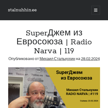
stalnuhhin.ee
отрыть
основн
Боковая
меню
Поиск
панель
SuperДжем из
Поиск
Евросоюза | Radio
Narva | 119
Рубрики
Опубликовано от
Михаил Стальнухин
на
28.02.2024
В мире
Интеграция
Интервью
Книга
Личное
Нарва и северо-восток
Обзор прессы
Образование
Парламент и правительство