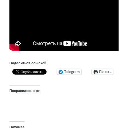
рийгикогу
россия
русский роман
ссср
русскоязычное образование
сми
стенограмма
экономика
т.х. ильвес
фотоотчет
танк
экономика эстонии
эстония
эстонский язык
Михаил Стальнухин:
Поделиться ссылкой:
mstalnuhhin@gmail.com
Отзывы и предложения по блогу:
Telegram
Печать
anton.stalnuhhin@gmail.com
Понравилось это:
Похожее