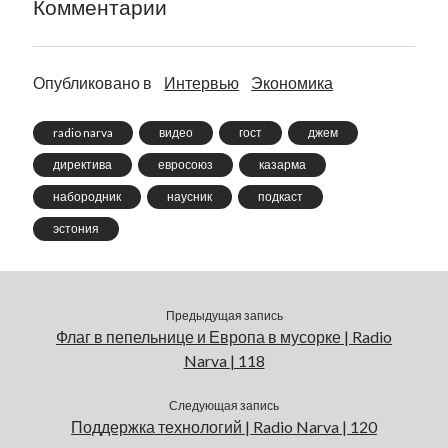
Комментарии
Опубликовано в
Интервью
Экономика
radio narva
видео
гост
джем
директива
евросоюз
казарма
набородник
наусник
подкаст
эстония
Предыдущая запись
Флаг в пепельнице и Европа в мусорке | Radio
Narva | 118
Следующая запись
Поддержка технологий | Radio Narva | 120