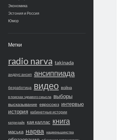
Экономика
Эстония и Россия
Юмор
Метки
radio narva
takinada
ансиппиада
андрус ансип
видео
война
безработица
выборы
в поисках здравого смысла
интервью
высказывание
евросоюз
история
кабинетные истории
книга
кая каллас
катри райк
нарва
маська
нацменьшинства
образование