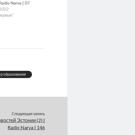
 Radio Narva | 07
.2022
тервью"
тр образования
Следующая запись
востей Эстонии (2) |
Radio Narva | 146