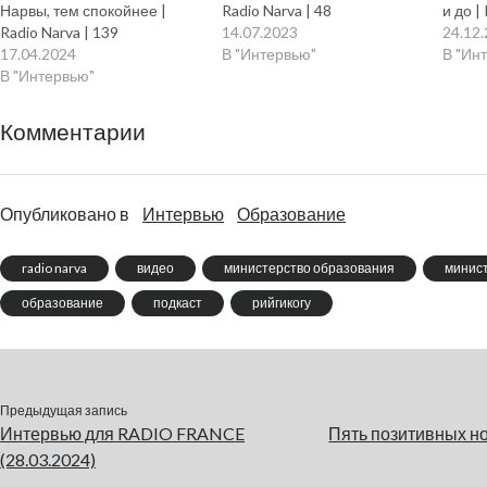
Нарвы, тем спокойнее |
Radio Narva | 48
и до |
Radio Narva | 139
14.07.2023
24.12
17.04.2024
В "Интервью"
В "Ин
В "Интервью"
Комментарии
Опубликовано в
Интервью
Образование
radio narva
видео
министерство образования
минис
образование
подкаст
рийгикогу
Предыдущая запись
Интервью для RADIO FRANCE
Пять позитивных но
(28.03.2024)