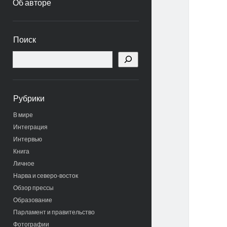
Об авторе
Боковая
Поиск
панель
Поиск
Рубрики
В мире
Интеграция
Интервью
Книга
Личное
Нарва и северо-восток
Обзор прессы
Образование
Парламент и правительство
Фотографии