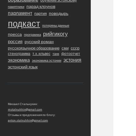
обучение эстонскому
парад клоунов
памятники
парламент
поводырь
партия
подкаст
потеряны данные
рийгикогу
пресса
программа
россия
русский роман
ссср
русскоязычное образование
сми
стенограмма
т.х. ильвес
фотоотчет
танк
экономика
эстония
экономика эстонии
эстонский язык
Михаил Стальнухин:
mstalnuhhin@gmail.com
Отзывы и предложения по блогу:
anton.stalnuhhin@gmail.com