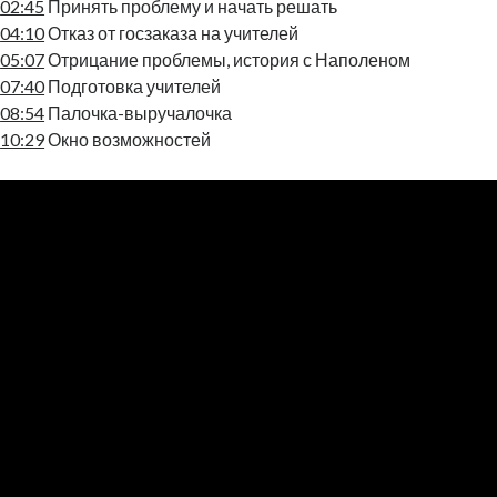
02:45
Принять проблему и начать решать
04:10
Отказ от госзаказа на учителей
05:07
Отрицание проблемы, история с Наполеном
07:40
Подготовка учителей
08:54
Палочка-выручалочка
10:29
Окно возможностей