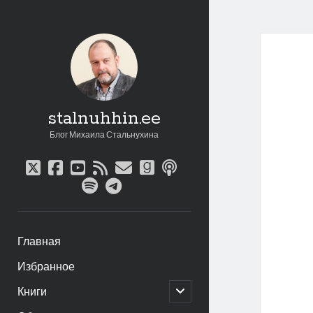
stalnuhhin.ee
Блог Михаила Стальнухина
twitter
facebook
youtube
rss
email
goodreads
podcast
spotify
telegram
Главная
Избранное
открыть
Книги
дочернее
меню