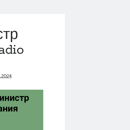
стр
adio
5.2024