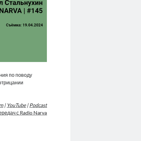
ния по поводу
 отрицании
am
|
YouTube
|
Podcast
ередач с Radio Narva