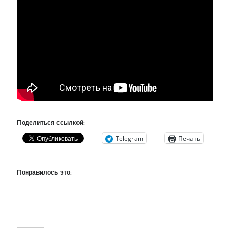
рийгикогу
россия
русский роман
ссср
русскоязычное образование
сми
стенограмма
экономика
т.х. ильвес
фотоотчет
танк
экономика эстонии
эстония
эстонский язык
Михаил Стальнухин:
mstalnuhhin@gmail.com
Поделиться ссылкой:
Отзывы и предложения по блогу:
anton.stalnuhhin@gmail.com
Telegram
Печать
Понравилось это: