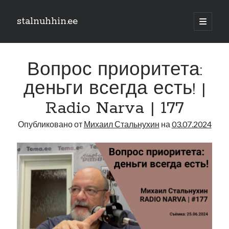
stalnuhhin.ee
отрыть
основн
Боковая
меню
Поиск
панель
Вопрос приоритета:
Поиск
деньги всегда есть! |
Radio Narva | 177
Рубрики
Опубликовано от
Михаил Стальнухин
на
03.07.2024
В мире
Интеграция
Интервью
Книга
Личное
Нарва и северо-восток
Обзор прессы
Образование
Парламент и правительство