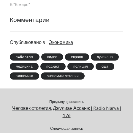
В "В мире"
Комментарии
Опубликовано в
Экономика
radio narva
видео
европа
луизиана
медицина
подкаст
полиция
сша
экономика
экономика эстонии
Предыдущая запись
Человек столетия, Джулиан Ассанж | Radio Narva |
176
Следующая запись