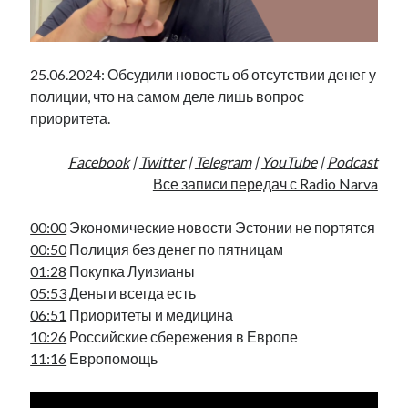
Фотографии
Экономика
Эстония и Россия
25.06.2024: Обсудили новость об отсутствии денег у
Юмор
полиции, что на самом деле лишь вопрос
приоритета.
Метки
Facebook
|
Twitter
|
Telegram
|
YouTube
|
Podcast
Все записи передач с Radio Narva
radio narva
takinada
андрус ансип
видео
00:00
Экономические новости Эстонии не портятся
ансиппиада
война
безработица
00:50
Полиция без денег по пятницам
выборы
высказывание
в поисках здравого смысла
01:28
Покупка Луизианы
интервью
история
евросоюз
кабинетные истории
05:53
Деньги всегда есть
книга
нарва
06:51
Приоритеты и медицина
кая каллас
маська
катри райк
10:26
Российские сбережения в Европе
образование
обучение эстонскому
нацменьшинства
11:16
Европомощь
парламент
поводырь
парад клоунов
партия
памятники
подкаст
пресса
потеряны данные
программа