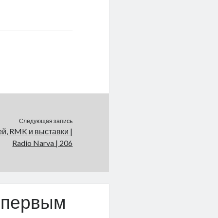
Следующая запись
й, RMK и выставки |
Radio Narva | 206
 первым