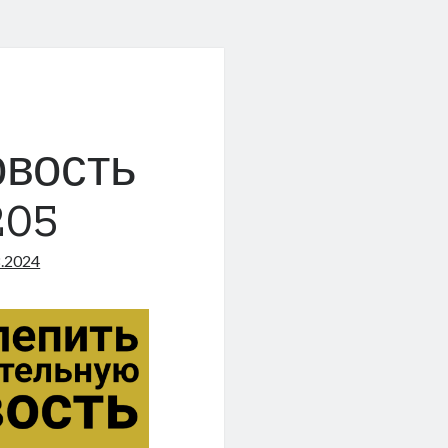
овость
205
8.2024