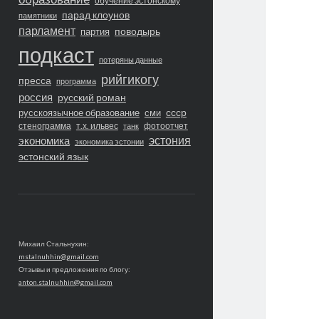
обучение эстонскому
парад клоунов
памятники
парламент
поводырь
партия
подкаст
потеряны данные
рийгикогу
пресса
программа
россия
русский роман
ссср
русскоязычное образование
сми
стенограмма
т.х. ильвес
фотоотчет
танк
экономика
эстония
экономика эстонии
эстонский язык
Михаил Стальнухин:
mstalnuhhin@gmail.com
Отзывы и предложения по блогу:
anton.stalnuhhin@gmail.com