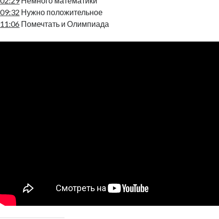
02:29
Немного математики
09:32
Нужно положительное
11:06
Помечтать и Олимпиада