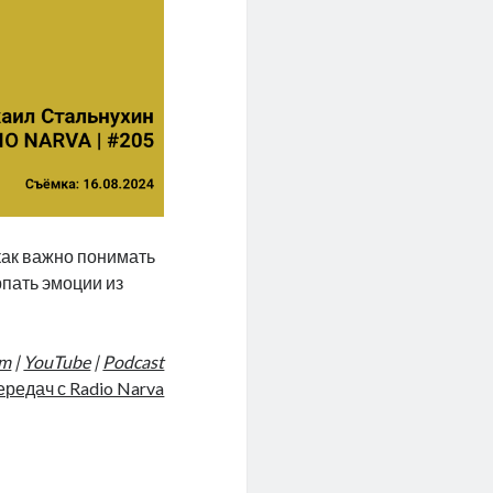
как важно понимать
рпать эмоции из
am
|
YouTube
|
Podcast
ередач с Radio Narva