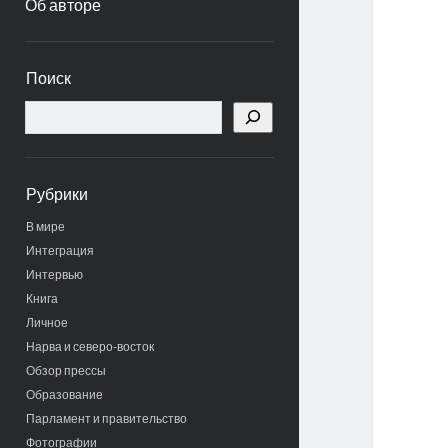
Об авторе
Боковая
Поиск
панель
Поиск
Рубрики
В мире
Интеграция
Интервью
Книга
Личное
Нарва и северо-восток
Обзор прессы
Образование
Парламент и правительство
Фотографии