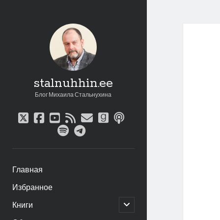
stalnuhhin.ee
Блог Михаила Стальнухина
twitter
facebook
youtube
rss
email
goodreads
podcast
spotify
telegram
Главная
Избранное
открыть
Книги
дочернее
меню