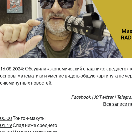
16.08.2024: Обсудили «экономический спад ниже среднего», 
основы математики и умение видеть общую картину, а не че
сиюминутных новостей.
Facebook
|
X/Twitter
|
Telegr
Все записи п
00:00
Тонтон-макуты
01:19
Спад ниже среднего