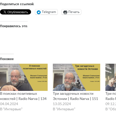
Поделиться ссылкой:
Telegram
Печать
Понравилось это:
Похожее
В поисках позитивных
Три загадочных новости
Три п
новостей | Radio Narva | 134
Эстонии | Radio Narva | 151
Radio 
04.04.2024
13.05.2024
09.12
В "Интервью"
В "Интервью"
В "Об