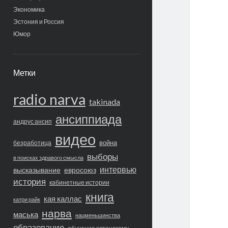
Экономика
Эстония и Россия
Юмор
Метки
radio narva
takinada
ансиппиада
андрус ансип
видео
война
безработица
выборы
в поисках здравого смысла
интервью
высказывание
евросоюз
история
кабинетные истории
книга
кая каллас
катри райк
нарва
маська
нацменьшинства
образование