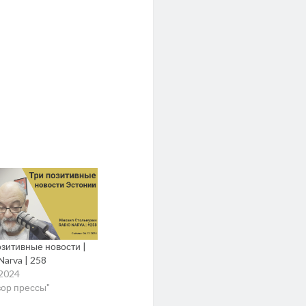
озитивные новости |
Narva | 258
.2024
зор прессы"