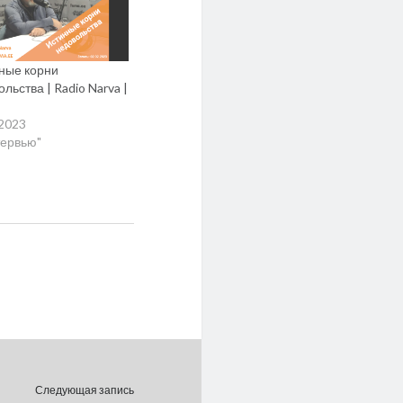
ные корни
льства | Radio Narva |
.2023
тервью"
Следующая запись