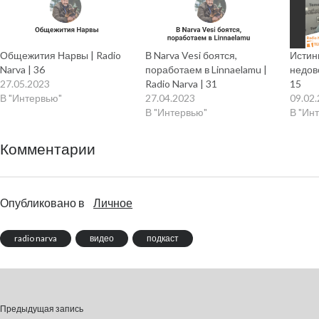
Общежития Нарвы | Radio
В Narva Vesi боятся,
Истин
Narva | 36
поработаем в Linnaelamu |
недово
27.05.2023
Radio Narva | 31
15
В "Интервью"
27.04.2023
09.02
В "Интервью"
В "Ин
Комментарии
Опубликовано в
Личное
radio narva
видео
подкаст
Предыдущая запись