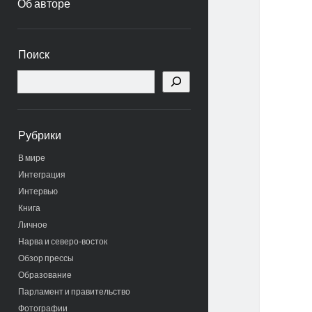
Об авторе
Боковая
Поиск
панель
Поиск
Рубрики
В мире
Интеграция
Интервью
Книга
Личное
Нарва и северо-восток
Обзор прессы
Образование
Парламент и правительство
Фотографии