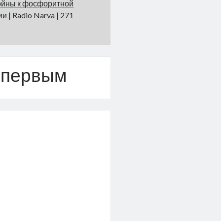
ойны к фосфоритной
и | Radio Narva | 271
 первым