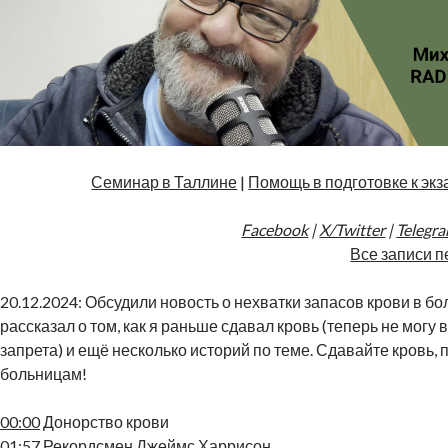
Семинар в Таллине
|
Помощь в подготовке к экз
Facebook
|
X/Twitter
|
Telegr
Все записи п
20.12.2024: Обсудили новость о нехватки запасов крови в б
рассказал о том, как я раньше сдавал кровь (теперь не могу 
запрета) и ещё несколько историй по теме. Сдавайте кровь,
больницам!
00:00
Донорство крови
01:57
Рекордсмен Джеймс Харрисон