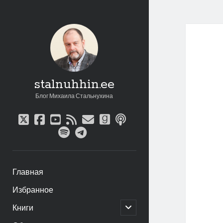
stalnuhhin.ee
Блог Михаила Стальнухина
twitter
facebook
youtube
rss
email
goodreads
podcast
spotify
telegram
Главная
Избранное
открыть
Книги
дочернее
меню