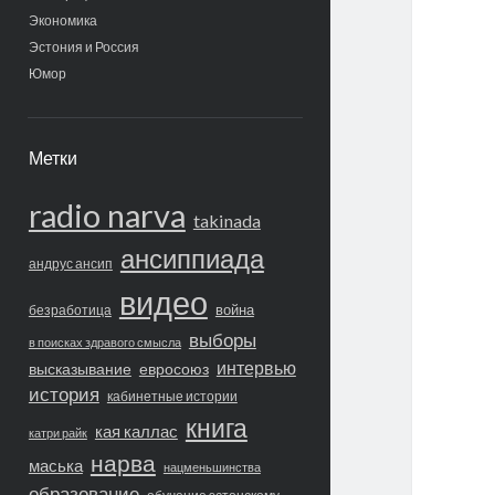
Экономика
Эстония и Россия
Юмор
Метки
radio narva
takinada
ансиппиада
андрус ансип
видео
война
безработица
выборы
в поисках здравого смысла
интервью
высказывание
евросоюз
история
кабинетные истории
книга
кая каллас
катри райк
нарва
маська
нацменьшинства
образование