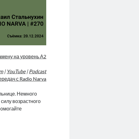
амену на уровень А2
am
|
YouTube
|
Podcast
ередач с Radio Narva
ольнице. Немного
в силу возрастного
 помогайте