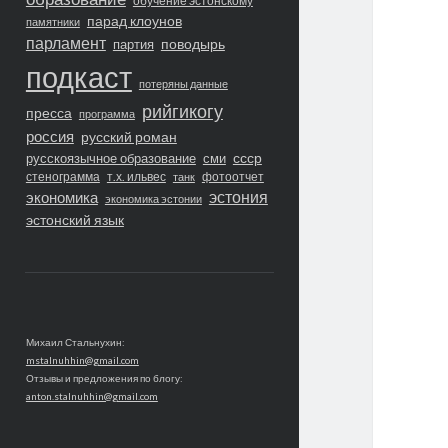
обучение эстонскому
парад клоунов
памятники
парламент
поводырь
партия
подкаст
потеряны данные
рийгикогу
пресса
программа
россия
русский роман
ссср
русскоязычное образование
сми
стенограмма
т.х. ильвес
фотоотчет
танк
экономика
эстония
экономика эстонии
эстонский язык
Михаил Стальнухин:
mstalnuhhin@gmail.com
Отзывы и предложения по блогу:
anton.stalnuhhin@gmail.com