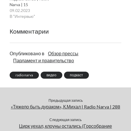
Narva | 15
09.02.2023
В "Интервью"
Комментарии
Опубликовано в
Обзор прессы
Парламент и правительство
radio narva
видео
подкаст
Предыдущая запись
«Тяжело быть дураком», К.Михал | Radio Narva | 288
Следующая запись
Цирк уехал, клоуны остались (Горсобрание