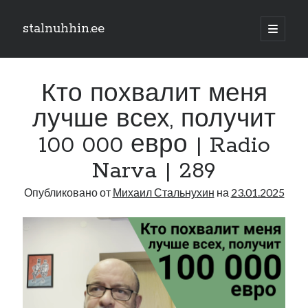
stalnuhhin.ee
отрыть
основн
Боковая
меню
Поиск
панель
Кто похвалит меня
Поиск
лучше всех, получит
100 000 евро | Radio
Рубрики
Narva | 289
В мире
Интеграция
Опубликовано от
Михаил Стальнухин
на
23.01.2025
Интервью
Книга
Личное
Нарва и северо-восток
Обзор прессы
Образование
Парламент и правительство