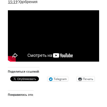
15:19
Удобрения
рийгикогу
россия
русский роман
ссср
русскоязычное образование
сми
стенограмма
экономика
т.х. ильвес
фотоотчет
танк
экономика эстонии
эстония
эстонский язык
Михаил Стальнухин:
mstalnuhhin@gmail.com
Отзывы и предложения по блогу:
anton.stalnuhhin@gmail.com
Поделиться ссылкой:
Telegram
Печать
Понравилось это: