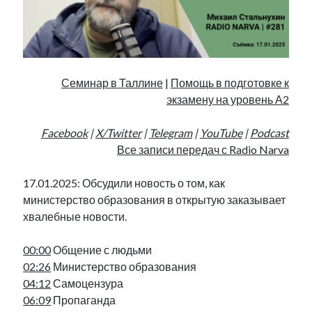
Фотографии
Экономика
Эстония и Россия
Юмор
Семинар в Таллине
|
Помощь в подготовке к
экзамену на уровень А2
Метки
Facebook
|
X/Twitter
|
Telegram
|
YouTube
|
Podcast
radio narva
Все записи передач с Radio Narva
takinada
андрус ансип
видео
ансиппиада
17.01.2025: Обсудили новость о том, как
война
безработица
министерство образования в открытую заказывает
выборы
высказывание
в поисках здравого смысла
хвалебные новости.
интервью
история
евросоюз
кабинетные истории
книга
нарва
кая каллас
маська
катри райк
00:00
Общение с людьми
образование
обучение эстонскому
нацменьшинства
02:26
Министерство образования
парламент
поводырь
парад клоунов
партия
памятники
04:12
Самоцензура
подкаст
06:09
Пропаганда
пресса
потеряны данные
программа