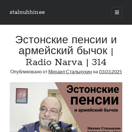
stalnuhhin.ee
отрыть
основн
Боковая
меню
Поиск
панель
Эстонские пенсии и
Поиск
армейский бычок |
Radio Narva | 314
Рубрики
Опубликовано от
Михаил Стальнухин
на
03.03.2025
В мире
Интеграция
Интервью
Книга
Личное
Нарва и северо-восток
Обзор прессы
Образование
Парламент и правительство