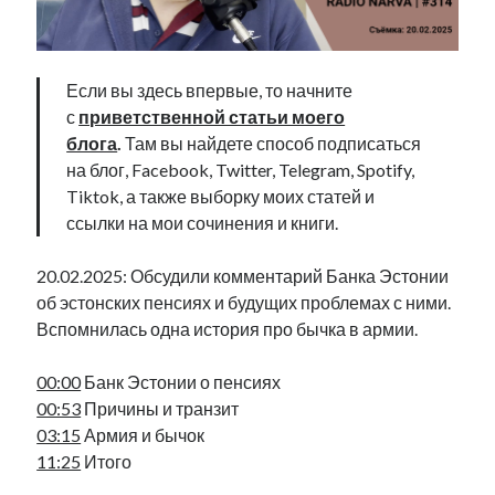
Фотографии
Экономика
Эстония и Россия
Если вы здесь впервые, то начните
Юмор
с
приветственной статьи моего
блога
.
Там вы найдете способ подписаться
на блог, Facebook, Twitter, Telegram, Spotify,
Метки
Tiktok, а также выборку моих статей и
ссылки на мои сочинения и книги.
radio narva
takinada
андрус ансип
видео
20.02.2025: Обсудили комментарий Банка Эстонии
ансиппиада
война
безработица
об эстонских пенсиях и будущих проблемах с ними.
выборы
высказывание
в поисках здравого смысла
Вспомнилась одна история про бычка в армии.
интервью
история
евросоюз
кабинетные истории
книга
нарва
00:00
Банк Эстонии о пенсиях
кая каллас
маська
катри райк
00:53
Причины и транзит
образование
обучение эстонскому
нацменьшинства
03:15
Армия и бычок
парламент
поводырь
парад клоунов
партия
памятники
11:25
Итого
подкаст
пресса
потеряны данные
программа