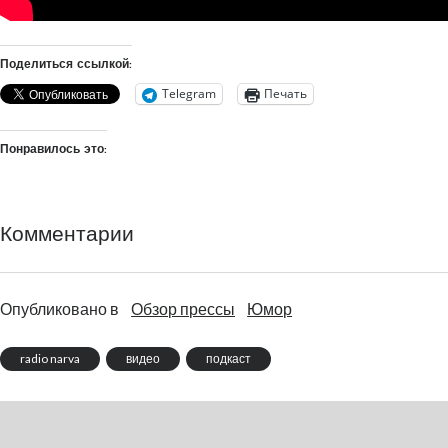
Поделиться ссылкой:
Telegram
Печать
Понравилось это:
Комментарии
Опубликовано в
Обзор прессы
Юмор
radio narva
видео
подкаст