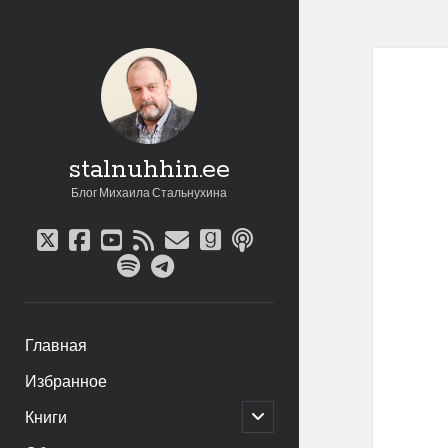
stalnuhhin.ee
Блог Михаила Стальнухина
twitter
facebook
youtube
rss
email
goodreads
podcast
spotify
telegram
Главная
Избранное
открыть
Книги
дочернее
меню