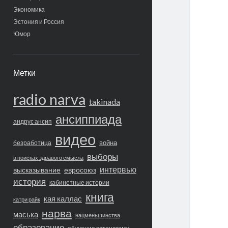
Экономика
Эстония и Россия
Юмор
Метки
radio narva
takinada
ансиппиада
андрус ансип
видео
война
безработица
выборы
в поисках здравого смысла
интервью
высказывание
евросоюз
история
кабинетные истории
книга
кая каллас
катри райк
нарва
маська
нацменьшинства
образование