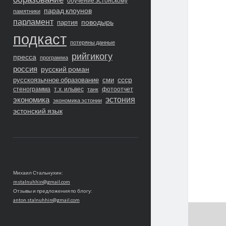
обучение эстонскому
парад клоунов
памятники
парламент
поводырь
партия
подкаст
потеряны данные
рийгикогу
пресса
программа
россия
русский роман
ссср
русскоязычное образование
сми
стенограмма
т.х. ильвес
фотоотчет
танк
экономика
эстония
экономика эстонии
эстонский язык
Михаил Стальнухин:
mstalnuhhin@gmail.com
Отзывы и предложения по блогу:
anton.stalnuhhin@gmail.com