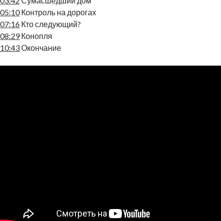
03:42
Сумасшедший дом
05:10
Контроль на дорогах
07:16
Кто следующий?
08:29
Конопля
10:43
Окончание