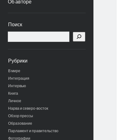
Об авторе
Боковая
Поиск
панель
Поиск
Рубрики
В мире
Интеграция
Интервью
Книга
Личное
Нарва и северо-восток
Обзор прессы
Образование
Парламент и правительство
Фотографии