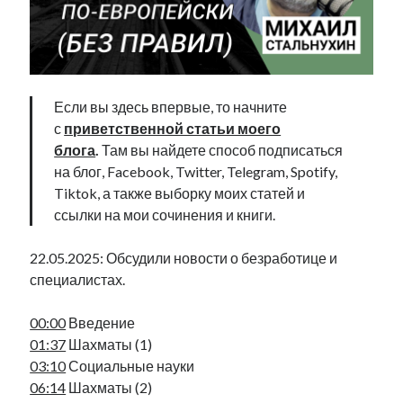
Фотографии
Экономика
Эстония и Россия
Юмор
Если вы здесь впервые, то начните
с
приветственной статьи моего
Метки
блога
.
Там вы найдете способ подписаться
на блог, Facebook, Twitter, Telegram, Spotify,
radio narva
Tiktok, а также выборку моих статей и
takinada
андрус ансип
ссылки на мои сочинения и книги.
видео
ансиппиада
война
безработица
22.05.2025: Обсудили новости о безработице и
выборы
высказывание
в поисках здравого смысла
специалистах.
интервью
история
евросоюз
кабинетные истории
книга
нарва
кая каллас
маська
катри райк
00:00
Введение
образование
обучение эстонскому
нацменьшинства
01:37
Шахматы (1)
парламент
поводырь
парад клоунов
партия
памятники
03:10
Социальные науки
подкаст
06:14
Шахматы (2)
пресса
потеряны данные
программа