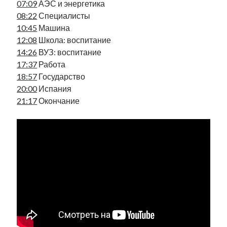
07:09
АЭС и энергетика
рийгикогу
россия
русский роман
08:22
Специалисты
ссср
русскоязычное образование
сми
стенограмма
10:45
Машина
экономика
т.х. ильвес
фотоотчет
танк
экономика эстонии
12:08
Школа: воспитание
эстония
эстонский язык
14:26
ВУЗ: воспитание
17:37
Работа
18:57
Государство
20:00
Испания
21:17
Окончание
Михаил Стальнухин:
mstalnuhhin@gmail.com
Отзывы и предложения по блогу:
anton.stalnuhhin@gmail.com