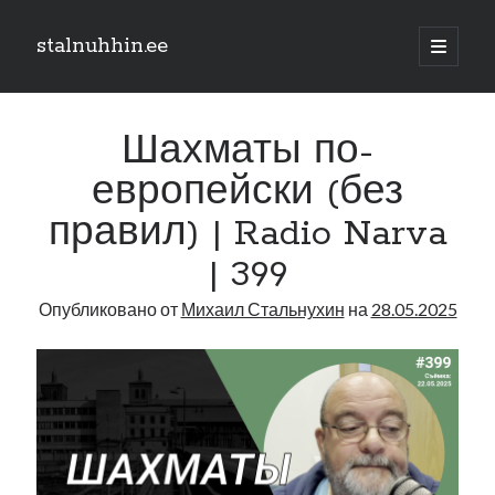
stalnuhhin.ee
отрыть
основн
Боковая
меню
Поиск
панель
Шахматы по-
Поиск
европейски (без
правил) | Radio Narva
Рубрики
| 399
В мире
Интеграция
Опубликовано от
Михаил Стальнухин
на
28.05.2025
Интервью
Книга
Личное
Нарва и северо-восток
Обзор прессы
Образование
Парламент и правительство