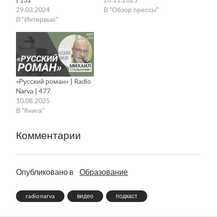
29.03.2024
В "Обзор прессы"
В "Интервью"
«Русский роман» | Radio
Narva | 477
10.08.2025
В "Книга"
Комментарии
Опубликовано в
Образование
radio narva
видео
подкаст