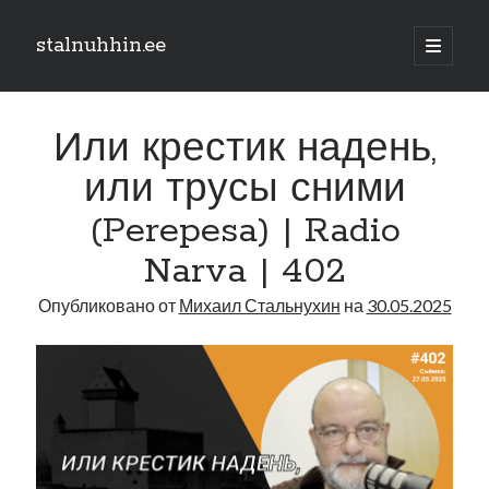
stalnuhhin.ee
отрыть
основн
Боковая
меню
Поиск
панель
Или крестик надень,
Поиск
или трусы сними
(Perepesa) | Radio
Рубрики
Narva | 402
В мире
Интеграция
Опубликовано от
Михаил Стальнухин
на
30.05.2025
Интервью
Книга
Личное
Нарва и северо-восток
Обзор прессы
Образование
Парламент и правительство