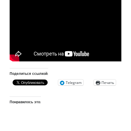
рийгикогу
россия
русский роман
ссср
русскоязычное образование
сми
стенограмма
экономика
т.х. ильвес
фотоотчет
танк
экономика эстонии
эстония
эстонский язык
Михаил Стальнухин:
mstalnuhhin@gmail.com
Отзывы и предложения по блогу:
Поделиться ссылкой:
anton.stalnuhhin@gmail.com
Telegram
Печать
Понравилось это: