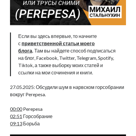
Фотографии
Экономика
Эстония и Россия
Юмор
Если вы здесь впервые, то начните
с
приветственной статьи моего
Метки
блога
.
Там вы найдете способ подписаться
на блог, Facebook, Twitter, Telegram, Spotify,
radio narva
Tiktok, а также выборку моих статей и
takinada
андрус ансип
ссылки на мои сочинения и книги.
видео
ансиппиада
война
безработица
27.05.2025: Обсудили шум в нарвском горсобрании
выборы
высказывание
в поисках здравого смысла
вокруг Perepesa.
интервью
история
евросоюз
кабинетные истории
книга
нарва
кая каллас
маська
катри райк
00:00
Perepesa
образование
обучение эстонскому
нацменьшинства
02:51
Горсобрание
парламент
поводырь
парад клоунов
партия
памятники
09:13
Борьба
подкаст
пресса
потеряны данные
программа