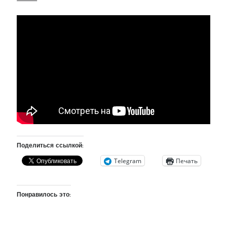
рийгикогу
россия
русский роман
ссср
русскоязычное образование
сми
стенограмма
экономика
т.х. ильвес
фотоотчет
танк
экономика эстонии
эстония
эстонский язык
Михаил Стальнухин:
mstalnuhhin@gmail.com
Отзывы и предложения по блогу:
anton.stalnuhhin@gmail.com
Поделиться ссылкой:
Telegram
Печать
Понравилось это: