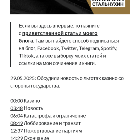
Фотографии
Экономика
Эстония и Россия
Если вы здесь впервые, то начните
Юмор
с
приветственной статьи моего
блога
.
Там вы найдете способ подписаться
на блог, Facebook, Twitter, Telegram, Spotify,
Метки
Tiktok, а также выборку моих статей и
ссылки на мои сочинения и книги.
radio narva
takinada
андрус ансип
видео
29.05.2025: Обсудили новость о льготах казино со
ансиппиада
война
безработица
стороны государства.
выборы
высказывание
в поисках здравого смысла
интервью
история
евросоюз
кабинетные истории
00:00
Казино
книга
нарва
03:48
Новость
кая каллас
маська
катри райк
06:04
Катастрофа и ограничение
образование
обучение эстонскому
нацменьшинства
08:49
Лоббирование и транзит
парламент
поводырь
парад клоунов
партия
памятники
12:37
Пожертвование партиям
подкаст
пресса
14:29
Окончание
потеряны данные
программа