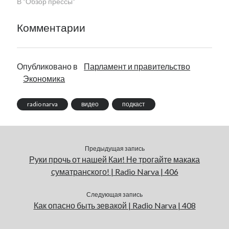
В "Обзор прессы"
Комментарии
Опубликовано в
Парламент и правительство
Экономика
radio narva
видео
подкаст
Предыдущая запись
Руки прочь от нашей Каи! Не трогайте макака
суматранского! | Radio Narva | 406
Следующая запись
Как опасно быть зевакой | Radio Narva | 408