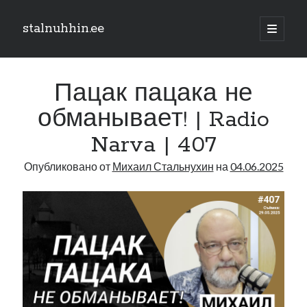
stalnuhhin.ee
отрыть
основн
Боковая
меню
Поиск
панель
Пацак пацака не
Поиск
обманывает! | Radio
Narva | 407
Рубрики
Опубликовано от
Михаил Стальнухин
на
04.06.2025
В мире
Интеграция
Интервью
Книга
Личное
Нарва и северо-восток
Обзор прессы
Образование
Парламент и правительство