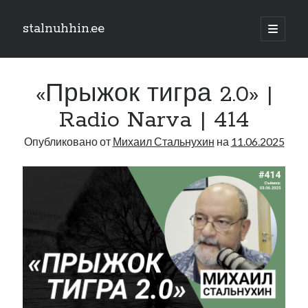
stalnuhhin.ee
отрыть
основн
Боковая
меню
Поиск
панель
«Прыжок тигра 2.0» |
Поиск
Radio Narva | 414
Опубликовано от
Михаил Стальнухин
на
11.06.2025
Рубрики
В мире
Интеграция
Интервью
Книга
Личное
Нарва и северо-восток
Обзор прессы
Образование
Парламент и правительство