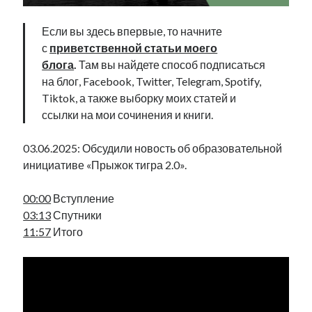
Фотографии
Экономика
Если вы здесь впервые, то начните
Эстония и Россия
с
приветственной статьи моего
Юмор
блога
.
Там вы найдете способ подписаться
на блог, Facebook, Twitter, Telegram, Spotify,
Tiktok, а также выборку моих статей и
Метки
ссылки на мои сочинения и книги.
radio narva
03.06.2025: Обсудили новость об образовательной
takinada
андрус ансип
инициативе «Прыжок тигра 2.0».
видео
ансиппиада
война
безработица
00:00
Вступление
выборы
высказывание
в поисках здравого смысла
03:13
Спутники
интервью
история
евросоюз
кабинетные истории
11:57
Итого
книга
нарва
кая каллас
маська
катри райк
образование
обучение эстонскому
нацменьшинства
парламент
поводырь
парад клоунов
партия
памятники
подкаст
пресса
потеряны данные
программа