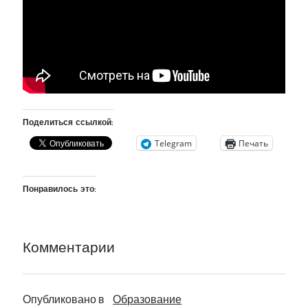
рийгикогу
россия
русский роман
ссср
русскоязычное образование
сми
стенограмма
экономика
т.х. ильвес
фотоотчет
танк
экономика эстонии
эстония
эстонский язык
Поделиться ссылкой:
Telegram
Печать
Михаил Стальнухин:
mstalnuhhin@gmail.com
Отзывы и предложения по блогу:
anton.stalnuhhin@gmail.com
Понравилось это:
Комментарии
Опубликовано в
Образование