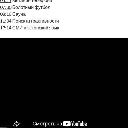
05:29
Метание телефона
07:30
Болотный футбол
08:16
Сауна
11:34
Поиск аттрактивности
17:14
СМИ и эстонский язык