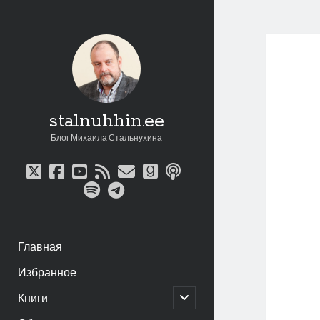
stalnuhhin.ee
Блог Михаила Стальнухина
twitter
facebook
youtube
rss
email
goodreads
podcast
spotify
telegram
Главная
Избранное
открыть
Книги
дочернее
меню