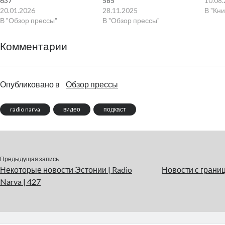
637
585
10.08
20.01.2026
28.11.2025
В "Кни
В "Обзор прессы"
В "Обзор прессы"
Комментарии
Опубликовано в
Обзор прессы
radio narva
видео
подкаст
Предыдущая запись
Некоторые новости Эстонии | Radio
Новости с границ
Narva | 427