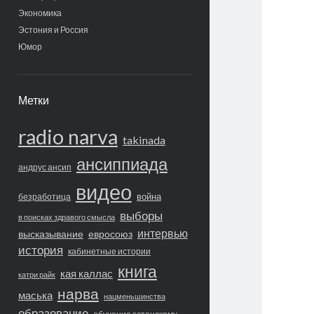
Экономика
Эстония и Россия
Юмор
Метки
radio narva
takinada
ансиппиада
андрус ансип
видео
война
безработица
выборы
в поисках здравого смысла
интервью
высказывание
евросоюз
история
кабинетные истории
книга
кая каллас
катри райк
нарва
маська
нацменьшинства
образование