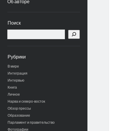
Об авторе
Боковая
Поиск
панель
Поиск
Рубрики
В мире
Интеграция
Интервью
Книга
Личное
Нарва и северо-восток
Обзор прессы
Образование
Парламент и правительство
Фотографии