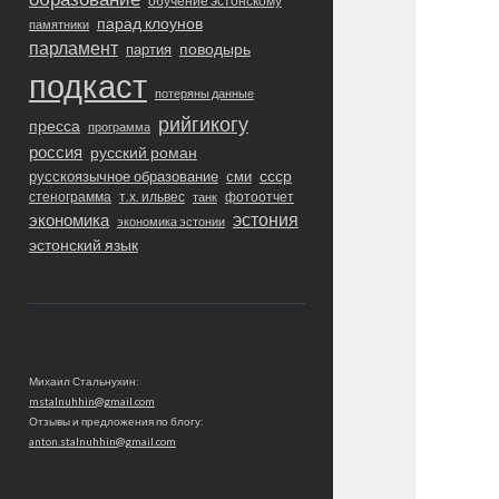
обучение эстонскому
парад клоунов
памятники
парламент
поводырь
партия
подкаст
потеряны данные
рийгикогу
пресса
программа
россия
русский роман
ссср
русскоязычное образование
сми
стенограмма
т.х. ильвес
фотоотчет
танк
экономика
эстония
экономика эстонии
эстонский язык
Михаил Стальнухин:
mstalnuhhin@gmail.com
Отзывы и предложения по блогу:
anton.stalnuhhin@gmail.com