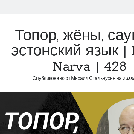
Топор, жёны, сау
эстонский язык | 
Narva | 428
Опубликовано от
Михаил Стальнухин
на
23.0