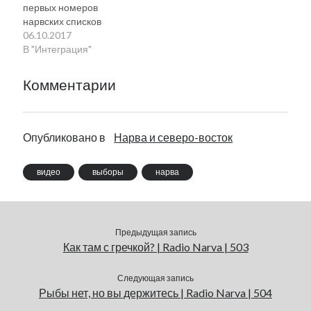
первых номеров
нарвских списков
06.10.2017
В "Интеграция"
Комментарии
Опубликовано в
Нарва и северо-восток
видео
выборы
нарва
Предыдущая запись
Как там с гречкой? | Radio Narva | 503
Следующая запись
Рыбы нет, но вы держитесь | Radio Narva | 504