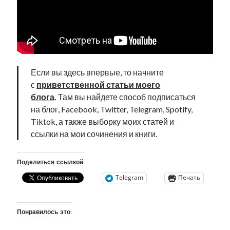
Фотографии
Экономика
Эстония и Россия
Юмор
Если вы здесь впервые, то начните
Метки
с
приветственной статьи моего
блога
.
Там вы найдете способ подписаться
radio narva
на блог, Facebook, Twitter, Telegram, Spotify,
takinada
андрус ансип
Tiktok, а также выборку моих статей и
видео
ансиппиада
ссылки на мои сочинения и книги.
война
безработица
выборы
высказывание
в поисках здравого смысла
интервью
история
евросоюз
Поделиться ссылкой:
кабинетные истории
книга
нарва
Telegram
Печать
кая каллас
маська
катри райк
образование
обучение эстонскому
нацменьшинства
парламент
поводырь
парад клоунов
партия
памятники
Понравилось это:
подкаст
пресса
потеряны данные
программа