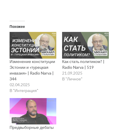
рийгикогу
россия
русский роман
ссср
русскоязычное образование
сми
стенограмма
экономика
т.х. ильвес
фотоотчет
танк
экономика эстонии
эстония
эстонский язык
Похожее
Изменение конституции
Как стать политиком? |
Михаил Стальнухин:
Эстонии и «турецкая
Radio Narva | 519
mstalnuhhin@gmail.com
инвазия» | Radio Narva |
21.09.2025
Отзывы и предложения по блогу:
344
В "Личное"
anton.stalnuhhin@gmail.com
02.04.2025
В "Интеграция"
Предвыборные дебаты