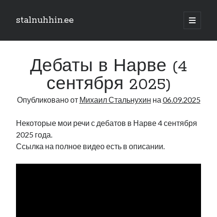
stalnuhhin.ee
отрыть
основн
Боковая
меню
Поиск
панель
Дебаты в Нарве (4
Поиск
сентября 2025)
Опубликовано от
Михаил Стальнухин
на
06.09.2025
Рубрики
В мире
Некоторые мои речи с дебатов в Нарве 4 сентября
Интеграция
2025 года.
Интервью
Ссылка на полное видео есть в описании.
Книга
Личное
Нарва и северо-восток
Обзор прессы
Образование
Парламент и правительство