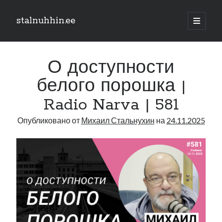
stalnuhhin.ee
отрыть
основн
Боковая
меню
Поиск
панель
О доступности
Поиск
белого порошка |
Radio Narva | 581
Рубрики
Опубликовано от
Михаил Стальнухин
на
24.11.2025
В мире
Интеграция
Интервью
Книга
Личное
Нарва и северо-восток
Обзор прессы
Образование
Парламент и правительство