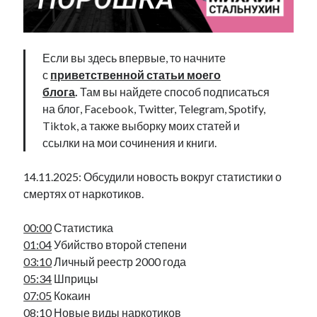
Фотографии
Экономика
Эстония и Россия
Если вы здесь впервые, то начните
Юмор
с
приветственной статьи моего
блога
.
Там вы найдете способ подписаться
на блог, Facebook, Twitter, Telegram, Spotify,
Метки
Tiktok, а также выборку моих статей и
ссылки на мои сочинения и книги.
radio narva
takinada
андрус ансип
видео
14.11.2025: Обсудили новость вокруг статистики о
ансиппиада
война
безработица
смертях от наркотиков.
выборы
высказывание
в поисках здравого смысла
интервью
история
евросоюз
кабинетные истории
00:00
Статистика
книга
нарва
01:04
Убийство второй степени
кая каллас
маська
катри райк
03:10
Личный реестр 2000 года
образование
обучение эстонскому
нацменьшинства
05:34
Шприцы
парламент
поводырь
парад клоунов
партия
памятники
07:05
Кокаин
подкаст
пресса
08:10
Новые виды наркотиков
потеряны данные
программа