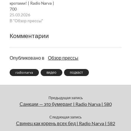
кротами! | Radio Narva |
700
25.03.2026
В "Обзор прессы"
Комментарии
Опубликовано в
Обзор прессы
radio narva
видео
подкаст
Предыдущая запись
Санкции — это бумеранг | Radio Narva | 580
Следующая запись
Свинец как корень всех бед | Radio Narva | 582