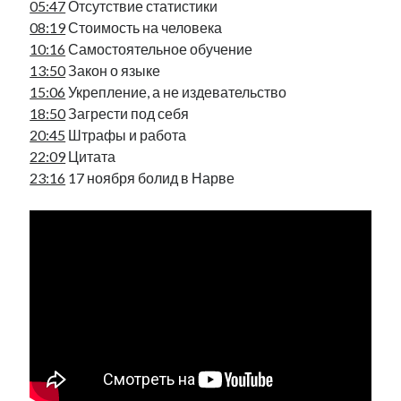
05:47
Отсутствие статистики
рийгикогу
россия
русский роман
08:19
Стоимость на человека
ссср
русскоязычное образование
сми
стенограмма
10:16
Самостоятельное обучение
экономика
т.х. ильвес
фотоотчет
танк
экономика эстонии
13:50
Закон о языке
эстония
эстонский язык
15:06
Укрепление, а не издевательство
18:50
Загрести под себя
20:45
Штрафы и работа
22:09
Цитата
23:16
17 ноября болид в Нарве
Михаил Стальнухин:
mstalnuhhin@gmail.com
Отзывы и предложения по блогу:
anton.stalnuhhin@gmail.com