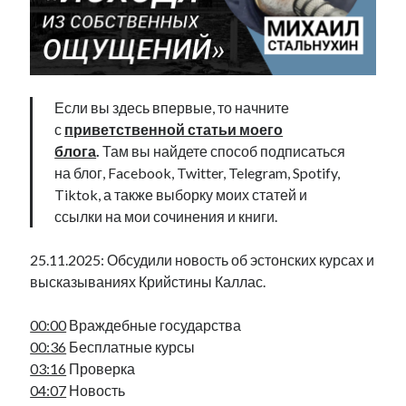
Фотографии
Экономика
Эстония и Россия
Юмор
Если вы здесь впервые, то начните
с
приветственной статьи моего
Метки
блога
.
Там вы найдете способ подписаться
на блог, Facebook, Twitter, Telegram, Spotify,
radio narva
Tiktok, а также выборку моих статей и
takinada
андрус ансип
ссылки на мои сочинения и книги.
видео
ансиппиада
война
безработица
25.11.2025: Обсудили новость об эстонских курсах и
выборы
высказывание
в поисках здравого смысла
высказываниях Крийстины Каллас.
интервью
история
евросоюз
кабинетные истории
книга
нарва
кая каллас
маська
катри райк
00:00
Враждебные государства
образование
обучение эстонскому
нацменьшинства
00:36
Бесплатные курсы
парламент
поводырь
парад клоунов
партия
памятники
03:16
Проверка
подкаст
04:07
Новость
пресса
потеряны данные
программа