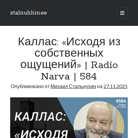
stalnuhhin.ee
отрыть
основн
Боковая
меню
Поиск
панель
Каллас: «Исходя из
Поиск
собственных
ощущений» | Radio
Рубрики
Narva | 584
В мире
Интеграция
Опубликовано от
Михаил Стальнухин
на
27.11.2025
Интервью
Книга
Личное
Нарва и северо-восток
Обзор прессы
Образование
Парламент и правительство