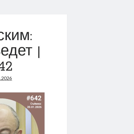
ским:
едет |
42
1.2026