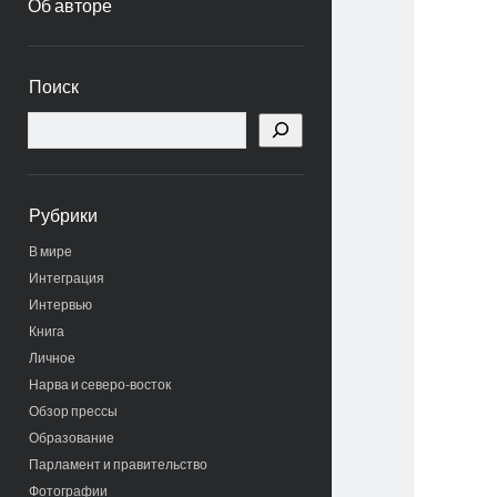
Об авторе
Боковая
Поиск
панель
Поиск
Рубрики
В мире
Интеграция
Интервью
Книга
Личное
Нарва и северо-восток
Обзор прессы
Образование
Парламент и правительство
Фотографии