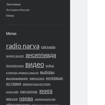
Экономика
Эстония и Россия
Юмор
Метки
radio narva
takinada
ансиппиада
андрус ансип
видео
война
безработица
выборы
в поисках здравого смысла
интервью
высказывание
евросоюз
история
кабинетные истории
книга
кая каллас
катри райк
нарва
маська
нацменьшинства
образование