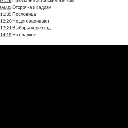
01:26
Наказание эстонским языком
08:05
Отсрочка и садизм
11:35
Пословица
12:20
Не договаривают
13:21
Выборы через год
14:18
На сладкое