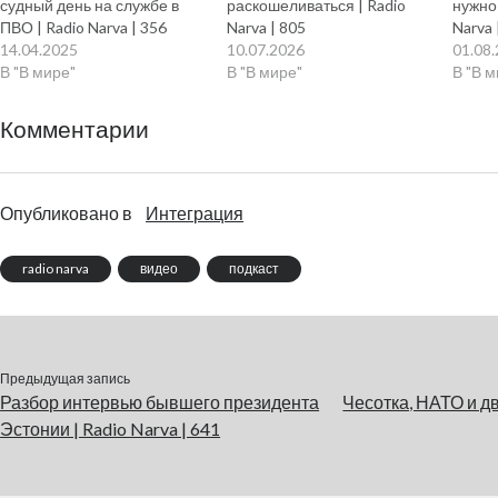
судный день на службе в
раскошеливаться | Radio
нужно
ПВО | Radio Narva | 356
Narva | 805
Narva 
14.04.2025
10.07.2026
01.08
В "В мире"
В "В мире"
В "В 
Комментарии
Опубликовано в
Интеграция
radio narva
видео
подкаст
Предыдущая запись
Разбор интервью бывшего президента
Чесотка, НАТО и дв
Эстонии | Radio Narva | 641