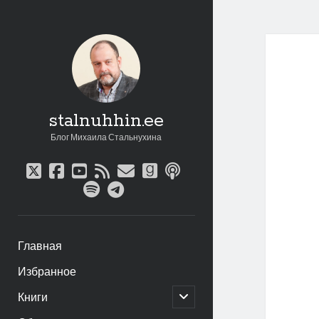
stalnuhhin.ee
Блог Михаила Стальнухина
twitter
facebook
youtube
rss
email
goodreads
podcast
spotify
telegram
Главная
Избранное
открыть
Книги
дочернее
меню