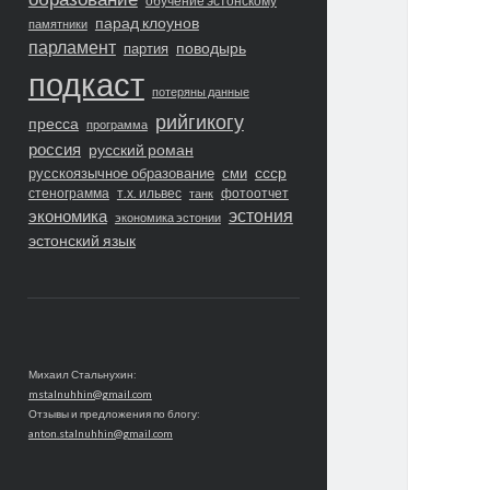
обучение эстонскому
парад клоунов
памятники
парламент
поводырь
партия
подкаст
потеряны данные
рийгикогу
пресса
программа
россия
русский роман
ссср
русскоязычное образование
сми
стенограмма
т.х. ильвес
фотоотчет
танк
экономика
эстония
экономика эстонии
эстонский язык
Михаил Стальнухин:
mstalnuhhin@gmail.com
Отзывы и предложения по блогу:
anton.stalnuhhin@gmail.com