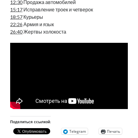
12:30
Продажа автомобилей
рийгикогу
россия
русский роман
15:17
Исправление троек и четверок
ссср
русскоязычное образование
сми
стенограмма
18:57
Курьеры
экономика
т.х. ильвес
фотоотчет
танк
экономика эстонии
22:26
Армия и язык
эстония
эстонский язык
26:40
Жертвы холокоста
Михаил Стальнухин:
mstalnuhhin@gmail.com
Отзывы и предложения по блогу:
anton.stalnuhhin@gmail.com
Поделиться ссылкой:
Telegram
Печать