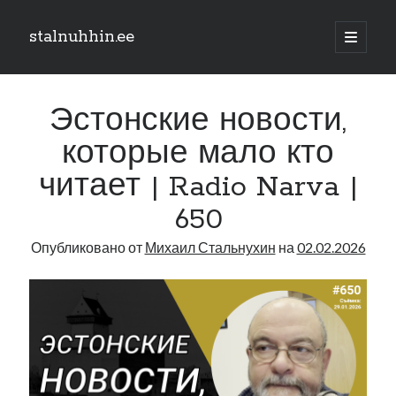
stalnuhhin.ee
отрыть
основн
Боковая
меню
Поиск
панель
Эстонские новости,
Поиск
которые мало кто
читает | Radio Narva |
Рубрики
650
В мире
Интеграция
Опубликовано от
Михаил Стальнухин
на
02.02.2026
Интервью
Книга
Личное
Нарва и северо-восток
Обзор прессы
Образование
Парламент и правительство