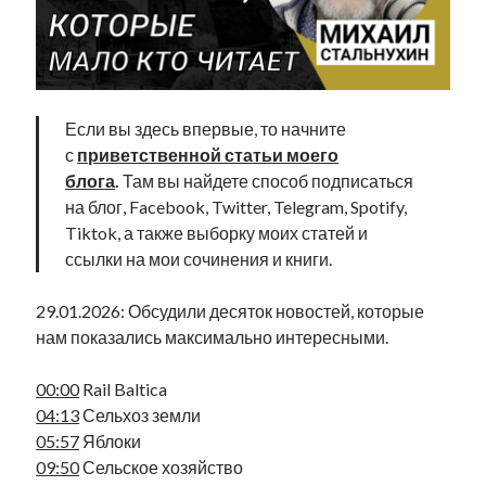
Фотографии
Экономика
Эстония и Россия
Юмор
Если вы здесь впервые, то начните
с
приветственной статьи моего
Метки
блога
.
Там вы найдете способ подписаться
на блог, Facebook, Twitter, Telegram, Spotify,
radio narva
Tiktok, а также выборку моих статей и
takinada
андрус ансип
ссылки на мои сочинения и книги.
видео
ансиппиада
война
безработица
29.01.2026: Обсудили десяток новостей, которые
выборы
высказывание
в поисках здравого смысла
нам показались максимально интересными.
интервью
история
евросоюз
кабинетные истории
книга
нарва
кая каллас
маська
катри райк
00:00
Rail Baltica
образование
обучение эстонскому
нацменьшинства
04:13
Сельхоз земли
парламент
поводырь
парад клоунов
партия
памятники
05:57
Яблоки
подкаст
09:50
Сельское хозяйство
пресса
потеряны данные
программа