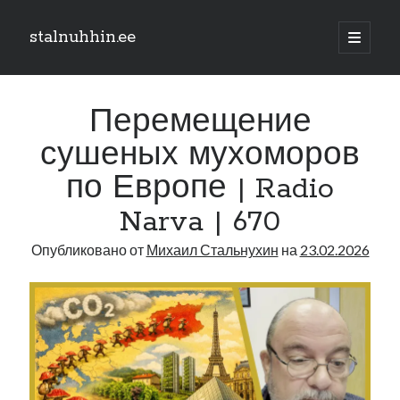
stalnuhhin.ee
отрыть
основн
Боковая
меню
Поиск
панель
Перемещение
Поиск
сушеных мухоморов
по Европе | Radio
Рубрики
Narva | 670
В мире
Интеграция
Опубликовано от
Михаил Стальнухин
на
23.02.2026
Интервью
Книга
Личное
Нарва и северо-восток
Обзор прессы
Образование
Парламент и правительство