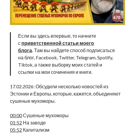
Фотографии
Экономика
Эстония и Россия
Юмор
Если вы здесь впервые, то начните
с
приветственной статьи моего
Метки
блога
.
Там вы найдете способ подписаться
на блог, Facebook, Twitter, Telegram, Spotify,
radio narva
Tiktok, а также выборку моих статей и
takinada
андрус ансип
ссылки на мои сочинения и книги.
видео
ансиппиада
война
безработица
17.02.2026: Обсудили несколько новостей из
выборы
высказывание
в поисках здравого смысла
Эстонии и Европы, которые, кажется, объединяют
интервью
история
евросоюз
кабинетные истории
сушеные мухоморы.
книга
нарва
кая каллас
маська
катри райк
образование
обучение эстонскому
нацменьшинства
00:00
Сушеные мухоморы
парламент
поводырь
парад клоунов
партия
памятники
01:52
На заводе
подкаст
05:52
Капитализм
пресса
потеряны данные
программа