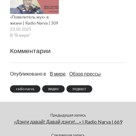
«Повелитель мух» в
жизни | Radio Narva | 309
23.02.2025
В "В мире"
Комментарии
Опубликовано в
В мире
Обзор прессы
radio narva
видео
подкаст
Предыдущая запись
«Дэнги давай! Давай дэнги!…» | Radio Narva | 669
Следующая запись