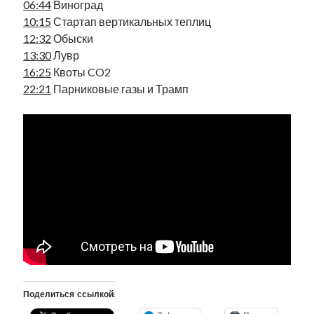
06:44
Виноград
рийгикогу
россия
русский роман
10:15
Стартап вертикальных теплиц
ссср
русскоязычное образование
сми
стенограмма
12:32
Обыски
экономика
т.х. ильвес
фотоотчет
танк
экономика эстонии
13:30
Лувр
эстония
эстонский язык
16:25
Квоты CO2
22:21
Парниковые газы и Трамп
Михаил Стальнухин:
mstalnuhhin@gmail.com
Отзывы и предложения по блогу:
anton.stalnuhhin@gmail.com
Поделиться ссылкой: