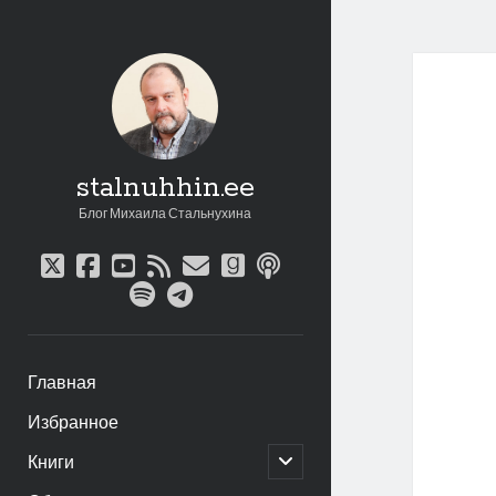
stalnuhhin.ee
Блог Михаила Стальнухина
twitter
facebook
youtube
rss
email
goodreads
podcast
spotify
telegram
Главная
Избранное
открыть
Книги
дочернее
меню