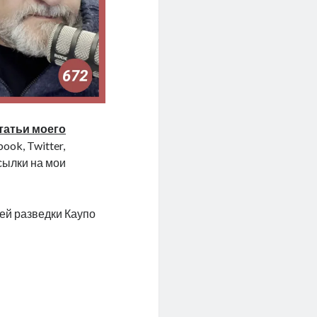
татьи моего
ook, Twitter,
ссылки на мои
ей разведки Каупо