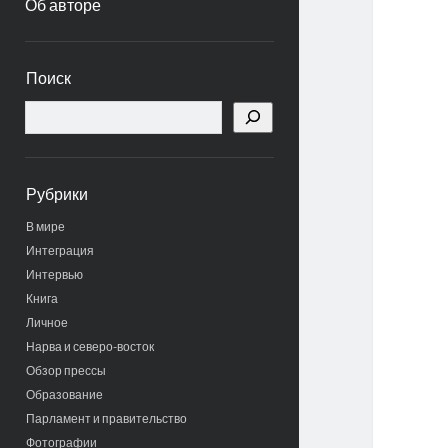
Об авторе
Боковая
Поиск
панель
Поиск
Рубрики
В мире
Интеграция
Интервью
Книга
Личное
Нарва и северо-восток
Обзор прессы
Образование
Парламент и правительство
Фотографии