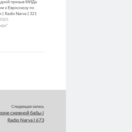
дной призыв МИДа
ии к Евросоюзу по
 | Radio Narva | 321
.2025
мире"
Следующая запись
фоне снежной бабы |
Radio Narva | 673