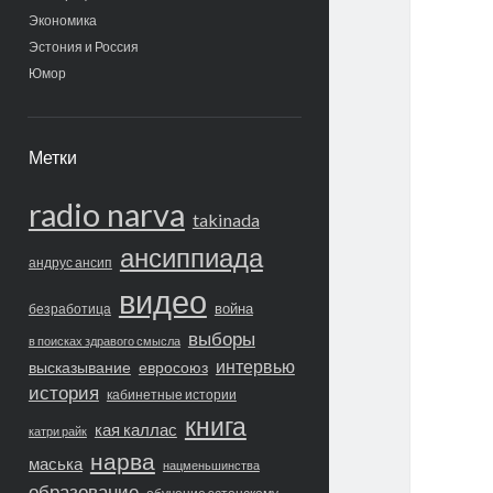
Экономика
Эстония и Россия
Юмор
Метки
radio narva
takinada
ансиппиада
андрус ансип
видео
война
безработица
выборы
в поисках здравого смысла
интервью
высказывание
евросоюз
история
кабинетные истории
книга
кая каллас
катри райк
нарва
маська
нацменьшинства
образование