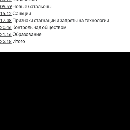
09:59
Новые батальоны
15:12
Санкции
17:38
Признаки стагнации и запреты на технологии
20:46
Контроль над обществом
21:16
Образование
23:18
Итого