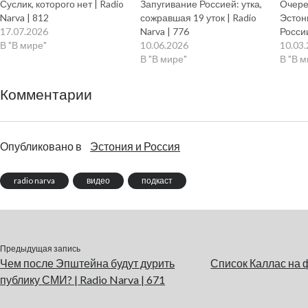
Суслик, которого нет | Radio
Запугивание Россией: утка,
Очере
Narva | 812
сожравшая 19 уток | Radio
Эстон
17.07.2026
Narva | 776
России
В "В мире"
10.06.2026
10.03
В "В мире"
В "В 
Комментарии
Опубликовано в
Эстония и Россия
radio narva
видео
подкаст
Предыдущая запись
Чем после Эпштейна будут дурить
Список Каллас на 
публику СМИ? | Radio Narva | 671