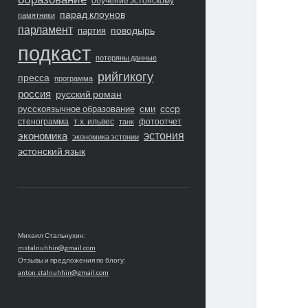
обучение эстонскому
парад клоунов
памятники
парламент
поводырь
партия
подкаст
потеряны данные
рийгикогу
пресса
программа
россия
русский роман
ссср
русскоязычное образование
сми
стенограмма
т.х. ильвес
фотоотчет
танк
экономика
эстония
экономика эстонии
эстонский язык
Михаил Стальнухин:
mstalnuhhin@gmail.com
Отзывы и предложения по блогу:
anton.stalnuhhin@gmail.com