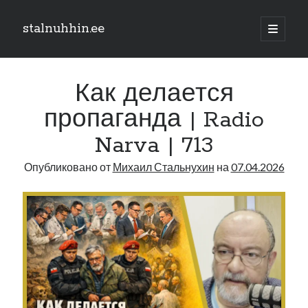
stalnuhhin.ee
отрыть
основн
Боковая
меню
Поиск
панель
Как делается
Поиск
пропаганда | Radio
Narva | 713
Рубрики
Опубликовано от
Михаил Стальнухин
на
07.04.2026
В мире
Интеграция
Интервью
Книга
Личное
Нарва и северо-восток
Обзор прессы
Образование
Парламент и правительство