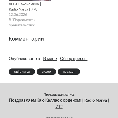
ЛГБТ+ экономика |
Radio Narva | 778
12.06.2026
В "Парламент и
правительство"
Комментарии
Опубликовано в
В мире
Обзор прессы
radio narva
видео
подкаст
Предыдущая запись
Поздравляем Каю Каллас с орденом! | Radio Narva |
712