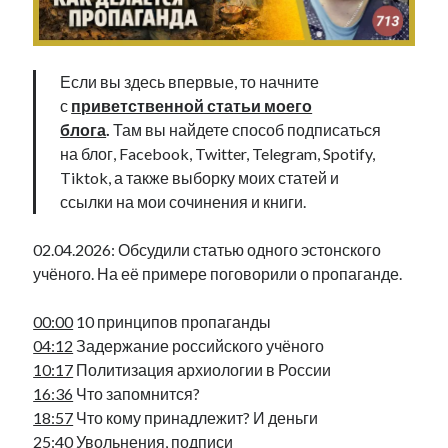
Фотографии
Экономика
Эстония и Россия
Если вы здесь впервые, то начните
Юмор
с
приветственной статьи моего
блога
.
Там вы найдете способ подписаться
на блог, Facebook, Twitter, Telegram, Spotify,
Метки
Tiktok, а также выборку моих статей и
ссылки на мои сочинения и книги.
radio narva
takinada
андрус ансип
видео
02.04.2026: Обсудили статью одного эстонского
ансиппиада
война
безработица
учёного. На её примере поговорили о пропаганде.
выборы
высказывание
в поисках здравого смысла
интервью
история
евросоюз
кабинетные истории
00:00
10 принципов пропаганды
книга
нарва
04:12
Задержание российского учёного
кая каллас
маська
катри райк
10:17
Политизация архиологии в России
образование
обучение эстонскому
нацменьшинства
16:36
Что запомнится?
парламент
поводырь
парад клоунов
партия
памятники
18:57
Что кому принадлежит? И деньги
подкаст
пресса
25:40
Увольнения, подписи
потеряны данные
программа