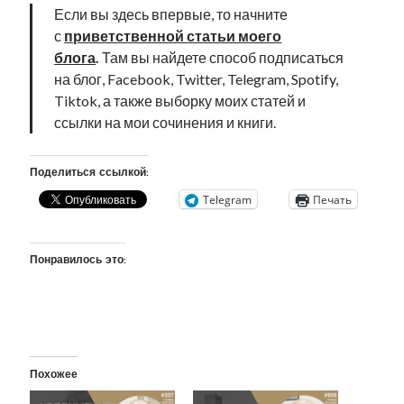
Если вы здесь впервые, то начните
рийгикогу
россия
русский роман
с
приветственной статьи моего
ссср
русскоязычное образование
сми
стенограмма
блога
.
Там вы найдете способ подписаться
экономика
т.х. ильвес
фотоотчет
танк
экономика эстонии
эстония
эстонский язык
на блог, Facebook, Twitter, Telegram, Spotify,
Tiktok, а также выборку моих статей и
ссылки на мои сочинения и книги.
Поделиться ссылкой:
Михаил Стальнухин:
Telegram
Печать
mstalnuhhin@gmail.com
Отзывы и предложения по блогу:
anton.stalnuhhin@gmail.com
Понравилось это:
Похожее