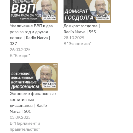
Увеличение ВВП в два
Домкрат госдолга |
раза за год и другая
Radio Narva | 555
лапша | Radio Narva |
28.10.2025
337
В "Экономика"
26.03.2025
В "В мире"
Эстонские финансовые
когнитивные
диссонансы | Radio
Narva | 501
03.09.2025
В "Парламент и
правительство"