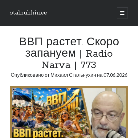
stalnuhhin.ee
отрыть
основн
Боковая
меню
Поиск
панель
ВВП растет. Скоро
Поиск
запануем | Radio
Narva | 773
Рубрики
Опубликовано от
Михаил Стальнухин
на
07.06.2026
В мире
Интеграция
Интервью
Книга
Личное
Нарва и северо-восток
Обзор прессы
Образование
Парламент и правительство