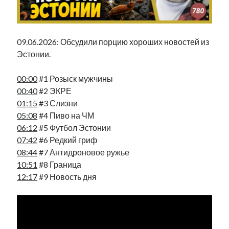
Фотографии
Экономика
Эстония и Россия
09.06.2026: Обсудили порцию хороших новостей из
Юмор
Эстонии.
00:00
#1 Розыск мужчины
Метки
00:40
#2 ЭКРЕ
01:15
#3 Слизни
radio narva
takinada
андрус ансип
05:08
#4 Пиво на ЧМ
видео
06:12
#5 Футбол Эстонии
ансиппиада
война
безработица
07:42
#6 Редкий гриф
выборы
высказывание
в поисках здравого смысла
08:44
#7 Антидроновое ружье
интервью
история
евросоюз
кабинетные истории
10:51
#8 Граница
книга
нарва
12:17
#9 Новость дня
кая каллас
маська
катри райк
образование
обучение эстонскому
нацменьшинства
парламент
поводырь
парад клоунов
партия
памятники
подкаст
пресса
потеряны данные
программа