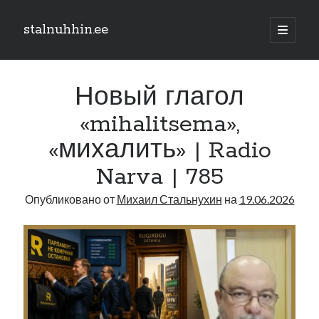
stalnuhhin.ee
отрыть
основн
Боковая
меню
Поиск
панель
Новый глагол
Поиск
«mihalitsema»,
«михалить» | Radio
Рубрики
Narva | 785
В мире
Интеграция
Опубликовано от
Михаил Стальнухин
на
19.06.2026
Интервью
Книга
Личное
Нарва и северо-восток
Обзор прессы
Образование
Парламент и правительство