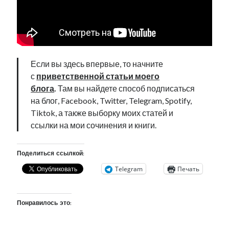
рийгикогу
россия
русский роман
ссср
русскоязычное образование
сми
стенограмма
экономика
т.х. ильвес
фотоотчет
танк
экономика эстонии
эстония
эстонский язык
Если вы здесь впервые, то начните
с
приветственной статьи моего
блога
.
Там вы найдете способ подписаться
на блог, Facebook, Twitter, Telegram, Spotify,
Михаил Стальнухин:
Tiktok, а также выборку моих статей и
mstalnuhhin@gmail.com
ссылки на мои сочинения и книги.
Отзывы и предложения по блогу:
anton.stalnuhhin@gmail.com
Поделиться ссылкой:
Telegram
Печать
Понравилось это: