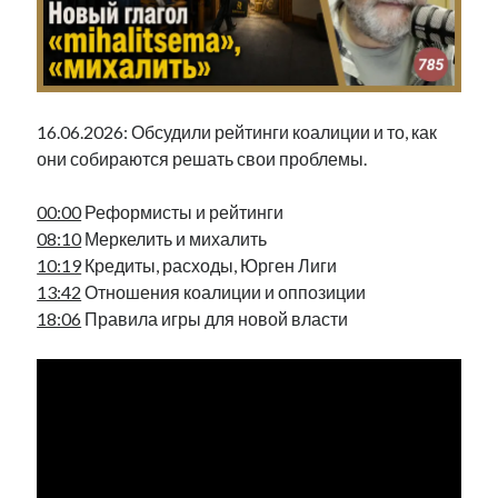
Фотографии
Экономика
Эстония и Россия
Юмор
16.06.2026: Обсудили рейтинги коалиции и то, как
они собираются решать свои проблемы.
Метки
00:00
Реформисты и рейтинги
radio narva
08:10
Меркелить и михалить
takinada
андрус ансип
10:19
Кредиты, расходы, Юрген Лиги
видео
ансиппиада
13:42
Отношения коалиции и оппозиции
война
безработица
18:06
Правила игры для новой власти
выборы
высказывание
в поисках здравого смысла
интервью
история
евросоюз
кабинетные истории
книга
нарва
кая каллас
маська
катри райк
образование
обучение эстонскому
нацменьшинства
парламент
поводырь
парад клоунов
партия
памятники
подкаст
пресса
потеряны данные
программа