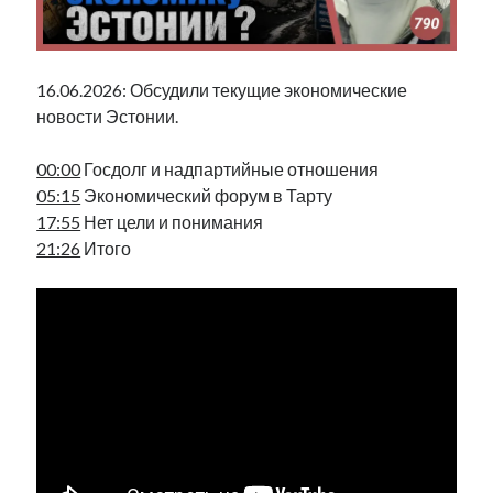
Фотографии
Экономика
Эстония и Россия
16.06.2026: Обсудили текущие экономические
Юмор
новости Эстонии.
00:00
Госдолг и надпартийные отношения
Метки
05:15
Экономический форум в Тарту
17:55
Нет цели и понимания
radio narva
takinada
андрус ансип
21:26
Итого
видео
ансиппиада
война
безработица
выборы
высказывание
в поисках здравого смысла
интервью
история
евросоюз
кабинетные истории
книга
нарва
кая каллас
маська
катри райк
образование
обучение эстонскому
нацменьшинства
парламент
поводырь
парад клоунов
партия
памятники
подкаст
пресса
потеряны данные
программа