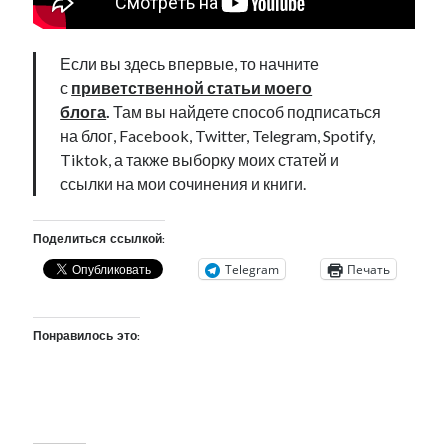
рийгикогу
россия
русский роман
ссср
русскоязычное образование
сми
стенограмма
Если вы здесь впервые, то начните
экономика
т.х. ильвес
фотоотчет
танк
экономика эстонии
эстония
эстонский язык
с
приветственной статьи моего
блога
.
Там вы найдете способ подписаться
на блог, Facebook, Twitter, Telegram, Spotify,
Tiktok, а также выборку моих статей и
ссылки на мои сочинения и книги.
Михаил Стальнухин:
mstalnuhhin@gmail.com
Поделиться ссылкой:
Отзывы и предложения по блогу:
anton.stalnuhhin@gmail.com
Telegram
Печать
Понравилось это: