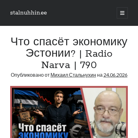
stalnuhhin.ee
отрыть
основн
Боковая
меню
Поиск
панель
Что спасёт экономику
Поиск
Эстонии? | Radio
Narva | 790
Рубрики
Опубликовано от
Михаил Стальнухин
на
24.06.2026
В мире
Интеграция
Интервью
Книга
Личное
Нарва и северо-восток
Обзор прессы
Образование
Парламент и правительство