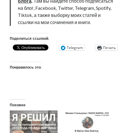
блога
.
Там вы найдете способ подписаться
рийгикогу
россия
русский роман
на блог, Facebook, Twitter, Telegram, Spotify,
ссср
русскоязычное образование
сми
стенограмма
Tiktok, а также выборку моих статей и
экономика
т.х. ильвес
фотоотчет
танк
экономика эстонии
ссылки на мои сочинения и книги.
эстония
эстонский язык
Поделиться ссылкой:
Telegram
Печать
Михаил Стальнухин:
Понравилось это:
mstalnuhhin@gmail.com
Отзывы и предложения по блогу:
anton.stalnuhhin@gmail.com
Похожее