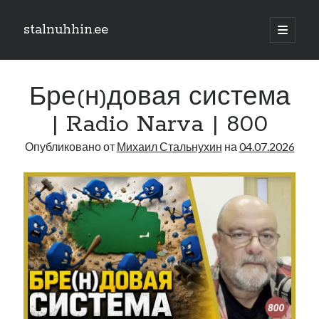
stalnuhhin.ee
отрыть
основн
Боковая
меню
Поиск
панель
Бре(н)довая система
Поиск
| Radio Narva | 800
Опубликовано от
Михаил Стальнухин
на
04.07.2026
Рубрики
В мире
Интеграция
Интервью
Книга
Личное
Нарва и северо-восток
Обзор прессы
Образование
Парламент и правительство