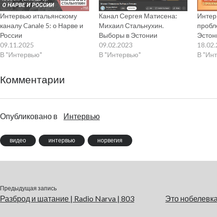
Интервью итальянскому
Канал Сергея Матисена:
Интер
каналу Canale 5: о Нарве и
Михаил Стальнухин.
пробл
России
Выборы в Эстонии
Эстон
09.11.2025
09.02.2023
18.02
В "Интервью"
В "Интервью"
В "Ин
Комментарии
Опубликовано в
Интервью
видео
интервью
норвегия
Предыдущая запись
Разброд и шатание | Radio Narva | 803
Это нобелевка