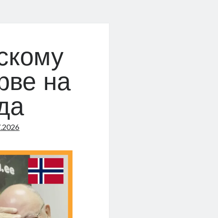
скому
рве на
да
7.2026