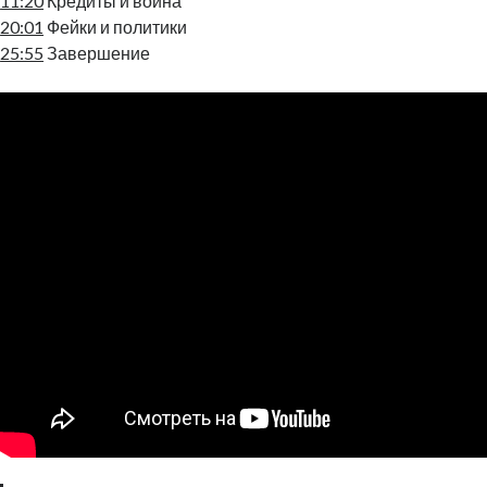
11:20
Кредиты и война
20:01
Фейки и политики
25:55
Завершение