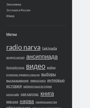
Экономика
Эстония и Россия
Юмор
Метки
radio narva
takinada
ансиппиада
андрус ансип
видео
война
безработица
выборы
в поисках здравого смысла
интервью
высказывание
евросоюз
история
кабинетные истории
книга
кая каллас
катри райк
нарва
маська
нацменьшинства
образование