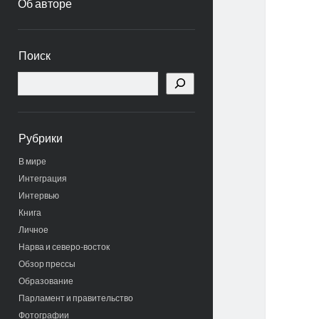
Об авторе
Боковая
Поиск
панель
Поиск
Рубрики
В мире
Интеграция
Интервью
Книга
Личное
Нарва и северо-восток
Обзор прессы
Образование
Парламент и правительство
Фотографии