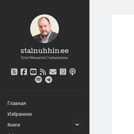
stalnuhhin.ee
Блог Михаила Стальнухина
twitter
facebook
youtube
rss
email
goodreads
podcast
spotify
telegram
Главная
Избранное
открыть
Книги
дочернее
меню