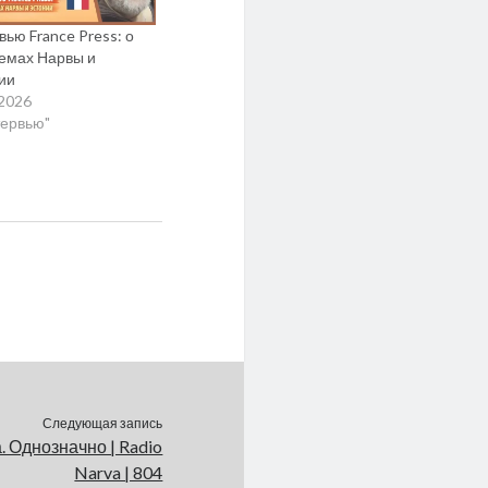
вью France Press: о
емах Нарвы и
ии
.2026
тервью"
Следующая запись
. Однозначно | Radio
Narva | 804