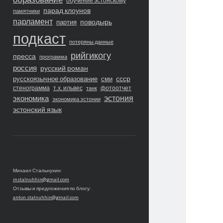
обучение эстонскому
парад клоунов
памятники
парламент
поводырь
партия
подкаст
потеряны данные
рийгикогу
пресса
программа
россия
русский роман
ссср
русскоязычное образование
сми
стенограмма
т.х. ильвес
фотоотчет
танк
экономика
эстония
экономика эстонии
эстонский язык
Михаил Стальнухин:
mstalnuhhin@gmail.com
Отзывы и предложения по блогу:
anton.stalnuhhin@gmail.com