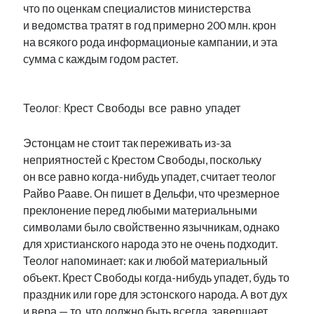
что по оценкам специалистов министерства
и ведомства тратят в год примерно 200 млн. крон
на всякого рода информационые кампании, и эта
сумма с каждым годом растет.
.
Теолог: Крест Свободы все равно упадет
Эстонцам не стоит так переживать из-за
неприятностей с Крестом Свободы, поскольку
он все равно когда-нибудь упадет, считает теолог
Райво Рааве. Он пишет в Дельфи, что чрезмерное
преклонение перед любыми материальными
символами было свойственно язычникам, однако
для христианского народа это не очень подходит.
Теолог напоминает: как и любой материальный
объект. Крест Свободы когда-нибудь упадет, будь то
праздник или горе для эстонского народа. А вот дух
и вера — то, что должно быть всегда, завершает