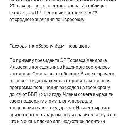
27 государств, т.е., шестое с конца. Из таблицы
следует, что ВВП Эстонии составляет 62%
от среднего значения по Евросоюзу.
.
Расходы на оборону будут повышены
По призыву президента ЭР Тоомаса Хендрика
Ильвеса в понедельник в Кадриорге состоялось
заседание Совета по гособороне. В числе прочего,
на повестке дня находилась правительственная
программа повышения расходов на гособорону
до 2% от ВВП к 2012 году. Члены совета выразили
свою поддержку этому плану, передала
канцелярия главы государства. Ильвес выразил
признательность парламенту и правительству за то,
что и в очень плохие для бюджетной политики