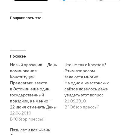
Понравилось это:
Похожее
Новый праздник — День
Что не так с Крестом?
поминовения
Этим вопросом
Конституции
задаются многие.
Предлагаю: ввести
На одном из эстонских
в Эстонии еще один
сайтов довелось даже
государственный
увидеть этот вопрос
праздник, а именно —
в такой истеричной
21.06.2010
22 июня отмечать День
форме: что
В "Обзор прессы"
поминовения
22.06.2010
за проклятье
Конституции. Уже пора.
В "Обзор прессы"
на монументе Свободы?
Когда чиновник Ляэне-
То он не светит,
Пять лет и вся жизнь
Вируской уездной
то рассыпается.