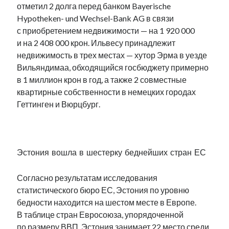
отметил 2 долга перед банком Bayerische
Hypotheken- und Wechsel-Bank AG в связи
с приобретением недвижимости — на 1 920 000
и на 2 408 000 крон. Ильвесу принадлежит
недвижимость в трех местах — хутор Эрма в уезде
Вильяндимаа, обходящийся госбюджету примерно
в 1 миллион крон в год, а также 2 совместные
квартирные собственности в немецких городах
Геттинген и Вюрцбург.
.
Эстония вошла в шестерку беднейших стран ЕС
Согласно результатам исследования
статистического бюро ЕС, Эстония по уровню
бедности находится на шестом месте в Европе.
В таблице стран Евросоюза, упорядоченной
по размеру ВВП, Эстония занимает 22 место среди