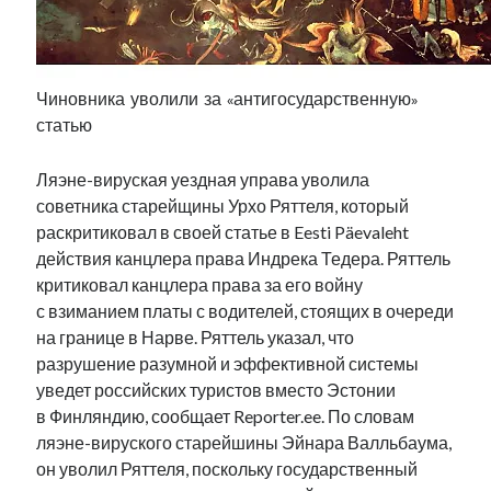
Фотографии
Экономика
Эстония и Россия
Юмор
Чиновника уволили за «антигосударственную»
статью
Метки
Ляэне-вируская уездная управа уволила
советника старейщины Урхо Ряттеля, который
radio narva
раскритиковал в своей статье в Eesti Päevaleht
takinada
андрус ансип
действия канцлера права Индрека Тедера. Ряттель
видео
ансиппиада
критиковал канцлера права за его войну
война
безработица
с взиманием платы с водителей, стоящих в очереди
выборы
высказывание
в поисках здравого смысла
на границе в Нарве. Ряттель указал, что
интервью
история
евросоюз
кабинетные истории
разрушение разумной и эффективной системы
книга
нарва
кая каллас
маська
катри райк
уведет российских туристов вместо Эстонии
образование
обучение эстонскому
в Финляндию, сообщает Reporter.ee. По словам
нацменьшинства
парламент
поводырь
парад клоунов
партия
ляэне-вируского старейшины Эйнара Валльбаума,
памятники
подкаст
он уволил Ряттеля, поскольку государственный
пресса
потеряны данные
программа