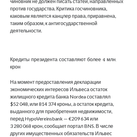
чиновник не должен писать статей, направленных
рийгикогу
россия
русский роман
против государства. Критика госчиновника,
ссср
русскоязычное образование
сми
стенограмма
каковым является канцлер права, приравнена,
экономика
т.х. ильвес
фотоотчет
танк
экономика эстонии
таким образом, к антигосударственной
эстония
эстонский язык
деятельности.
.
Кредиты президента составляют более 4 млн.
крон
Михаил Стальнухин:
mstalnuhhin@gmail.com
Отзывы и предложения по блогу:
На момент предоставления декларации
anton.stalnuhhin@gmail.com
экономических интересов Ильвеса остаток
жилищного кредита банка Nordea составлял
$52 048, или 814 374 кроны, а остаток кредита,
выданного для приобретения недвижимости,
перед HypoVereinsbank — €209 634 или
3 280 068 крон, сообщает портал BNS. В числе
других имущественных обязательств Ильвес