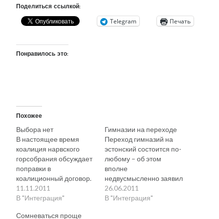
Поделиться ссылкой:
Telegram
Печать
Понравилось это:
Похожее
Выбора нет
Гимназии на переходе
В настоящее время
Переход гимназий на
коалиция нарвского
эстонский состоится по-
горсобрания обсуждает
любому – об этом
поправки в
вполне
коалиционный договор.
недвусмысленно заявил
И, как председатель
11.11.2011
министр образования и
26.06.2011
Совета коалиции, я
В "Интеграция"
науки Аавиксоо. Самое,
В "Интеграция"
хотел бы рассказать об
конечно,
Сомневаться проще
одной из них. Смысл
замечательное, что это