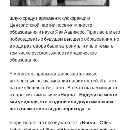
Фотографии
Экономика
шлую среду парламентскую фракцию
Эстония и Россия
Центристской партии посетил министр
Юмор
образования и науки Яак Аавиксоо. Пригласили его
побеседовать о будущем высшего образования, но
в ходе разговора были затронуты и иные темы, в
Метки
том числе русскоязычное гимназическое
образование.
radio narva
takinada
андрус ансип
видео
У меня есть привычка записывать самые
ансиппиада
война
безработица
интересные высказывания наших гостей. И в этот
выборы
высказывание
в поисках здравого смысла
раз не обошлось без этого. Вот что сказал министр
интервью
история
евросоюз
кабинетные истории
о нарвских гимназиях:
«Нарва… Будучи на месте
книга
нарва
мы увидели, что в одной или двух гимназиях
кая каллас
маська
катри райк
есть возможности для перехода…»
образование
обучение эстонскому
нацменьшинства
парламент
поводырь
парад клоунов
партия
памятники
В оригинале это прозвучало так:
«Narva… Olles
подкаст
пресса
потеряны данные
программа
kohal nägime, et ühes või kahes gümnaasiumis on