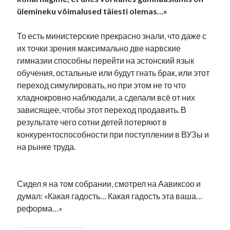
рийгикогу
россия
ülemineku võimalused täiesti olemas…»
русский роман
ссср
русскоязычное образование
сми
стенограмма
экономика
т.х. ильвес
фотоотчет
танк
экономика эстонии
То есть министерские прекрасно знали, что даже с
эстония
эстонский язык
их точки зрения максимально две нарвские
гимназии способны перейти на эстонский язык
обучения, остальные или будут гнать брак, или этот
переход симулировать, но при этом не то что
хладнокровно наблюдали, а сделали всё от них
зависящее, чтобы этот переход продавить. В
Михаил Стальнухин:
результате чего сотни детей потеряют в
mstalnuhhin@gmail.com
Отзывы и предложения по блогу:
конкурентоспособности при поступлении в ВУЗы и
anton.stalnuhhin@gmail.com
на рынке труда.
Сидел я на том собрании, смотрел на Аавиксоо и
думал: «Какая гадость… Какая гадость эта ваша…
реформа…»