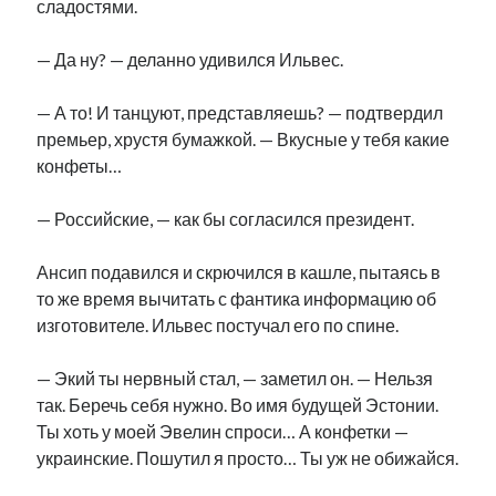
сладостями.
рийгикогу
россия
русский роман
ссср
русскоязычное образование
сми
стенограмма
— Да ну? — деланно удивился Ильвес.
экономика
т.х. ильвес
фотоотчет
танк
экономика эстонии
эстония
эстонский язык
— А то! И танцуют, представляешь? — подтвердил
премьер, хрустя бумажкой. — Вкусные у тебя какие
конфеты…
— Российские, — как бы согласился президент.
Михаил Стальнухин:
mstalnuhhin@gmail.com
Ансип подавился и скрючился в кашле, пытаясь в
Отзывы и предложения по блогу:
то же время вычитать с фантика информацию об
anton.stalnuhhin@gmail.com
изготовителе. Ильвес постучал его по спине.
— Экий ты нервный стал, — заметил он. — Нельзя
так. Беречь себя нужно. Во имя будущей Эстонии.
Ты хоть у моей Эвелин спроси… А конфетки —
украинские. Пошутил я просто… Ты уж не обижайся.