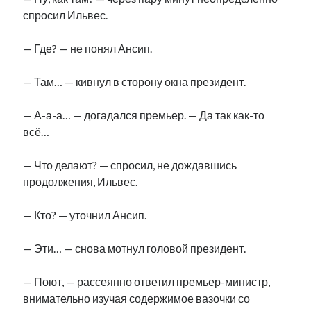
Фотографии
спросил Ильвес.
Экономика
Эстония и Россия
— Где? — не понял Ансип.
Юмор
— Там… — кивнул в сторону окна президент.
Метки
— А-а-а… — догадался премьер. — Да так как-то
всё…
radio narva
takinada
андрус ансип
— Что делают? — спросил, не дождавшись
видео
ансиппиада
продолжения, Ильвес.
война
безработица
выборы
высказывание
в поисках здравого смысла
— Кто? — уточнил Ансип.
интервью
история
евросоюз
кабинетные истории
книга
нарва
кая каллас
маська
катри райк
— Эти… — снова мотнул головой президент.
образование
обучение эстонскому
нацменьшинства
парламент
поводырь
парад клоунов
партия
памятники
— Поют, — рассеянно ответил премьер-министр,
подкаст
внимательно изучая содержимое вазочки со
пресса
потеряны данные
программа