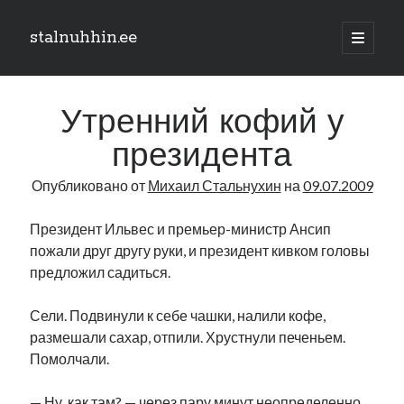
stalnuhhin.ee
отрыть
основн
Боковая
меню
Поиск
панель
Утренний кофий у
Поиск
президента
Опубликовано от
Михаил Стальнухин
на
09.07.2009
Рубрики
В мире
Президент Ильвес и премьер-министр Ансип
Интеграция
пожали друг другу руки, и президент кивком головы
Интервью
предложил садиться.
Книга
Личное
Сели. Подвинули к себе чашки, налили кофе,
Нарва и северо-восток
размешали сахар, отпили. Хрустнули печеньем.
Обзор прессы
Помолчали.
Образование
Парламент и правительство
— Ну, как там? — через пару минут неопределенно