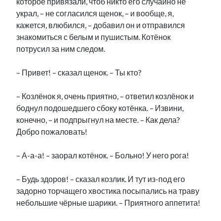
которое привязали, чтоб никто его случайно не
украл, – не согласился щенок, – и вообще, я,
кажется, влюбился, – добавил он и отправился
знакомиться с белым и пушистым. Котёнок
потрусил за ним следом.
– Привет! – сказал щенок. – Ты кто?
– Козлёнок я, очень приятно, – ответил козлёнок и
боднул подошедшего сбоку котёнка. – Извини,
конечно, – и подпрыгнул на месте. – Как дела?
Добро пожаловать!
– А-а-а! – заорал котёнок. – Больно! У него рога!
– Будь здоров! – сказал козлик. И тут из-под его
задорно торчащего хвостика посыпались на траву
небольшие чёрные шарики. – Приятного аппетита!