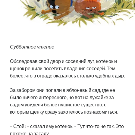
Фотографии
Экономика
Эстония и Россия
Юмор
Субботнее чтение
Метки
Обследовав свой двор и соседний луг, котёнок и
radio narva
takinada
андрус ансип
щенок решили посетить владения соседей. Тем
видео
более, что в ограде оказалось столько удобных дыр.
ансиппиада
война
безработица
выборы
высказывание
в поисках здравого смысла
За забором они попали в яблоневый сад, где не
интервью
история
евросоюз
кабинетные истории
было ничего интересного, но вот на лужайке за
книга
нарва
садом увидели белое пушистое существо, с
кая каллас
маська
катри райк
которым щенку сразу захотелось познакомиться.
образование
обучение эстонскому
нацменьшинства
парламент
поводырь
парад клоунов
партия
памятники
– Стой! – сказал ему котёнок. – Тут что-то не так. Это
подкаст
пресса
похоже на засаду.
потеряны данные
программа