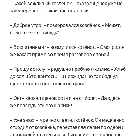
– Какой вежливый козлёнок, – сказал щенок уже не
так уверенно. – Такой воспитанный.
– Доброе утро! – поздоровался козлёнок. – Может,
вам ещё чего-нибудь?
– Воспитанный? – возмутился котёнок. – Смотри, он
же какает прямо во время разговора с тобой.
– Прошу к столу! – радушно проблеял козлик. – Хлеб
да соль! Угощайтесь! – и неожиданно так боднул
щенка, что тот покатился по траве.
– Ой! – заохал щенок, хотя и не от боли. – Да здесь
же повсюду эти его шарики!
– Уже знаю, – мрачно ответил котёнок. Он медленно
отходил от козлёнка, переставляя лапки по одной и
для каждой тщательно выбирая место, свободное