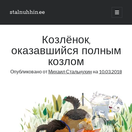
stalnuhhin.ee
отрыть
основн
Боковая
меню
Поиск
панель
Козлёнок,
Поиск
оказавшийся полным
козлом
Рубрики
Опубликовано от
Михаил Стальнухин
на
10.03.2018
В мире
Интеграция
Интервью
Книга
Личное
Нарва и северо-восток
Обзор прессы
Образование
Парламент и правительство