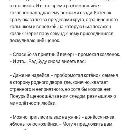
от шариков. И в это время разбежавшийся
козлёнок наподдал ему рожками сзади. Котёнок
сразу оказался за пределами круга, ограниченного
колышком и верёвкой, на которую был посажен
козлик. Через пару секунд к нему присоединился
поскуливающий щенок.
– Спасибо за приятный вечер! – промекал козлёнок.
– И это… Рад буду снова видеть вас!
– Даже не надейся, – пробормотал котёнок, семеня
в сторону родного двора, где, конечно, хватает
странного и неприятного, но хотя бы козлов нет.
Понурый щенок шёл за ним следом, размышляя о
мимолётности любви.
– Можно пригласить вас на ужин? – донёсся из-за
яблонь голос козлёнка. – Могу я предложить вам