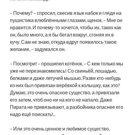
рийгикогу
россия
русский роман
– Почему? – спросил, свесив язык набок и глядя на
ссср
русскоязычное образование
сми
стенограмма
экономика
пушистика влюблёнными глазами, щенок. – Мне он
т.х. ильвес
фотоотчет
танк
экономика эстонии
эстония
эстонский язык
нравится. И почему-то хочется, чтобы их, таких как
он, было много, а я бы бегал вокруг, сгоняя их в
кучу. Сам не знаю, откуда вдруг появилось такое
желание, – задумался он.
– Посмотри! – прошипел котёнок. – С кем только мы
Михаил Стальнухин:
уже не перезнакомились! Со свиньёй, лошадью,
mstalnuhhin@gmail.com
Отзывы и предложения по блогу:
белками и даже летучей мышью. Разве кто-нибудь
anton.stalnuhhin@gmail.com
из них был привязан верёвкой к колышку, как это?
Думаю, это очень опасное существо, а привязали
его затем, чтоб оно ни на кого не напало. Даже
Пирата не привязывают, а разбойника опаснее его
надо ещё поискать!..
– Или это очень ценное и любимое существо,