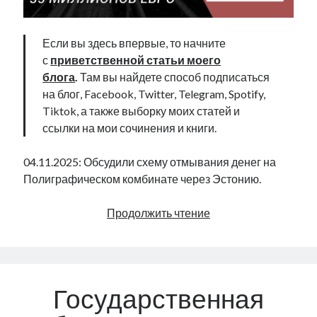
Если вы здесь впервые, то начните
с
приветственной статьи моего
блога
.
Там вы найдете способ подписаться
на блог, Facebook, Twitter, Telegram, Spotify,
Tiktok, а также выборку моих статей и
ссылки на мои сочинения и книги.
04.11.2025: Обсудили схему отмывания денег на
Полиграфическом комбинате через Эстонию.
Как
Продолжить чтение
украсть
35
миллионов
евро
Государственная
|
Radio