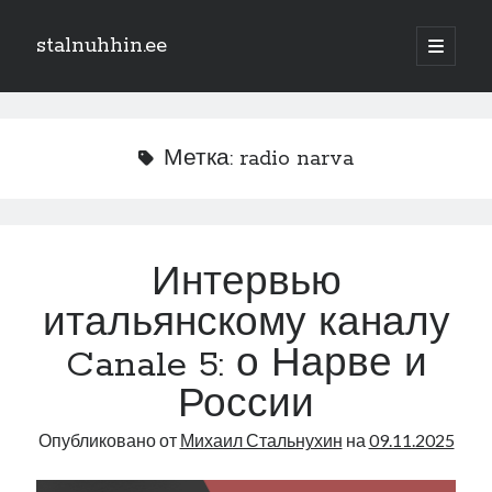
stalnuhhin.ee
отрыть
основн
Боковая
меню
Поиск
панель
Поиск
Метка:
radio narva
Рубрики
В мире
Интервью
Интеграция
итальянскому каналу
Интервью
Книга
Canale 5: о Нарве и
Личное
России
Нарва и северо-восток
Обзор прессы
Опубликовано от
Михаил Стальнухин
на
09.11.2025
Образование
Парламент и правительство