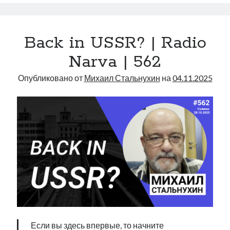
Нарве:
коалиционный
договор
Back in USSR? | Radio
|
Radio
Narva | 562
Narva
|
Опубликовано от
Михаил Стальнухин
на
04.11.2025
563
Если вы здесь впервые, то начните