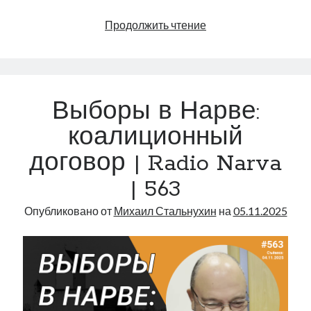
Кая
Продолжить чтение
и
медведь
|
Radio
Выборы в Нарве:
Narva
|
коалиционный
564
договор | Radio Narva
| 563
Опубликовано от
Михаил Стальнухин
на
05.11.2025