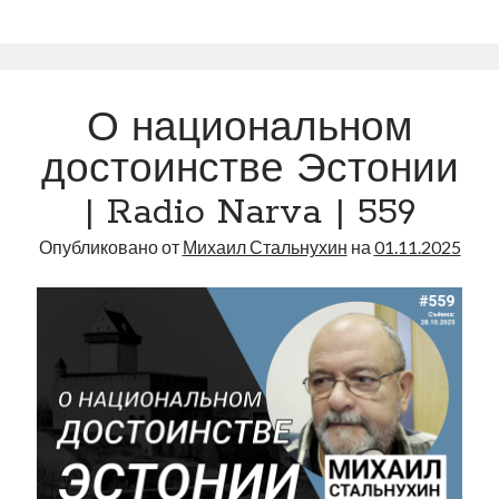
разочарован,
Карл
молится,
Камала
О национальном
не
кончает
достоинстве Эстонии
|
| Radio Narva | 559
Radio
Narva
Опубликовано от
Михаил Стальнухин
на
01.11.2025
|
560