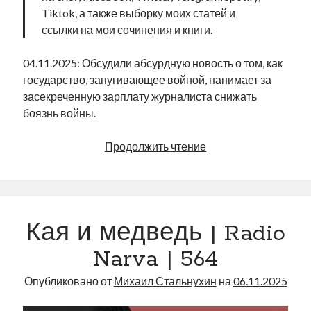
Tiktok, а также выборку моих статей и
ссылки на мои сочинения и книги.
04.11.2025: Обсудили абсурдную новость о том, как
государство, запугивающее войной, нанимает за
засекреченную зарплату журналиста снижать
боязнь войны.
Государственная
Продолжить чтение
биполярка
|
Radio
Narva
Кая и медведь | Radio
|
565
Narva | 564
Опубликовано от
Михаил Стальнухин
на
06.11.2025