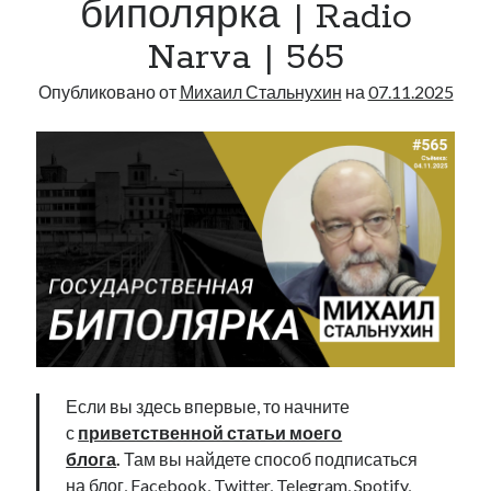
биполярка | Radio
Narva
Narva | 565
|
566
Опубликовано от
Михаил Стальнухин
на
07.11.2025
Если вы здесь впервые, то начните
с
приветственной статьи моего
блога
.
Там вы найдете способ подписаться
на блог, Facebook, Twitter, Telegram, Spotify,