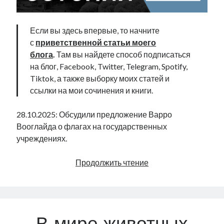
Если вы здесь впервые, то начните
с
приветственной статьи моего
блога
.
Там вы найдете способ подписаться
на блог, Facebook, Twitter, Telegram, Spotify,
Tiktok, а также выборку моих статей и
ссылки на мои сочинения и книги.
28.10.2025: Обсудили предложение Варро
Вооглайда о флагах на государственных
учреждениях.
О
Продолжить чтение
национальном
достоинстве
Эстонии
|
Radio