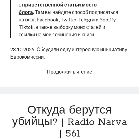
с
приветственной статьи моего
блога
.
Там вы найдете способ подписаться
на блог, Facebook, Twitter, Telegram, Spotify,
Tiktok, а также выборку моих статей и
ссылки на мои сочинения и книги.
28.10.2025: Обсудили одну интересную инициативу
Еврокомиссии.
Back
Продолжить чтение
in
USSR?
|
Radio
Откуда берутся
Narva
|
убийцы? | Radio Narva
562
| 561