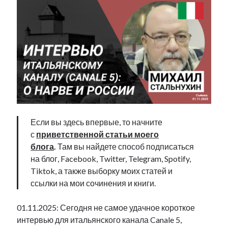
Фотографии
Экономика
Эстония и Россия
Юмор
Метки
radio narva
takinada
андрус ансип
Если вы здесь впервые, то начните
видео
ансиппиада
с
приветственной статьи моего
война
безработица
блога
.
Там вы найдете способ подписаться
выборы
высказывание
в поисках здравого смысла
на блог, Facebook, Twitter, Telegram, Spotify,
интервью
история
евросоюз
кабинетные истории
Tiktok, а также выборку моих статей и
книга
нарва
кая каллас
маська
катри райк
ссылки на мои сочинения и книги.
образование
обучение эстонскому
нацменьшинства
парламент
поводырь
парад клоунов
партия
памятники
01.11.2025: Сегодня не самое удачное короткое
подкаст
интервью для итальянского канала Canale 5,
пресса
потеряны данные
программа