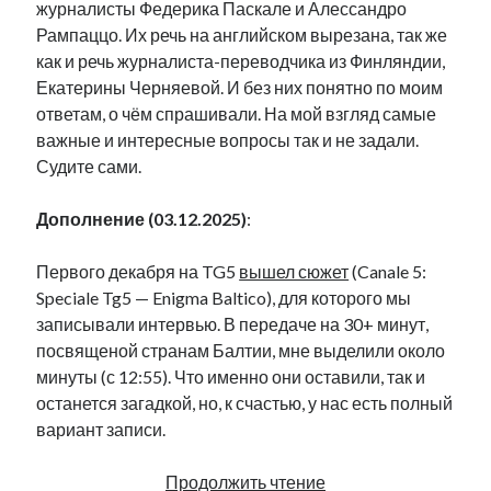
журналисты Федерика Паскале и Алессандро
рийгикогу
россия
русский роман
Рампаццо. Их речь на английском вырезана, так же
ссср
русскоязычное образование
сми
стенограмма
как и речь журналиста-переводчика из Финляндии,
экономика
т.х. ильвес
фотоотчет
танк
экономика эстонии
Екатерины Черняевой. И без них понятно по моим
эстония
эстонский язык
ответам, о чём спрашивали. На мой взгляд самые
важные и интересные вопросы так и не задали.
Судите сами.
Дополнение (03.12.2025)
:
Михаил Стальнухин:
mstalnuhhin@gmail.com
Первого декабря на TG5
вышел сюжет
(Canale 5:
Отзывы и предложения по блогу:
anton.stalnuhhin@gmail.com
Speciale Tg5 — Enigma Baltico), для которого мы
записывали интервью. В передаче на 30+ минут,
посвященой странам Балтии, мне выделили около
минуты (с 12:55). Что именно они оставили, так и
останется загадкой, но, к счастью, у нас есть полный
вариант записи.
Интервью
Продолжить чтение