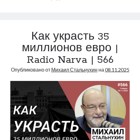
итальянскому
каналу
Canale
5:
Как украсть 35
о
Нарве
миллионов евро |
и
Radio Narva | 566
России
Опубликовано от
Михаил Стальнухин
на
08.11.2025