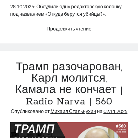
28.10.2025: Обсудили одну редакторскую колонку
под названием «Откуда берутся убийцы?».
Откуда
Продолжить чтение
берутся
убийцы?
|
Radio
Трамп разочарован,
Narva
|
Карл молится,
561
Камала не кончает |
Radio Narva | 560
Опубликовано от
Михаил Стальнухин
на
02.11.2025