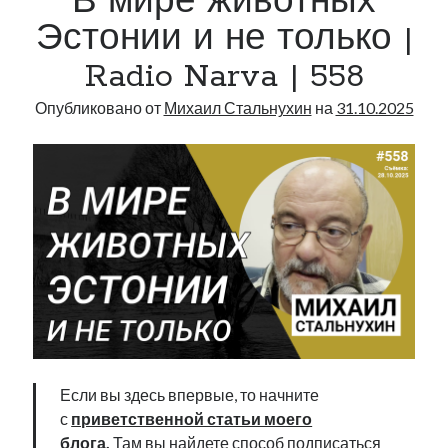
В мире животных
Narva
Эстонии и не только |
|
Radio Narva | 558
559
Опубликовано от
Михаил Стальнухин
на
31.10.2025
Если вы здесь впервые, то начните
с
приветственной статьи моего
блога
.
Там вы найдете способ подписаться