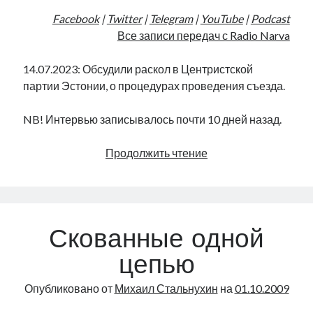
Facebook
|
Twitter
|
Telegram
|
YouTube
|
Podcast
Все записи передач с Radio Narva
14.07.2023: Обсудили раскол в Центристской
партии Эстонии, о процедурах проведения съезда.
NB! Интервью записывалось почти 10 дней назад.
Раскол
Продолжить чтение
среди
центристов
|
Radio
Скованные одной
Narva
|
цепью
50
Опубликовано от
Михаил Стальнухин
на
01.10.2009