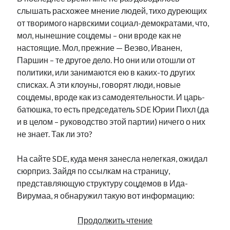
слышать расхожее мнение людей, тихо дуреющих
от творимого нарвскими социал-демократами, что,
мол, нынешние соцдемы – они вроде как не
настоящие. Мол, прежние — Веэво, Иванен,
Паршин – те другое дело. Но они или отошли от
политики, или занимаются ею в каких-то других
списках. А эти клоуны, говорят люди, новые
соцдемы, вроде как из самодеятельности. И царь-
батюшка, то есть председатель SDE Юрии Пихл (да
и в целом – руководство этой партии) ничего о них
не знает. Так ли это?
На сайте SDE, куда меня занесла нелегкая, ожидал
сюрприз. Зайдя по ссылкам на страницу,
представляющую структуру соцдемов в Ида-
Вирумаа, я обнаружил такую вот информацию:
Скованные
Продолжить чтение