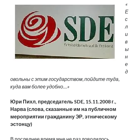
«
Е
с
л
и
в
ы
н
е
д
овольны с этим государством, пойдите туда,
куда вам более удобно…»
Юри Пихл, председатель
SDE
, 15.11.2008 г.,
Нарва (слова, сказанные им на публичном
мероприятии гражданину ЭР, этническому
эстонцу)
В последнее время мне не раз доводилось