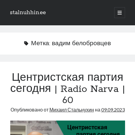
stalnuhhin.ee
отрыть
основн
Боковая
меню
Поиск
панель
Поиск
Метка:
вадим белобровцев
Рубрики
В мире
Центристская партия
Интеграция
сегодня | Radio Narva |
Интервью
Книга
60
Личное
Опубликовано от
Михаил Стальнухин
на
09.09.2023
Нарва и северо-восток
Обзор прессы
Образование
Парламент и правительство