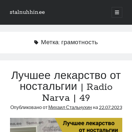
stalnuhhin.ee
отрыть
основн
Боковая
меню
Поиск
панель
Поиск
Метка:
грамотность
Рубрики
В мире
Лучшее лекарство от
Интеграция
ностальгии | Radio
Интервью
Книга
Narva | 49
Личное
Опубликовано от
Михаил Стальнухин
на
22.07.2023
Нарва и северо-восток
Обзор прессы
Образование
Парламент и правительство