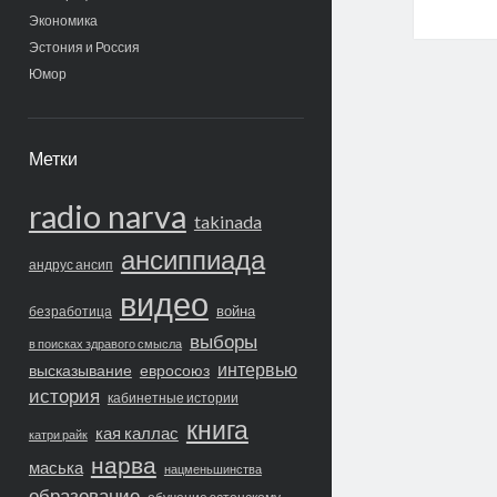
Экономика
Эстония и Россия
Юмор
Метки
radio narva
takinada
ансиппиада
андрус ансип
видео
война
безработица
выборы
в поисках здравого смысла
интервью
высказывание
евросоюз
история
кабинетные истории
книга
кая каллас
катри райк
нарва
маська
нацменьшинства
образование