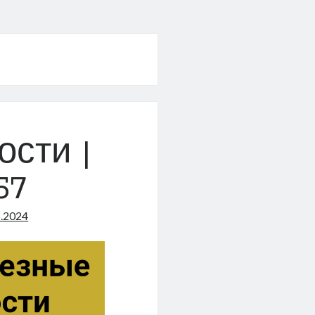
ости |
57
5.2024