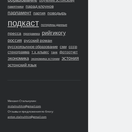
обучение эстонскому
парад клоунов
памятники
парламент
поводырь
партия
подкаст
потеряны данные
рийгикогу
пресса
программа
россия
русский роман
ссср
русскоязычное образование
сми
стенограмма
т.х. ильвес
фотоотчет
танк
экономика
эстония
экономика эстонии
эстонский язык
Михаил Стальнухин:
mstalnuhhin@gmail.com
Отзывы и предложения по блогу:
anton.stalnuhhin@gmail.com