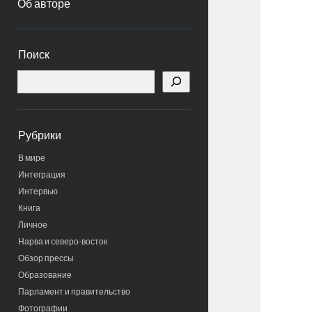
Об авторе
Боковая
Поиск
панель
Поиск
Рубрики
В мире
Интеграция
Интервью
Книга
Личное
Нарва и северо-восток
Обзор прессы
Образование
Парламент и правительство
Фотографии