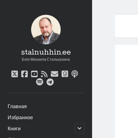
stalnuhhin.ee
Блог Михаила Стальнухина
twitter
facebook
youtube
rss
email
goodreads
podcast
spotify
telegram
Главная
Избранное
открыть
Книги
дочернее
меню