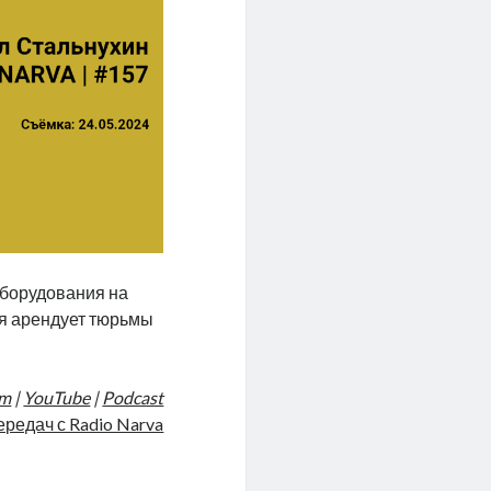
оборудования на
ия арендует тюрьмы
am
|
YouTube
|
Podcast
ередач с Radio Narva